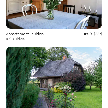
Appartement · Kuldīga
Note moyenne 
4,91 (227)
B19 Kuldiga