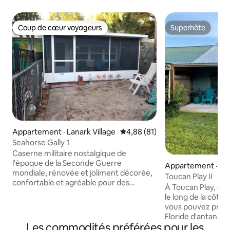
Coup de cœur voyageurs
Superhôte
Coup de cœur voyageurs
Superhôte
Appartement · Lanark Village
Note moyenne de 4,88 sur 5, 
4,88 (81)
Seahorse Gally 1
Caserne militaire nostalgique de
l'époque de la Seconde Guerre
Appartement · Lan
mondiale, rénovée et joliment décorée,
Toucan Play II
confortable et agréable pour des
À Toucan Play, dans
vacances relaxantes en famille et entre
le long de la côte o
amis. La baie est accessible à pied.
vous pouvez profi
Endroit idéal pour faire du vélo. À
Floride d'antan le 
quelques minutes en voiture de
Les commodités préférées pour les
plus vierge de l'É