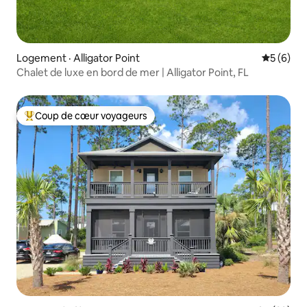
Logement · Alligator Point
Note moy
5 (6)
Chalet de luxe en bord de mer | Alligator Point, FL
Coup de cœur voyageurs
Coup de cœur voyageurs parmi les plus aimés