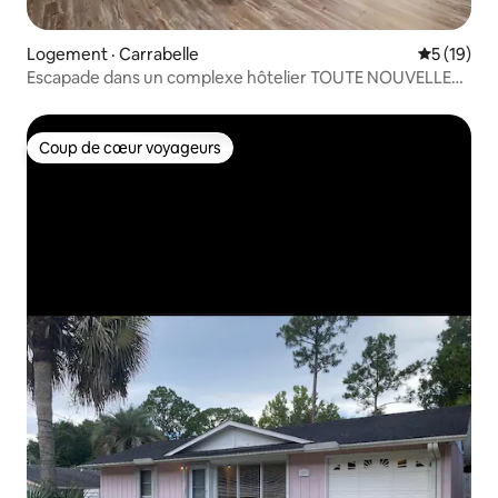
Logement · Carrabelle
Note moye
5 (19)
Escapade dans un complexe hôtelier TOUTE NOUVELLE
maison de ville près des plages
Coup de cœur voyageurs
Coup de cœur voyageurs