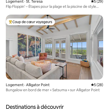
Logement · St. Teresa
Note moye
5 (29)
Flip Floppin' – Étapes pour la plage et la piscine de style
resort
Coup de cœur voyageurs
Coup de cœur voyageurs parmi les plus aimés
Logement · Alligator Point
Note moye
5 (28)
Bungalow en bord de mer « Satsuma » sur Alligator Point
Destinations à découvrir