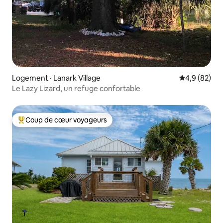
Logement · Lanark Village
Note moyenn
4,9 (82)
Le Lazy Lizard, un refuge confortable
Coup de cœur voyageurs
Coup de cœur voyageurs parmi les plus aimés