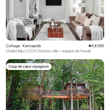
Cottage · Kannapolis
Note moyenn
4,8 (59)
Chalet bleu | 2 CH | Centre-ville + espace de travail
Coup de cœur voyageurs
Coup de cœur voyageurs