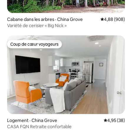
Cabane dans les arbres · China Grove
Note moyenne d
4,88 (908)
Variété de cerisier « Big Nick »
Coup de cœur voyageurs
Coup de cœur voyageurs
Logement · China Grove
Note moyenne
4,95 (38)
CASA FQN Retraite confortable