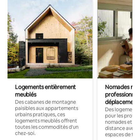
Logements entièrement
Nomades num
meublés
professionnel
déplacement
Des cabanes de montagne
paisibles aux appartements
Des logements
urbains pratiques, ces
pour les profes
logements meublés offrent
nomades et trav
toutes les commodités d'un
distance avec le
chez-soi.
espaces de trav