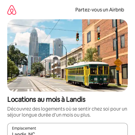
Aller
directement
Partez-vous un Airbnb
au
contenu
Locations au mois à Landis
Découvrez des logements où se sentir chez soi pour un
séjour longue durée d’un mois ou plus.
Emplacement
Quand les résultats sont affichés, parcourez-les en utilisant les 