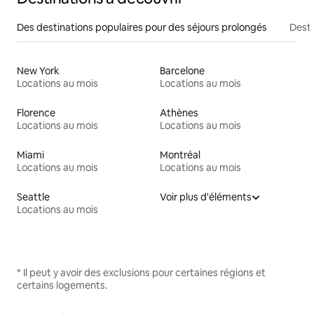
Des destinations populaires pour des séjours prolongés
Desti
New York
Barcelone
Locations au mois
Locations au mois
Florence
Athènes
Locations au mois
Locations au mois
Miami
Montréal
Locations au mois
Locations au mois
Seattle
Voir plus d'éléments
Locations au mois
* Il peut y avoir des exclusions pour certaines régions et
certains logements.