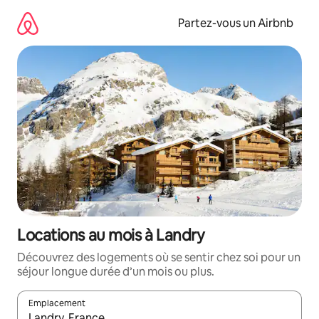
Aller
directement
Partez-vous un Airbnb
au
contenu
Locations au mois à Landry
Découvrez des logements où se sentir chez soi pour un
séjour longue durée d’un mois ou plus.
Emplacement
Quand les résultats sont affichés, parcourez-les en utilisant les 