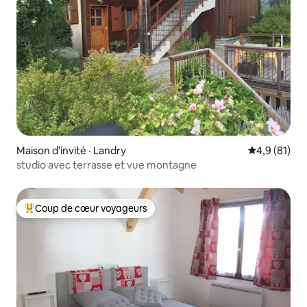
Maison d'invité · Landry
Note moyenn
4,9 (81)
studio avec terrasse et vue montagne
Coup de cœur voyageurs
Coup de cœur voyageurs parmi les plus aimés