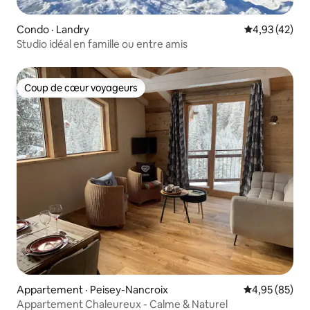
Condo · Landry
Note moyenne
4,93 (42)
Studio idéal en famille ou entre amis
Coup de cœur voyageurs
Coup de cœur voyageurs
Appartement · Peisey-Nancroix
Note moyenne
4,95 (85)
Appartement Chaleureux - Calme & Naturel