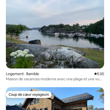
Logement · Bamble
Note moy
5 (4)
Maison de vacances moderne avec une plage et une vue
sur la mer
Coup de cœur voyageurs
Coup de cœur voyageurs