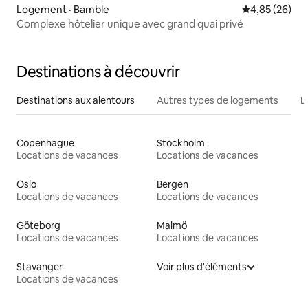
Logement · Bamble
Note moyenne
4,85 (26)
Complexe hôtelier unique avec grand quai privé
Destinations à découvrir
Destinations aux alentours
Autres types de logements
L
Copenhague
Stockholm
Locations de vacances
Locations de vacances
Oslo
Bergen
Locations de vacances
Locations de vacances
Göteborg
Malmö
Locations de vacances
Locations de vacances
Stavanger
Voir plus d'éléments
Locations de vacances