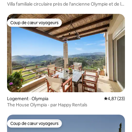
Villa familiale circulaire près de l'ancienne Olympie et de la
mer
Coup de cœur voyageurs
Coup de cœur voyageurs
Logement · Olympia
Note moyenne
4,87 (23)
The House Olympia - par Happy Rentals
Coup de cœur voyageurs
Coup de cœur voyageurs