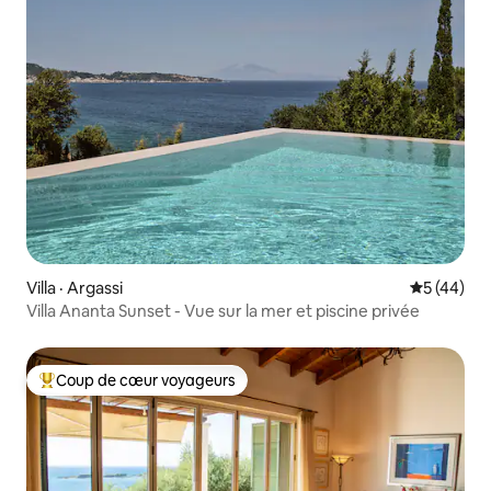
Villa · Argassi
Note moye
5 (44)
Villa Ananta Sunset - Vue sur la mer et piscine privée
Coup de cœur voyageurs
Coup de cœur voyageurs parmi les plus aimés