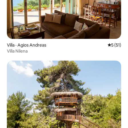
Villa · Agios Andreas
Note moye
5 (51)
Villa Nilena