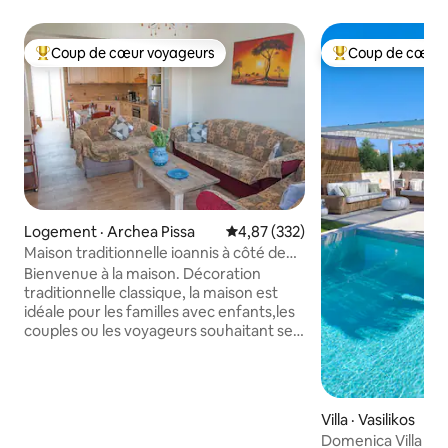
Coup de cœur voyageurs
Coup de cœur 
Coup de cœur voyageurs parmi les plus aimés
Coup de cœur voy
Logement · Archea Pissa
Note moyenne de 4,87 sur 5, 3
4,87 (332)
Maison traditionnelle ioannis à côté de
l'ancienne Olympie
Bienvenue à la maison. Décoration
traditionnelle classique, la maison est
idéale pour les familles avec enfants,les
couples ou les voyageurs souhaitant se
détendre ou explorer l'ancienne
Olympie à 2,5 km et du site
archéologique de l'ancienne Olympie.
maison au rez-de-chaussée
Villa · Vasilikos
L'appartement dispose de deux
Domenica Villa | Pi
chambres, peut accueillir jusqu' à 5