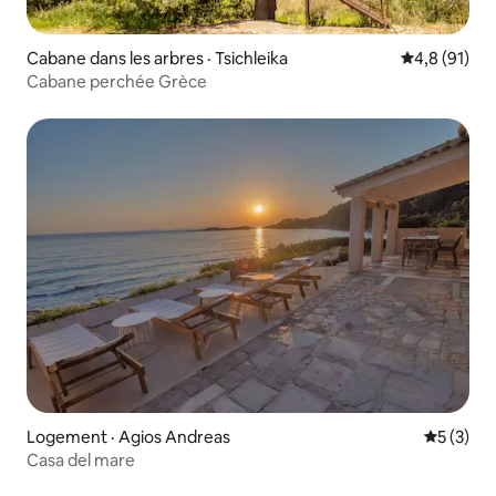
Cabane dans les arbres · Tsichleika
Note moyenn
4,8 (91)
Cabane perchée Grèce
Logement · Agios Andreas
Note moy
5 (3)
Casa del mare