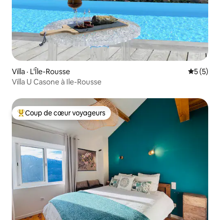
Villa · L'Île-Rousse
Note moy
5 (5)
Villa U Casone à Ile-Rousse
Coup de cœur voyageurs
Coup de cœur voyageurs parmi les plus aimés