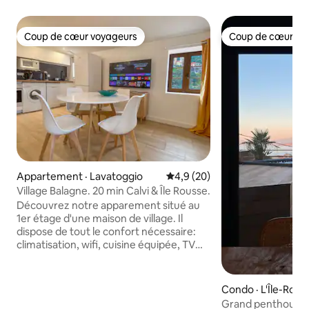
Coup de cœur voyageurs
Coup de cœur vo
Coup de cœur voyageurs
Coup de cœur vo
Appartement · Lavatoggio
Note moyenne de 4,9 sur 5, 
4,9 (20)
Village Balagne. 20 min Calvi & Île Rousse.
Découvrez notre apparement situé au
1er étage d'une maison de village. Il
dispose de tout le confort nécessaire:
climatisation, wifi, cuisine équipée, TV
connectée ...L'appartement se compose
d'un salon vue mer avec un canapé lit
doté d'un vrai matelas, d'une chambre
Condo · L'Île-Rous
avec dressing , d'une salle de bain,
Grand penthouse Is