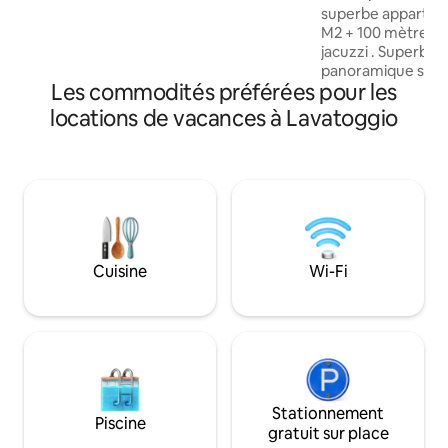
possibilité de se garer dans la rue. Le
superbe appartem
village se situe entre Calvi et île Rousse
M2 + 100 mètres d
avec de nombreuses plages à
jacuzzi . Superbe 
proximité....Sant Ambroggio, Algajola
panoramique sur Il
...Départ de randonnées au pied de la
Les commodités préférées pour les
et le cap corse , Mo
maison.
montagnes . Proche
locations de vacances à Lavatoggio
port, du centre co
plage. Résidence tr
chambres avec lits
chacune une terras
2WC Climatisation - Neuf ( 2023 )
Appartement très 
appartement est neuf 
box fermé dans le
Cuisine
Wi-Fi
Stationnement
Piscine
gratuit sur place