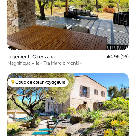
Logement · Calenzana
Note moyenne
4,96 (26)
Magnifique villa « Tra Mare e Monti »
Coup de cœur voyageurs
Coup de cœur voyageurs parmi les plus aimés