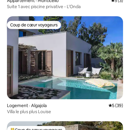
Appartement · Monticello
Note moy
5 (3)
Suite 1 avec piscine privative - L'Onda
Coup de cœur voyageurs
Coup de cœur voyageurs
Logement · Algajola
Note moye
5 (39)
Villa le plus plus Louise