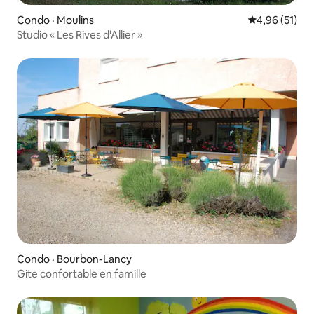
Condo · Moulins
Note moyenne
4,96 (51)
Studio « Les Rives d'Allier »
Condo · Bourbon-Lancy
Gite confortable en famille