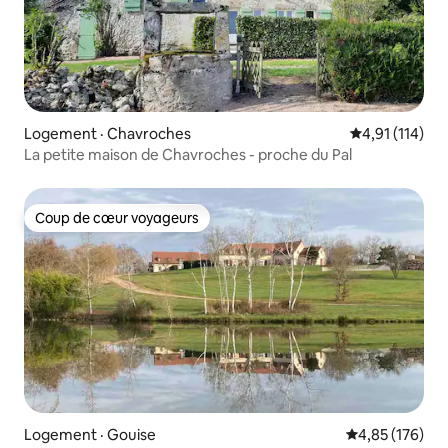
Logement · Chavroches
Note moyenne 
4,91 (114)
La petite maison de Chavroches - proche du Pal
Coup de cœur voyageurs
Coup de cœur voyageurs
Logement · Gouise
Note moyenne 
4,85 (176)