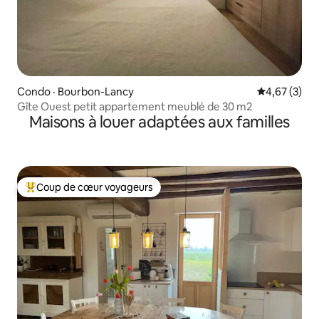
Condo · Bourbon-Lancy
Note moyenn
4,67 (3)
Gîte Ouest petit appartement meublé de 30 m2
Maisons à louer adaptées aux familles
Coup de cœur voyageurs
Coup de cœur voyageurs parmi les plus aimés