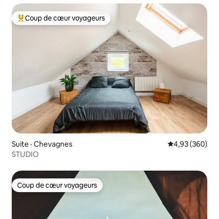
Coup de cœur voyageurs
Coup de cœur voyageurs parmi les plus aimés
Suite · Chevagnes
Note moyenne 
4,93 (360)
STUDIO
Coup de cœur voyageurs
Coup de cœur voyageurs