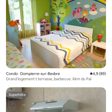
Condo · Dompierre-sur-Besbre
Note moyenn
4,9 (89)
Grand logement t terrasse, barbecue. 6km du Pal
Superhôte
Superhôte