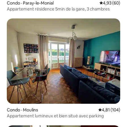
Condo · Paray-le-Monial
Note moyenne
4,93 (60)
Appartement résidence 5min de la gare, 3 chambres
Condo · Moulins
Note moyenne 
4,81 (104)
Appartement lumineux et bien situé avec parking