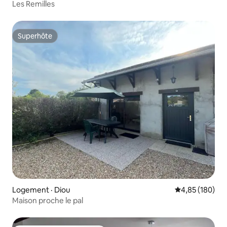
Les Remilles
Superhôte
Superhôte
Logement · Diou
Note moyenne 
4,85 (180)
Maison proche le pal