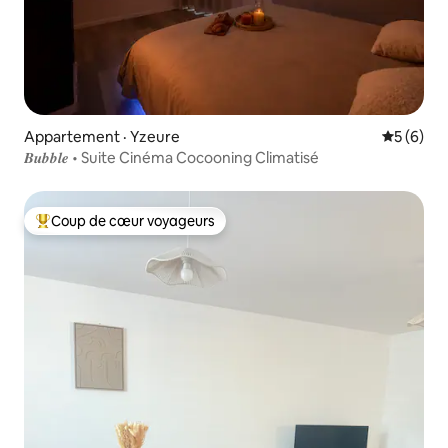
Appartement · Yzeure
Note moy
5 (6)
𝑩𝒖𝒃𝒃𝒍𝒆 • Suite Cinéma Cocooning Climatisé
Coup de cœur voyageurs
Coup de cœur voyageurs parmi les plus aimés