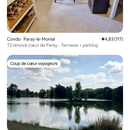
Condo · Paray-le-Monial
Note moyenne 
4,83 (117)
T2 rénové cœur de Paray - Terrasse + parking
Coup de cœur voyageurs
Coup de cœur voyageurs