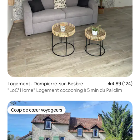
Logement · Dompierre-sur-Besbre
Note moyenne 
4,89 (124)
"LoC' Home" Logement cocooning à 5 min du Pal clim
Coup de cœur voyageurs
Coup de cœur voyageurs