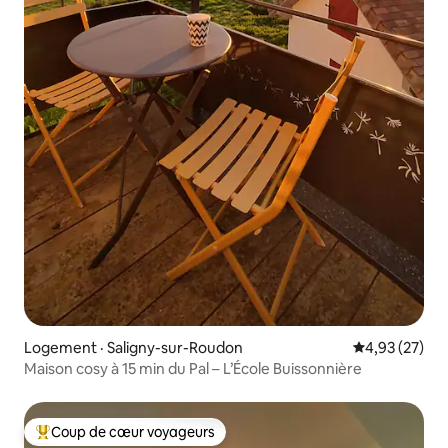
Logement · Saligny-sur-Roudon
Note moyenne
4,93 (27)
Maison cosy à 15 min du Pal – L’École Buissonnière
Coup de cœur voyageurs
Coup de cœur voyageurs parmi les plus aimés