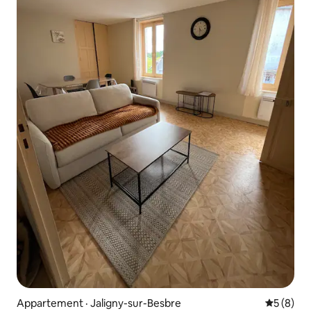
Appartement · Jaligny-sur-Besbre
Note moy
5 (8)