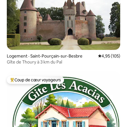
Logement · Saint-Pourçain-sur-Besbre
Note moyenne 
4,95 (105)
Gîte de Thoury à 3 km du Pal
Coup de cœur voyageurs
Coup de cœur voyageurs parmi les plus aimés