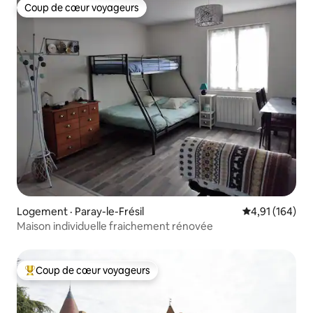
Coup de cœur voyageurs
Coup de cœur voyageurs
Logement · Paray-le-Frésil
Note moyenne 
4,91 (164)
Maison individuelle fraichement rénovée
Coup de cœur voyageurs
Coup de cœur voyageurs parmi les plus aimés