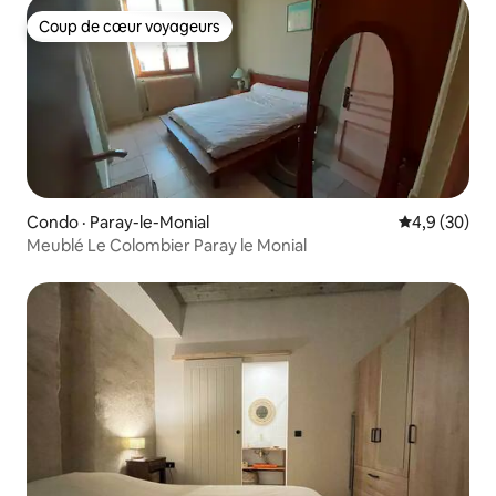
Coup de cœur voyageurs
Coup de cœur voyageurs
Condo · Paray-le-Monial
Note moyenn
4,9 (30)
Meublé Le Colombier Paray le Monial