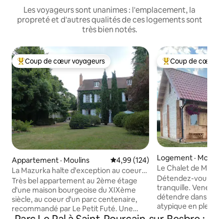
Les voyageurs sont unanimes : l'emplacement, la
propreté et d'autres qualités de ces logements sont
très bien notés.
Coup de cœur voyageurs
Coup de cœur 
Coup de cœur voyageurs parmi les plus aimés
Coup de cœur voy
Logement · Monét
Appartement · Moulins
Note moyenne de 4,99 sur 5, 1
4,99 (124)
ier
Le Chalet de Madl
La Mazurka halte d'exception au coeur
Détendez-vous dan
de Moulins
Très bel appartement au 2ème étage
tranquille. Venez p
d'une maison bourgeoise du XIXème
détendre dans ce 
siècle, au coeur d'un parc centenaire,
atypique en plein c
recommandé par Le Petit Futé. Une
campagne. Le chal
enclave enchantée en pleine ville, à