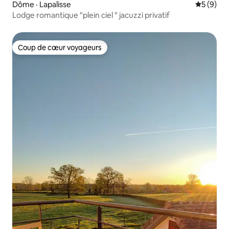
Dôme · Lapalisse
Note moy
5 (9)
Lodge romantique "plein ciel " jacuzzi privatif
Coup de cœur voyageurs
Coup de cœur voyageurs