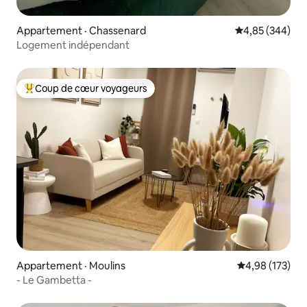
Appartement · Chassenard
Note moyenne 
4,85 (344)
Logement indépendant
Coup de cœur voyageurs
Coup de cœur voyageurs parmi les plus aimés
Appartement · Moulins
Note moyenne 
4,98 (173)
- Le Gambetta -