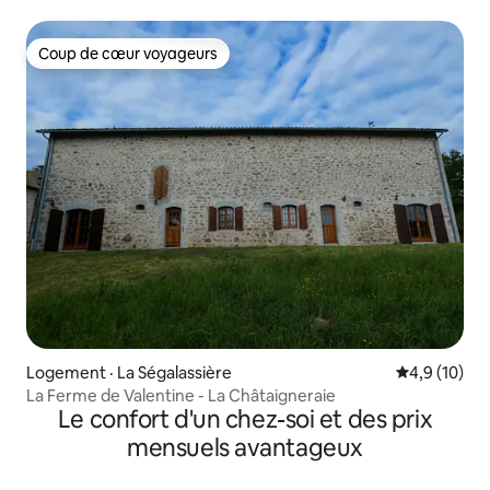
Coup de cœur voyageurs
Coup de cœur voyageurs
Logement · La Ségalassière
Note moyenn
4,9 (10)
La Ferme de Valentine - La Châtaigneraie
Le confort d'un chez-soi et des prix
mensuels avantageux