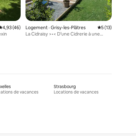
res
Note moyenne de 4,93 sur 5, 46 commentaires
4,93 (46)
Logement · Grisy-les-Plâtres
Note moyenne de 
5 (13)
xin
La Cidraisy >•< D’une Cidrerie à une
Oasis de paix
xelles
Strasbourg
ations de vacances
Locations de vacances