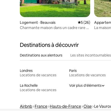
Logement · Beauvais
Note moyenne de 5
5 (26)
Apparteme
Charmante maison dans un cadre rare et
La maison 
calme
Destinations à découvrir
Destinations aux alentours
Les sites incontournables
Londres
Paris
Locations de vacances
Locations de vacances
La Rochelle
Voir plus d'éléments
Locations de vacances
Airbnb
France
Hauts-de-France
Oise
Le Vauro