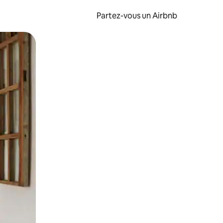
Partez-vous un Airbnb
et en les faisant glisser.