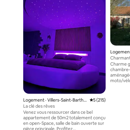
Logement ·
Charmant 
Charme ga
chambre– 
aménagée 
moto/vélo possibl
charmant 
couleurs 
un havre d
Logement · Villers-Saint-Barthél
Note moyenne de 5 
5 (215)
siècle d'u
emy
La clé des rêves
de Gisors
Venez vous ressourcer dans ce bel
et du Vexin Norm
appartement de 50m2 totalement conçu
verdure e
en open-Space, salle de bain ouverte sur
petit pays
pièce principale. Profitez