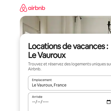
Aller
directement
au
contenu
Locations de vacances :
Le Vauroux
Trouvez et réservez des logements uniques su
Airbnb.
Emplacement
Quand les résultats sont affichés, parcourez-les en 
Arrivée