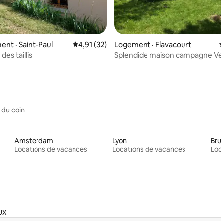
 sur 5, 26 commentaires
nt · Saint-Paul
Note moyenne de 4,91 sur 5, 32 commentai
4,91 (32)
Logement · Flavacourt
des taillis
Splendide maison campagne Ve
 du coin
Amsterdam
Lyon
Bru
Locations de vacances
Locations de vacances
Loc
ux