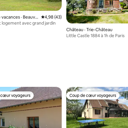
 vacances · Beauvai
Note moyenne de 4,98 sur 5, 43 commentai
4,98 (43)
logement avec grand jardin
Château · Trie-Château
Little Castle 1884 à 1h de Paris
 sur 5, 19 commentaires
 cœur voyageurs
Coup de cœur voyageurs
 cœur voyageurs
Coup de cœur voyageurs