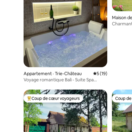
Maison de
s
Charmant 
Appartement · Trie-Château
Note moyenne de 5
5 (19)
Voyage romantique Bali - Suite Spa
privative
Coup de cœur voyageurs
Coup de
Coup de cœur voyageurs parmi les plus aimés
Coup de