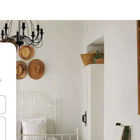
r
utilisant les flèches vers le haut et vers le bas, ou en appuyant dessus 