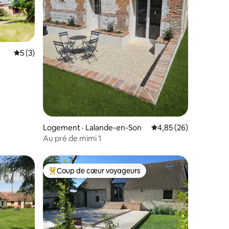
res
Note moyenne de 5 sur 5, 3 commentaires
5 (3)
Logement · Lalande-en-Son
Note moyenne de 4,85
4,85 (26)
Au pré de mimi 1
Coup de cœur voyageurs
Coup de cœur voyageurs parmi les plus aimés