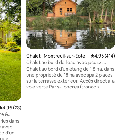
privatif
Amoureux
séduit p
maison au
Disposant
d'une cui
LV, d'un 
grandes c
d'une sal
privatif 
res
Chalet · Montreuil-sur-Epte
Note moyenne de 4,95 
4,95 (414)
n'est pa
confort i
Chalet au bord de l’eau avec jacuzzi
dépaysem
extérieur
Chalet au bord d’un étang de 1,8 ha, dans
ballades 
une propriété de 18 ha avec spa 2 places
agréables
sur la terrasse extérieur. Accès direct à la
voie verte Paris-Londres (tronçon
Chaussy - Gisors) et à l’Epte (rivière de
1ère catégorie) pour vos balades à pied, à
vélo et en Kayak. Propriété sans
Note moyenne de 4,96 sur 5, 23 commentaires
4,96 (23)
voisinage, sans aucune nuisance sonore.
re &
Dans le Val d’Oise à 10 mn de Magny en
rles dans
Vexin (autoroute A15), à 10 minutes du
e avec
Golf de Villarceaux et à 20 minutes du
ée d’un
musée des impressionnismes (Fondation
ique