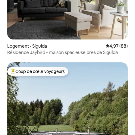
Logement · Sigulda
Note moyenne
4,97 (88)
Résidence Jaybird - maison spacieuse près de Sigulda
Coup de cœur voyageurs
Coup de cœur voyageurs parmi les plus aimés