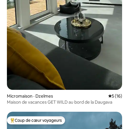
Micromaison · Dzelmes
Note moye
5 (16)
Maison de vacances GET WILD au bord de la Daugava
Coup de cœur voyageurs
Coup de cœur voyageurs parmi les plus aimés