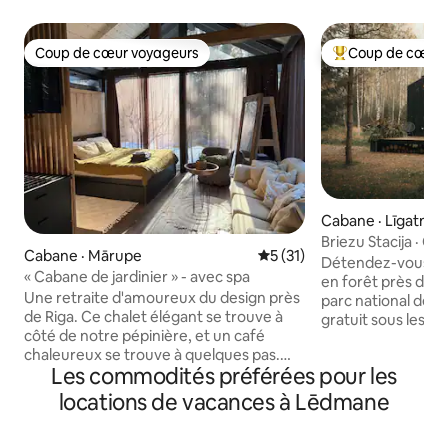
Coup de cœur voyageurs
Coup de cœur 
Coup de cœur voyageurs
Coup de cœur voy
Cabane · Līgatne
Briezu Stacija · Ch
Cabane · Mārupe
Note moyenne de 5 sur 5, 
5 (31)
et sauna
Détendez-vous dan
« Cabane de jardinier » - avec spa
en forêt près de L
Une retraite d'amoureux du design près
parc national de l
de Riga. Ce chalet élégant se trouve à
gratuit sous les ét
côté de notre pépinière, et un café
disponible sur d
chaleureux se trouve à quelques pas.
frais supplémentaires. Parfait 
Les commodités préférées pour les
Entouré d’arbres et de fleurs, c’est
couples et les amo
l’endroit idéal pour disparaître un
recherchent une 
locations de vacances à Lēdmane
moment. Nous mettons à votre
chalet isolé. Profitez d'un silence total,
disposition des peignoirs, des
de la forêt et de l