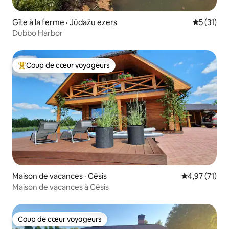
Gîte à la ferme · Jūdažu ezers
Note moye
5 (31)
Dubbo Harbor
Coup de cœur voyageurs
Coup de cœur voyageurs parmi les plus aimés
Maison de vacances · Cēsis
Note moyenne
4,97 (71)
Maison de vacances à Cēsis
Coup de cœur voyageurs
Coup de cœur voyageurs