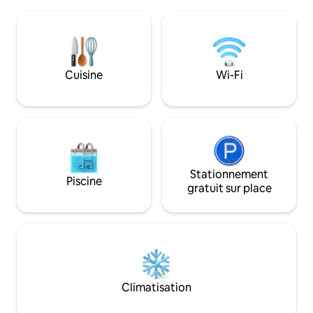
pantoufles, des brosses à dents, des
douillettes au coin
serviettes, un séchoir à cheveux, un fer
cinéma avec un pro
à lisser, du shampoing et du revitalisant !
de repas en plein 
Vous profiterez aussi d'une bouteille
le four à pizza. Id
d'eau gratuite, d'épices, de café, de thé,
romantiques, la d
d'huile d'olive, de chocolat chaud, etc. !
retraites paisibles
Cuisine
Wi-Fi
spa chauffé au bois, 60 €/réservation (à
demander au moins 1 jour à l'avance)
Pour en savoir plus : oranzerija.kabriolets
Stationnement
Piscine
gratuit sur place
Climatisation