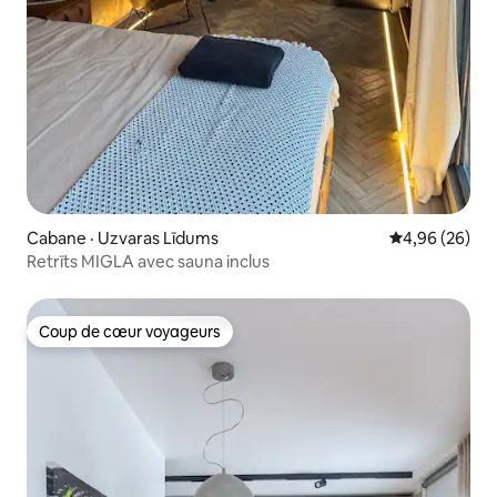
Cabane · Uzvaras Līdums
Note moyenne
4,96 (26)
Retrīts MIGLA avec sauna inclus
Coup de cœur voyageurs
Coup de cœur voyageurs