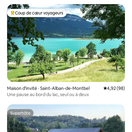
Coup de cœur voyageurs
Coup de cœur voyageurs parmi les plus aimés
Maison d'invité · Saint-Alban-de-Montbel
Note moyenne
4,92 (98)
Une pause au bord du lac, seul ou à deux
Superhôte
Superhôte