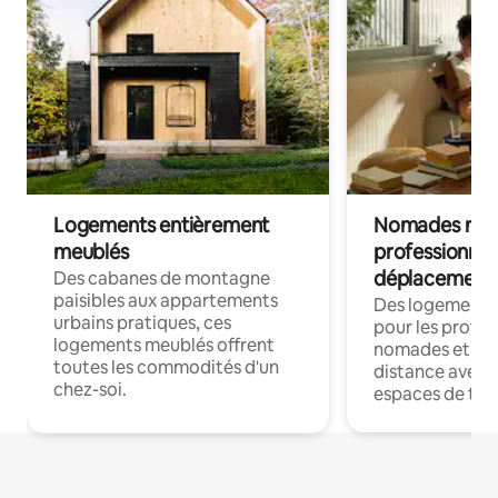
Logements entièrement
Nomades num
meublés
professionnel
déplacement
Des cabanes de montagne
paisibles aux appartements
Des logements
urbains pratiques, ces
pour les profes
logements meublés offrent
nomades et trav
toutes les commodités d'un
distance avec le
chez-soi.
espaces de trav