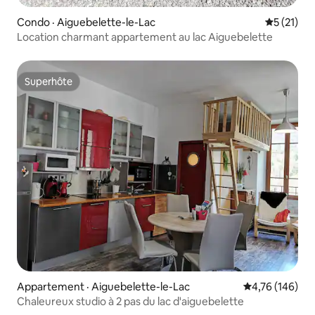
Condo · Aiguebelette-le-Lac
Note moye
5 (21)
Location charmant appartement au lac Aiguebelette
Superhôte
Superhôte
Appartement · Aiguebelette-le-Lac
Note moyenne 
4,76 (146)
Chaleureux studio à 2 pas du lac d'aiguebelette