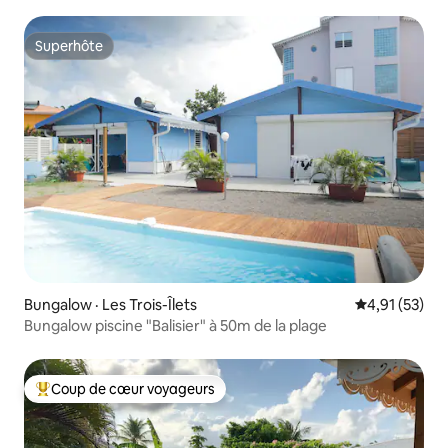
Superhôte
Superhôte
Bungalow · Les Trois-Îlets
Note moyenne
4,91 (53)
Bungalow piscine "Balisier" à 50m de la plage
Coup de cœur voyageurs
Coup de cœur voyageurs parmi les plus aimés