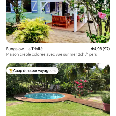
Bungalow · La Trinité
Note moyenne
4,98 (97)
Maison créole colorée avec vue sur mer 2ch /4pers
Coup de cœur voyageurs
Coup de cœur voyageurs parmi les plus aimés