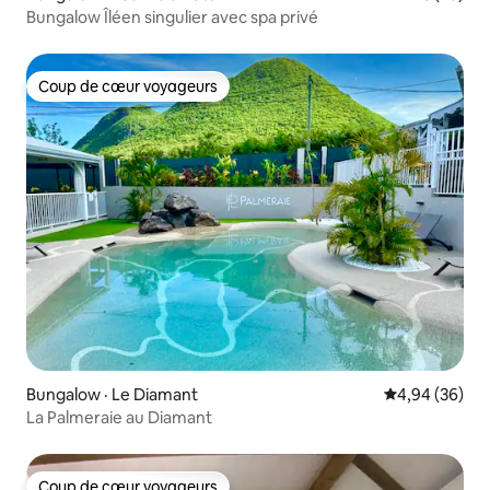
Bungalow Îléen singulier avec spa privé
Coup de cœur voyageurs
Coup de cœur voyageurs
Bungalow · Le Diamant
Note moyenne
4,94 (36)
La Palmeraie au Diamant
Coup de cœur voyageurs