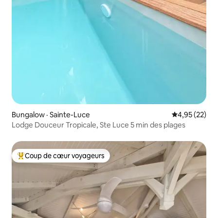
Bungalow · Sainte-Luce
Note moyenne
4,95 (22)
Lodge Douceur Tropicale, Ste Luce 5 min des plages
Coup de cœur voyageurs
Coup de cœur voyageurs parmi les plus aimés