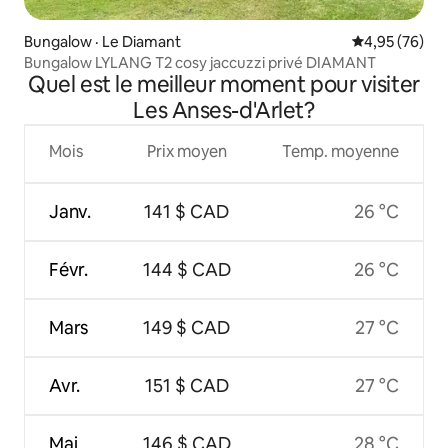
Bungalow · Le Diamant
Note moyenne
4,95 (76)
Bungalow LYLANG T2 cosy jaccuzzi privé DIAMANT
Quel est le meilleur moment pour visiter
Les Anses-d'Arlet?
Mois
Prix moyen
Temp. moyenne
Janv.
141 $ CAD
26 °C
Févr.
144 $ CAD
26 °C
Mars
149 $ CAD
27 °C
Avr.
151 $ CAD
27 °C
Mai
146 $ CAD
28 °C