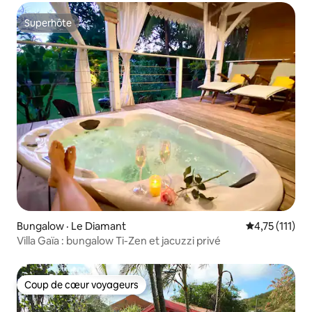
Superhôte
Superhôte
Bungalow · Le Diamant
Note moyenne
4,75 (111)
Villa Gaïa : bungalow Ti-Zen et jacuzzi privé
Coup de cœur voyageurs
Coup de cœur voyageurs