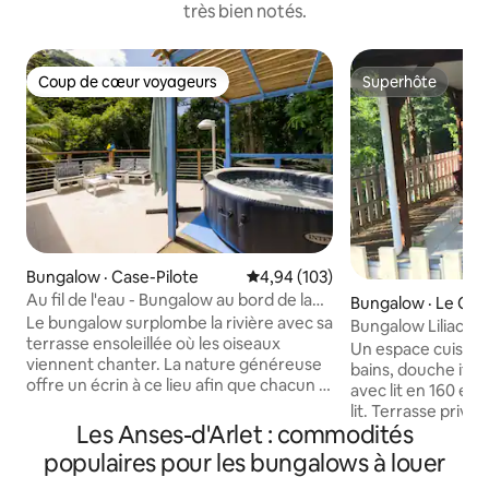
très bien notés.
Coup de cœur voyageurs
Superhôte
Coup de cœur voyageurs
Superhôte
Bungalow · Case-Pilote
Note moyenne de 4,94 sur 5, 1
4,94 (103)
Au fil de l'eau - Bungalow au bord de la
Bungalow · Le Car
rivière
Le bungalow surplombe la rivière avec sa
terrasse ensoleillée où les oiseaux
Un espace cuisine 
viennent chanter. La nature généreuse
bains, douche ita
offre un écrin à ce lieu afin que chacun y
avec lit en 160 et
trouve paix, repos et sérénité car le
lit. Terrasse privative immergée dans sa
temps s'arrête. Nous n'avons pas voulu
Les Anses-d'Arlet : commodités
végétation luxuria
garder ce bijou pour nous seuls, aussi
ses splendides cou
populaires pour les bungalows à louer
nous vous invitons à venir le découvrir...
Lumineux et plais
Jacuzzi✔ Climatisation✔ Connexion