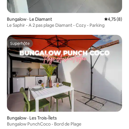
Bungalow · Le Diamant
Note moyenn
4,75 (8)
Le Saphir - A 2 pas plage Diamant - Cozy - Parking
Superhôte
Superhôte
Bungalow · Les Trois-Îlets
Bungalow PunchCoco - Bord de Plage