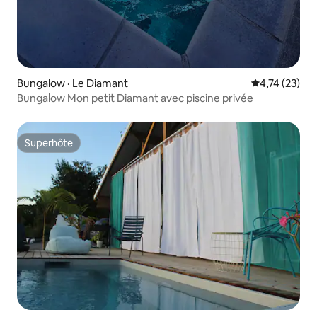
Bungalow · Le Diamant
Note moyenne
4,74 (23)
Bungalow Mon petit Diamant avec piscine privée
Superhôte
Superhôte