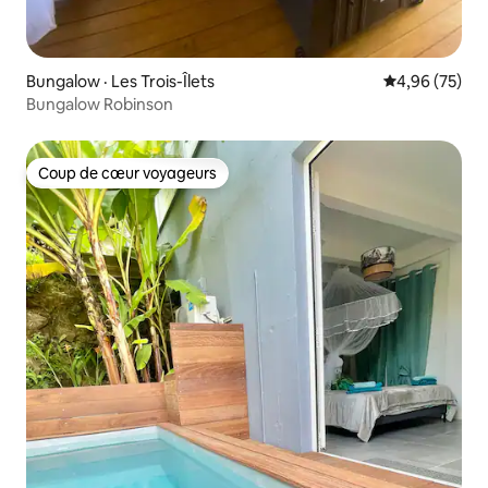
Bungalow · Les Trois-Îlets
Note moyenne
4,96 (75)
Bungalow Robinson
Coup de cœur voyageurs
Coup de cœur voyageurs