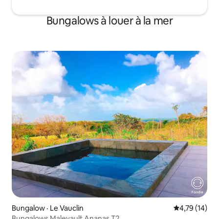
Bungalows à louer à la mer
Bungalow · Le Vauclin
Note moyenne
4,79 (14)
Bungalows Malevault Ananas T2