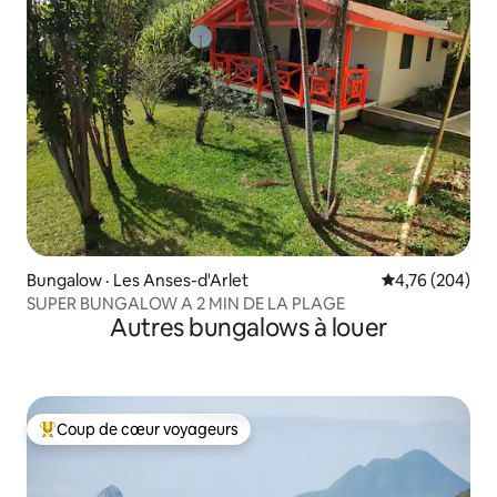
Bungalow · Les Anses-d'Arlet
Note moyenne 
4,76 (204)
SUPER BUNGALOW A 2 MIN DE LA PLAGE
Autres bungalows à louer
Coup de cœur voyageurs
Coup de cœur voyageurs parmi les plus aimés