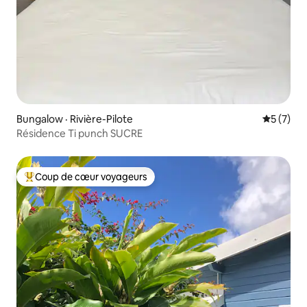
Bungalow · Rivière-Pilote
Note moy
5 (7)
Résidence Ti punch SUCRE
Coup de cœur voyageurs
Coup de cœur voyageurs parmi les plus aimés