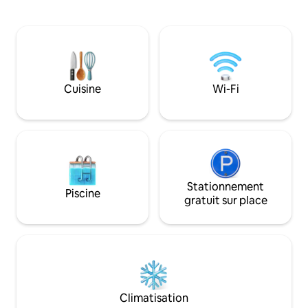
du Carbet et à pro
fibre optique✔ Un vrai lit double
au sable volcanique de la Montagne
160x200✔ TV✔ Plongeon dans la
Pelée. Fonctionnel, ambiance Zen. La
nature✔ Douche extérieure✔ Vue sur
ville du Carbet es
Rivière✔ Un lit simple 90x190 ✔ Non
Caribbean journal p
fumeur ⚠️
découvrir dans la 
Cuisine
Wi-Fi
Stationnement
Piscine
gratuit sur place
Climatisation