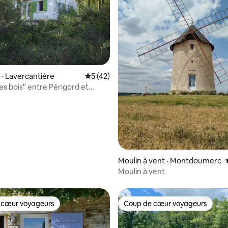
 sur 5, 11 commentaires
· Lavercantière
Note moyenne de 5 sur 5, 42 commentai
5 (42)
es bois" entre Périgord et
Lot
Moulin à vent · Montdoumerc
Moulin à vent
 cœur voyageurs
Coup de cœur voyageurs
 cœur voyageurs
Coup de cœur voyageurs