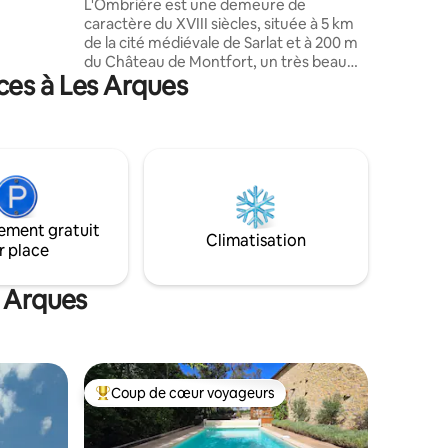
XVIII siècle
L'Ombrière est une demeure de
 toutes
caractère du XVIII siècles, située à 5 km
et du Célé
de la cité médiévale de Sarlat et à 200 m
du Château de Montfort, un très beau
ces à Les Arques
village dans la vallée de la Dordogne. Vue
magnifique sur la vallée de la dordogne.
Plages de la rivière à proximité de la
propriété. Point de départ idéal pour
visiter les nombreux sites touristiques de
la région. 4 chambres alliants charme et
raffinement, chacune avec salle de bain
et WC privé. Les chambres sous les toits
ement gratuit
sont climatisées.
Climatisation
r place
s Arques
Coup de cœur voyageurs
les plus aimés
Coup de cœur voyageurs parmi les plus aimés