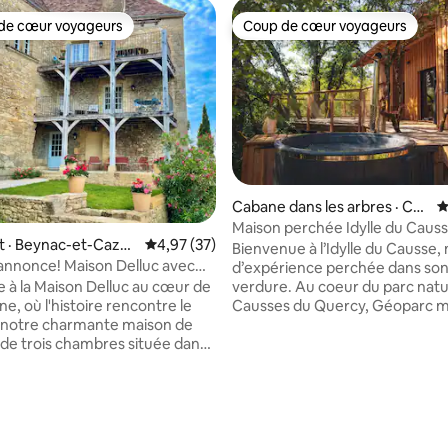
de cœur voyageurs
Coup de cœur voyageurs
cœur voyageurs parmi les plus aimés
Coup de cœur voyageurs
Cabane dans les arbres · Cé
N
nevières
Maison perchée Idylle du Caus
 · Beynac-et-Caze
Note moyenne de 4,97 sur 5, 37 commentai
4,97 (37)
Bienvenue à l’Idylle du Causse,
annonce! Maison Delluc avec
d’expérience perchée dans son
iques
verdure. Au coeur du parc naturel des
 à la Maison Delluc au cœur de
Causses du Quercy, Géoparc m
e, où l'histoire rencontre le
l’Unesco, sous le ciel le plus éto
 notre charmante maison de
France notre cocon vous atten
de trois chambres située dans
vous évader le temps d’un séjo
 français médiéval de Beynac-et-
ouvrir une parenthèse de bien 
votre quotidien. A 1h30 de Tou
 récemment rénovée : un joyau
2h15 de Limoges, 3h de Bordea
siècle soigneusement restauré,
Montpellier, venez profiter d’u
entre de l'un des plus beaux