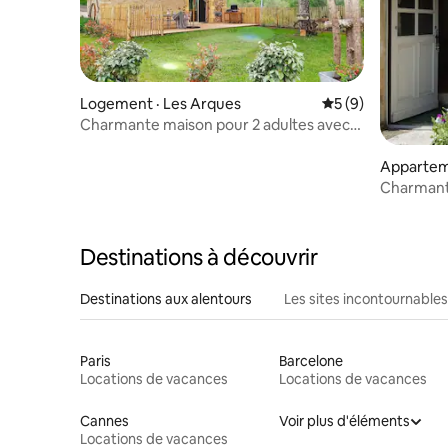
Logement · Les Arques
Note moyenne de 
5 (9)
Charmante maison pour 2 adultes avec
piscine
Appartem
Charmant 
de camp
Destinations à découvrir
Destinations aux alentours
Les sites incontournables
Paris
Barcelone
Locations de vacances
Locations de vacances
Cannes
Voir plus d'éléments
Locations de vacances