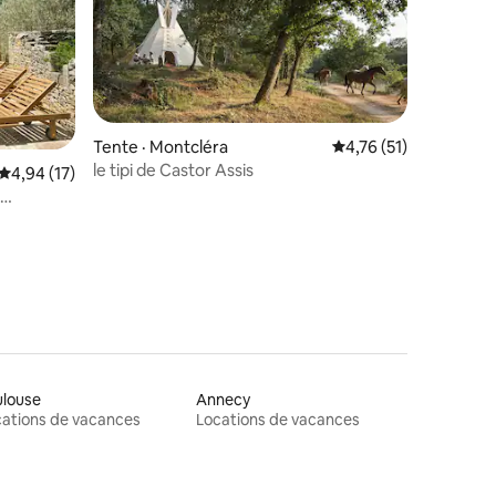
Tente · Montcléra
Note moyenne de 4,7
4,76 (51)
le tipi de Castor Assis
Note moyenne de 4,94 sur 5, 17 commentaires
4,94 (17)
res
ulouse
Annecy
ations de vacances
Locations de vacances