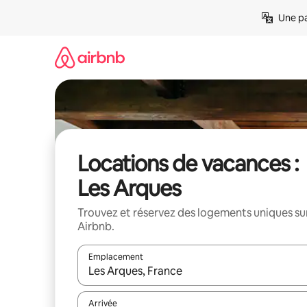
Aller
Une pa
directement
au
contenu
Locations de vacances :
Les Arques
Trouvez et réservez des logements uniques su
Airbnb.
Emplacement
Quand les résultats sont affichés, parcourez-les en 
Arrivée