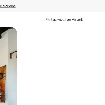
e d'origine
Partez-vous un Airbnb
et en les faisant glisser.