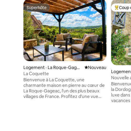
Superhôte
Coup 
Superhôte
Coup de 
Logement · La Roque-Gagea
Nouvel hébergement
Nouveau
Logement
c
La Coquette
nac
Nouvelle 
Bienvenue à La Coquette, une
vues mag
Bienvenue
charmante maison en pierre au cœur de
la Dordogn
La Roque-Gageac, l'un des plus beaux
luxe dans
villages de France. Profitez d'une vue
vacances 
imprenable sur la vallée de la Dordogne,
le village
des cafés à proximité, des boutiques et
Cazenac. Découvrez notre maison de
des promenades au bord de la rivière. De
vacances
la maison, admirez les montgolfières au
du XVIIe 
lever du soleil et profitez des couchers
situé au c
de soleil en soirée. Cette maison