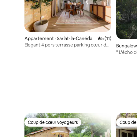
Appartement · Sarlat-la-Canéda
Note moyenne de 5
5 (11)
Elegant 4 pers terrasse parking cœur de
Bungalow 
Sarlat
" L'écho d
Vallée du 
Coup de cœur voyageurs
Coup de
Coup de cœur voyageurs
Coup de