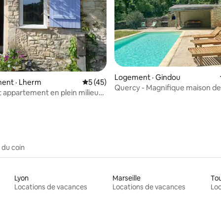
5 sur 5, 9 commentaires
Logement · Gindou
ent · Lherm
Note moyenne de 5 sur 5, 45 commentai
5 (45)
Quercy - Magnifique maison de
appartement en plein milieu
caractère
agne
 du coin
Lyon
Marseille
To
Locations de vacances
Locations de vacances
Loc