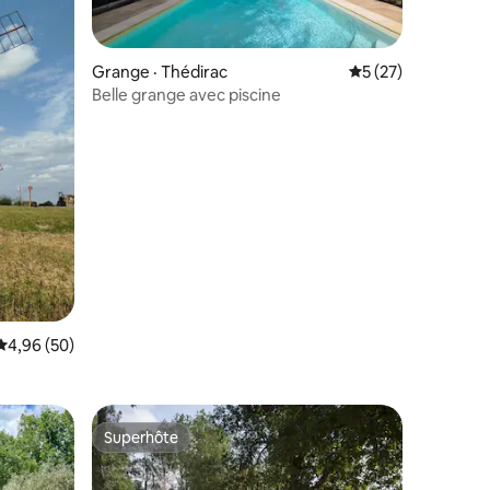
Grange · Thédirac
Note moyenne de 5
5 (27)
Belle grange avec piscine
res
Note moyenne de 4,96 sur 5, 50 commentaires
4,96 (50)
Superhôte
Superhôte