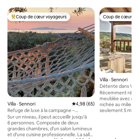
Coup de cœur voyageurs
Coup de cœur vo
Coup de cœur voyageurs parmi les plus aimés
Coup de cœur vo
Villa · Sennori
Détente dans Villa 
jacuzzi privé
Récemment rénov
meublée avec des 
Villa · Sennori
Note moyenne de 4,98 sur 5, 
4,98 (65)
nichée au milieu de
seulement 5 minut
Refuge de luxe à la campagne –
villa offre un con
2 piscines et vue sur la mer
Sur un niveau, il peut accueillir jusqu’à
charme rustique u
6 personnes. Composée de deux
escapade reposante. Profitez
grandes chambres, d’un salon lumineux
sérénité éternell
et d’une cuisine professionnelle. La salle