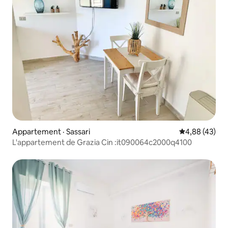
Appartement · Sassari
Note moyenne
4,88 (43)
L'appartement de Grazia Cin :it090064c2000q4100