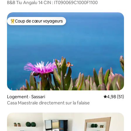
B&B Tiu Angalu 14 CIN : IT090069C1000F1100
Coup de cœur voyageurs
Coup de cœur voyageurs parmi les plus aimés
Logement · Sassari
Note moyenne
4,98 (51)
Casa Maestrale directement sur la falaise