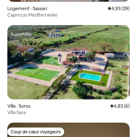
Logement · Sassari
Note moyenne
4,93 (29)
Capriccio Méditerranée
Superhôte
Superhôte
Villa · Sorso
Note moyenn
4,83 (6)
Villa Sara
Coup de cœur voyageurs
Coup de cœur voyageurs