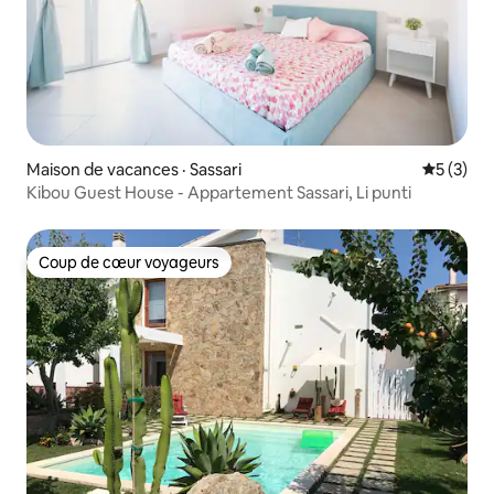
Maison de vacances · Sassari
Note moy
5 (3)
Kibou Guest House - Appartement Sassari, Li punti
Coup de cœur voyageurs
Coup de cœur voyageurs