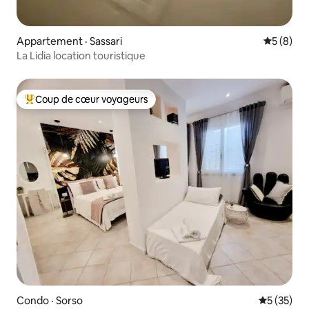
Appartement · Sassari
Note moy
5 (8)
La Lidia location touristique
Coup de cœur voyageurs
Coup de cœur voyageurs parmi les plus aimés
Condo · Sorso
Note moye
5 (35)