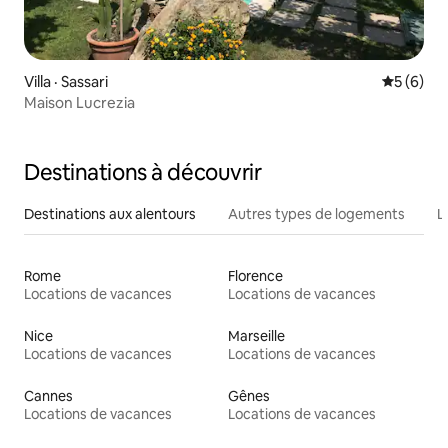
Villa · Sassari
Note moy
5 (6)
Maison Lucrezia
Destinations à découvrir
Destinations aux alentours
Autres types de logements
L
Rome
Florence
Locations de vacances
Locations de vacances
Nice
Marseille
Locations de vacances
Locations de vacances
Cannes
Gênes
Locations de vacances
Locations de vacances