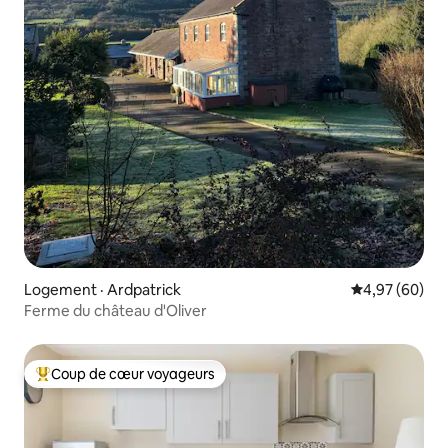
Logement · Ardpatrick
Note moyenne
4,97 (60)
Ferme du château d'Oliver
Coup de cœur voyageurs
Coup de cœur voyageurs parmi les plus aimés