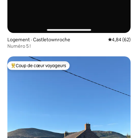
Logement · Castletownroche
Note moyenne
4,84 (62)
Numéro 5 !
Coup de cœur voyageurs
Coup de cœur voyageurs parmi les plus aimés