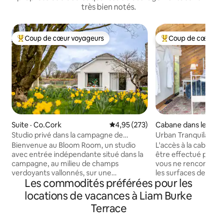
très bien notés.
Coup de cœur voyageurs
Coup de cœur 
Coup de cœur voyageurs parmi les plus aimés
Coup de cœur voy
Suite · Co.Cork
Note moyenne de 4,95 sur 5, 2
4,95 (273)
Cabane dans les ar
ork
Studio privé dans la campagne de
Urban Tranquilatr
Blarney
Bienvenue au Bloom Room, un studio
L'accès à la caban
avec entrée indépendante situé dans la
être effectué par
campagne, au milieu de champs
vous ne rencontri
verdoyants vallonnés, sur une
les surfaces de co
Les commodités préférées pour les
charmante microferme florale. À
l'aide de lingettes 
seulement 15 minutes de la ville de Cork
lavé à 60 degrés. C'est une vraie cabane
locations de vacances à Liam Burke
et à 5 minutes du château de Blarney,
dans les arbres, e
Terrace
cette paisible retraite de luxe offre des
6 m du sol. Elle es