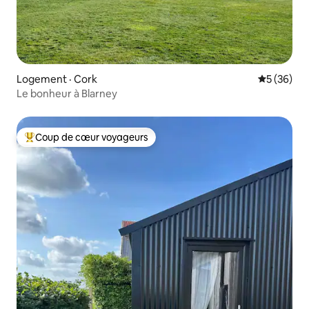
Logement · Cork
Note moye
5 (36)
Le bonheur à Blarney
Coup de cœur voyageurs
Coup de cœur voyageurs parmi les plus aimés