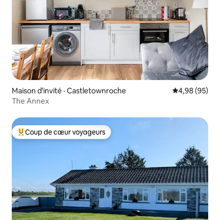
Maison d'invité · Castletownroche
Note moyenne
4,98 (95)
The Annex
Coup de cœur voyageurs
Coup de cœur voyageurs parmi les plus aimés