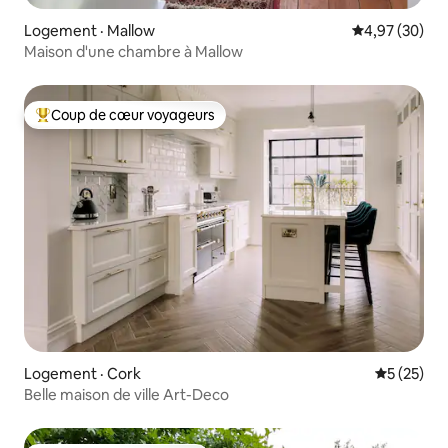
Logement · Mallow
Note moyenne
4,97 (30)
Maison d'une chambre à Mallow
Coup de cœur voyageurs
Coup de cœur voyageurs parmi les plus aimés
Logement · Cork
Note moye
5 (25)
Belle maison de ville Art-Deco