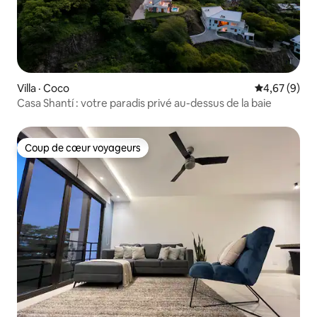
Villa · Coco
Note moyenn
4,67 (9)
Casa Shantí : votre paradis privé au-dessus de la baie
Coup de cœur voyageurs
Coup de cœur voyageurs