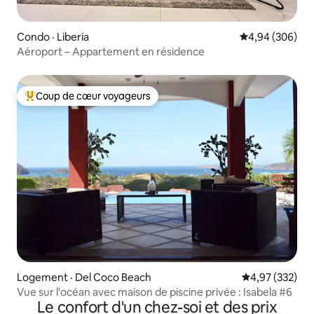
Condo · Liberia
Note moyenne 
4,94 (306)
Aéroport – Appartement en résidence
Coup de cœur voyageurs
Coup de cœur voyageurs parmi les plus aimés
Logement · Del Coco Beach
Note moyenne 
4,97 (332)
Vue sur l'océan avec maison de piscine privée : Isabela #6
Le confort d'un chez-soi et des prix