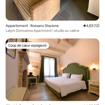
Appartement · Rossano Stazione
Note moyenne
4,83 (12)
Lalym Donnanna Apartment ! studio au calme
Coup de cœur voyageurs
Coup de cœur voyageurs