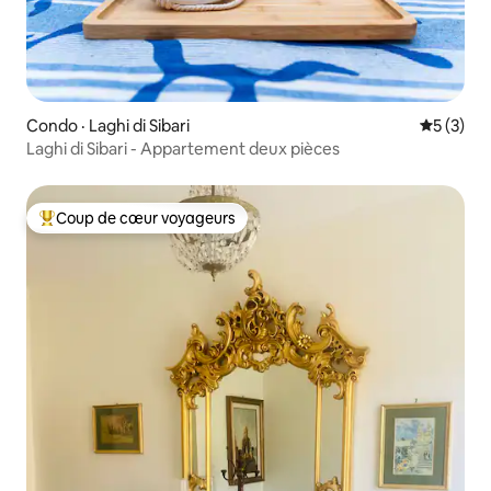
Condo · Laghi di Sibari
Note moy
5 (3)
Laghi di Sibari - Appartement deux pièces
Coup de cœur voyageurs
Coup de cœur voyageurs parmi les plus aimés