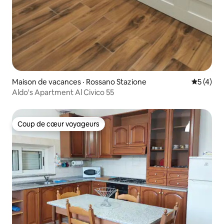
Maison de vacances · Rossano Stazione
Note moy
5 (4)
Aldo's Apartment Al Civico 55
Coup de cœur voyageurs
Coup de cœur voyageurs