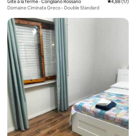
Gîte à la ferme · Corigliano Rossano
Note moyenne
4,88 (17)
Domaine Ciminata Greco - Double Standard