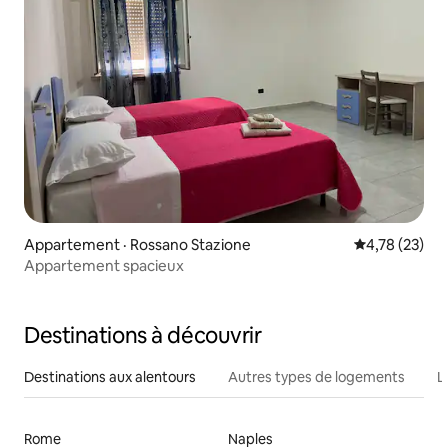
Appartement · Rossano Stazione
Note moyenne
4,78 (23)
Appartement spacieux
Destinations à découvrir
Destinations aux alentours
Autres types de logements
L
Rome
Naples