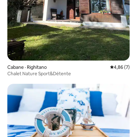
Cabane · Righitano
Note moyenn
4,86 (7)
Chalet Nature Sport&Détente