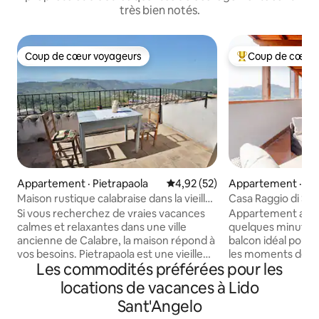
très bien notés.
Coup de cœur voyageurs
Coup de cœur 
Coup de cœur voyageurs
Coup de cœur voy
Appartement · Pietrapaola
Note moyenne de 4,92 sur 5, 
4,92 (52)
Appartement · C
Maison rustique calabraise dans la vieille
Casa Raggio di Sol
ville
à vous.
Si vous recherchez de vraies vacances
Appartement au 54,
calmes et relaxantes dans une ville
quelques minutes 
ancienne de Calabre, la maison répond à
balcon idéal pour 
vos besoins. Pietrapaola est une vieille
les moments de détente. À 5
Les commodités préférées pour les
ville, à 12 km de la mer Ionienne.
la municipalité de
Aujourd'hui, seulement 200 personnes
Corso Mazzini, l'ar
locations de vacances à Lido
vivent ici. Mon père a rénové l'ancienne
ville. Vue du pont 
Sant'Angelo
maison familiale : une vieille maison en
d'un parking privé 