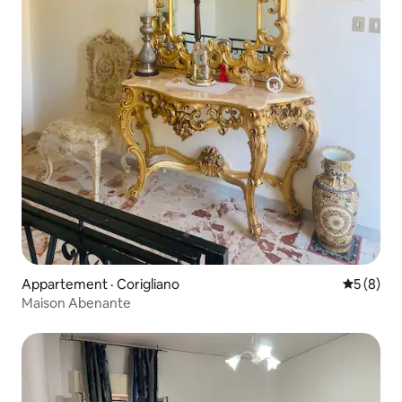
Appartement · Corigliano
Note moy
5 (8)
Maison Abenante