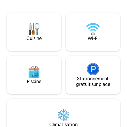
pierre de deux étages avec une vue
l'établissement (p
magnifique sur la mer de Calabre. C'est
caméras) et de tout
l'endroit idéal pour un couple qui
rapide, lave-linge, 
découvre l'ancienne tradition de la
équipée et climati
Calabre. Important : le seul moyen de se
ceux qui recherch
rendre à notre maison à Pietrapaola est
confort et un emp
en voiture. Aucun transport en commun
Cuisine
Wi-Fi
ou taxi.
Stationnement
Piscine
gratuit sur place
Climatisation