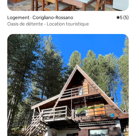
Logement · Corigliano-Rossano
Note moy
5 (5)
Oasis de détente - Location touristique