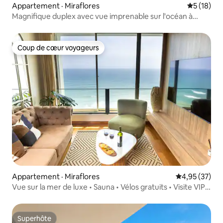
Appartement · Miraflores
Note moye
5 (18)
Magnifique duplex avec vue imprenable sur l'océan à
Miraflores
Coup de cœur voyageurs
Coup de cœur voyageurs
Appartement · Miraflores
Note moyenne
4,95 (37)
Vue sur la mer de luxe • Sauna • Vélos gratuits • Visite VIP •
Chef VIP
Superhôte
Superhôte