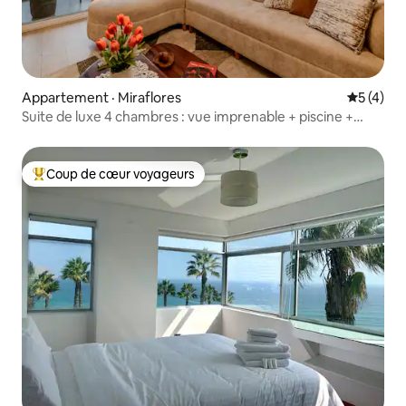
Appartement · Miraflores
Note moy
5 (4)
Suite de luxe 4 chambres : vue imprenable + piscine +
stationnement
Coup de cœur voyageurs
Coup de cœur voyageurs parmi les plus aimés