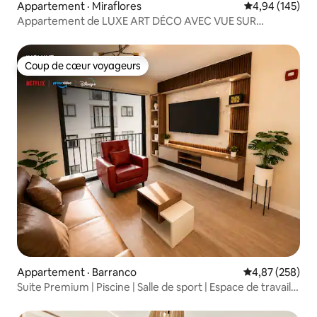
Appartement · Miraflores
Note moyenne 
4,94 (145)
Appartement de LUXE ART DÉCO AVEC VUE SUR
L'OCÉAN 🌟
Coup de cœur voyageurs
Coup de cœur voyageurs
Appartement · Barranco
Note moyenne 
4,87 (258)
Suite Premium | Piscine | Salle de sport | Espace de travail
partagé | Téléviseur intelligent