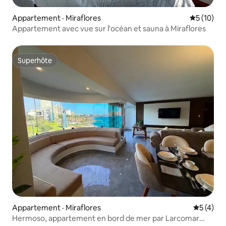
Appartement · Miraflores
Note moye
5 (10)
Appartement avec vue sur l'océan et sauna à Miraflores
Superhôte
Superhôte
Appartement · Miraflores
Note moy
5 (4)
Hermoso, appartement en bord de mer par Larcomar