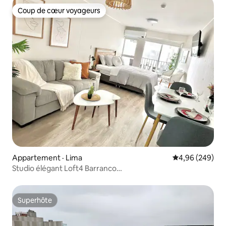
Coup de cœur voyageurs
Coup de cœur voyageurs
Appartement · Lima
Note moyenne 
4,96 (249)
Studio élégant Loft4 Barranco
/Chauffage/AC/wifi/Piscine
Superhôte
Superhôte