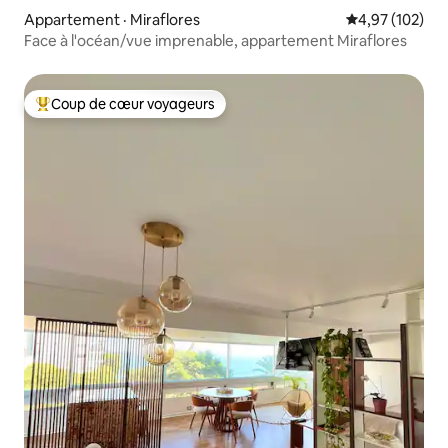
Appartement · Miraflores
Note moyenne 
4,97 (102)
Face à l'océan/vue imprenable, appartement Miraflores
Coup de cœur voyageurs
Coup de cœur voyageurs parmi les plus aimés