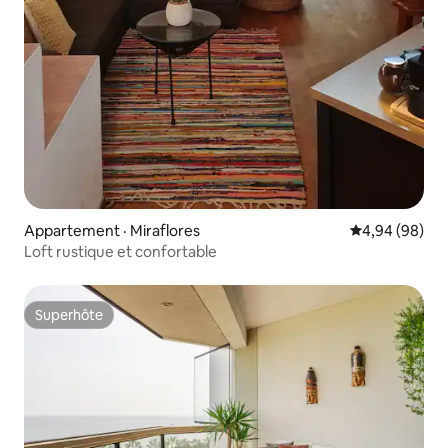
Appartement · Miraflores
Note moyenne
4,94 (98)
Loft rustique et confortable
Superhôte
Superhôte