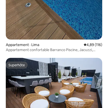
Appartement · Lima
Note moyenne 
4,89 (116)
Appartement confortable Barranco Piscine, Jacuzzi,
Gym, Cowork 1014
Superhôte
Superhôte