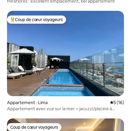
Miraflores : excellent emplacement, bel appartement
Coup de cœur voyageurs
Coup de cœur voyageurs parmi les plus aimés
Appartement · Lima
Note moye
5 (16)
Appartement avec vue sur la mer + jacuzzi/piscine à
Barranco
Coup de cœur voyageurs
Coup de cœur voyageurs