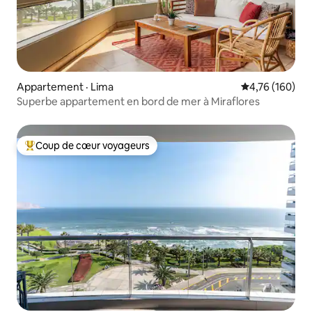
Appartement · Lima
Note moyenne 
4,76 (160)
Superbe appartement en bord de mer à Miraflores
Coup de cœur voyageurs
Coup de cœur voyageurs parmi les plus aimés