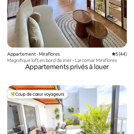
Appartement · Miraflores
Note moye
5 (44)
Magnifique loft en bord de mer • Larcomar Miraflores
Appartements privés à louer
Coup de cœur voyageurs
Coup de cœur voyageurs parmi les plus aimés