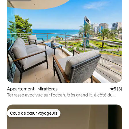
Appartement · Miraflores
Note moy
5 (3)
Terrasse avec vue sur l'océan, très grand lit, à côté du
JW Marriott
Coup de cœur voyageurs
Coup de cœur voyageurs