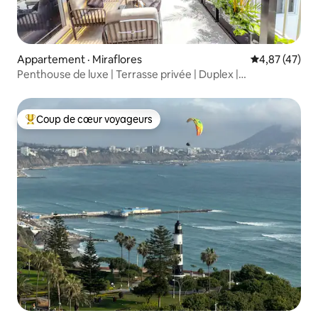
Appartement · Miraflores
Note moyenne
4,87 (47)
Penthouse de luxe | Terrasse privée | Duplex |
Climatisation
Coup de cœur voyageurs
Coup de cœur voyageurs parmi les plus aimés