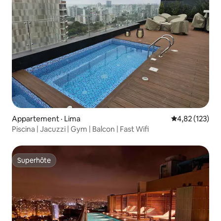
Appartement · Lima
Note moyenne 
4,82 (123)
Piscina | Jacuzzi | Gym | Balcon | Fast Wifi
Superhôte
Superhôte