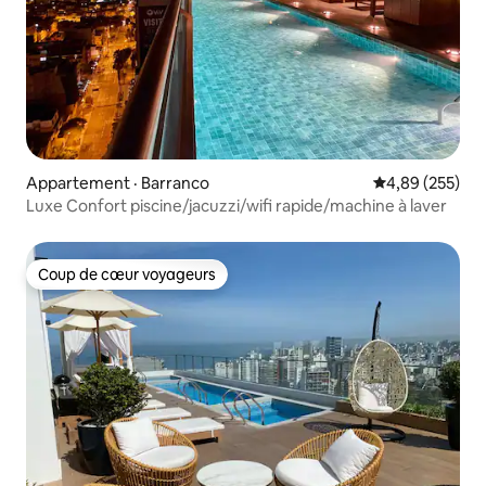
Appartement · Barranco
Note moyenne 
4,89 (255)
Luxe Confort piscine/jacuzzi/wifi rapide/machine à laver
Coup de cœur voyageurs
Coup de cœur voyageurs