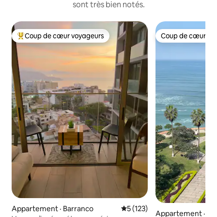
sont très bien notés.
Coup de cœur voyageurs
Coup de cœur vo
Coup de cœur voyageurs parmi les plus aimés
Coup de cœur vo
Appartement · Barranco
Note moyenne de 5 sur 5, 1
5 (123)
Appartement · Mir