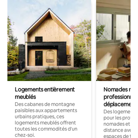
Logements entièrement
Nomades num
meublés
professionnel
déplacement
Des cabanes de montagne
paisibles aux appartements
Des logements
urbains pratiques, ces
pour les profes
logements meublés offrent
nomades et trav
toutes les commodités d'un
distance avec le
chez-soi.
espaces de trav