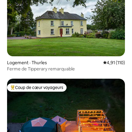
Logement · Thurles
Note moyenne 
4,91 (110)
Ferme de Tipperary remarquable
Coup de cœur voyageurs
Coup de cœur voyageurs parmi les plus aimés