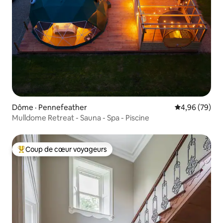
Dôme · Pennefeather
Note moyenne
4,96 (79)
Mulldome Retreat - Sauna - Spa - Piscine
Coup de cœur voyageurs
Coup de cœur voyageurs parmi les plus aimés