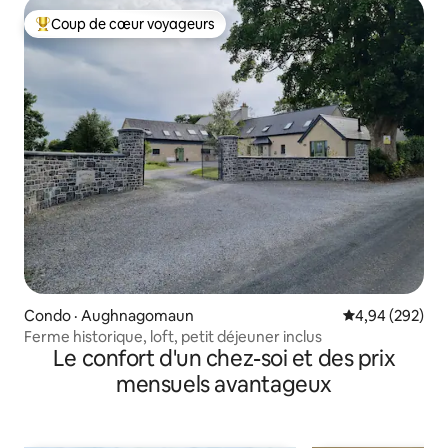
Coup de cœur voyageurs
Coup de cœur voyageurs parmi les plus aimés
Condo · Aughnagomaun
Note moyenne 
4,94 (292)
Ferme historique, loft, petit déjeuner inclus
Le confort d'un chez-soi et des prix
mensuels avantageux