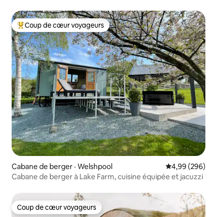
Coup de cœur voyageurs
Coup de cœur voyageurs parmi les plus aimés
Cabane de berger · Welshpool
Note moyenne 
4,99 (296)
Cabane de berger à Lake Farm, cuisine équipée et jacuzzi
Coup de cœur voyageurs
Coup de cœur voyageurs