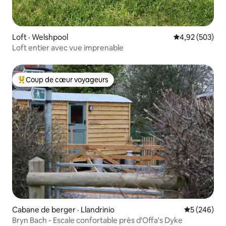
Loft · Welshpool
Note moyenne 
4,92 (503)
Loft entier avec vue imprenable
Coup de cœur voyageurs
Coup de cœur voyageurs parmi les plus aimés
Cabane de berger · Llandrinio
Note moyen
5 (246)
Bryn Bach - Escale confortable près d'Offa's Dyke