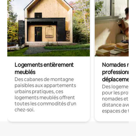
Logements entièrement
Nomades num
meublés
professionnel
déplacement
Des cabanes de montagne
paisibles aux appartements
Des logements
urbains pratiques, ces
pour les profes
logements meublés offrent
nomades et trav
toutes les commodités d'un
distance avec le
chez-soi.
espaces de trav