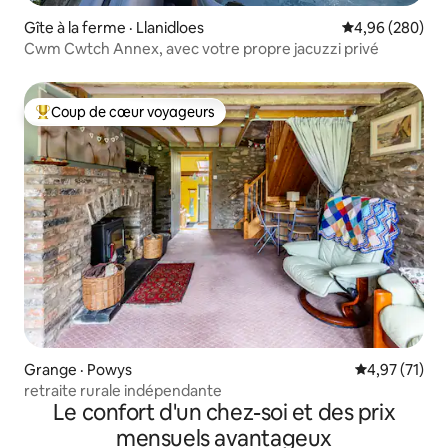
Gîte à la ferme · Llanidloes
Note moyenne 
4,96 (280)
Cwm Cwtch Annex, avec votre propre jacuzzi privé
Coup de cœur voyageurs
Coup de cœur voyageurs parmi les plus aimés
Grange · Powys
Note moyenne
4,97 (71)
retraite rurale indépendante
Le confort d'un chez-soi et des prix
mensuels avantageux