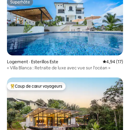
Superhôte
Superhôte
Logement · Esterillos Este
Note moyenne
4,94 (17)
« Villa Blanca : Retraite de luxe avec vue sur l'océan »
Coup de cœur voyageurs
Coup de cœur voyageurs parmi les plus aimés