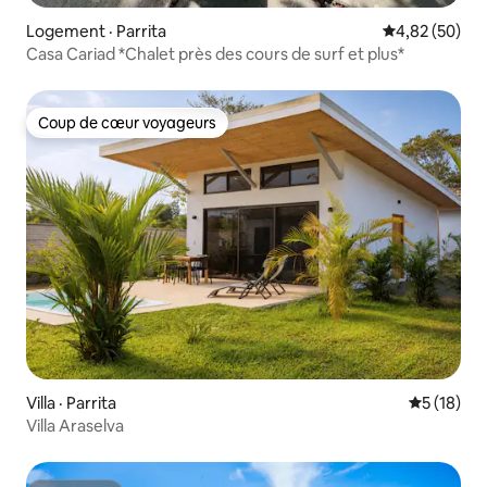
Logement · Parrita
Note moyenne
4,82 (50)
Casa Cariad *Chalet près des cours de surf et plus*
Coup de cœur voyageurs
Coup de cœur voyageurs
Villa · Parrita
Note moye
5 (18)
Villa Araselva