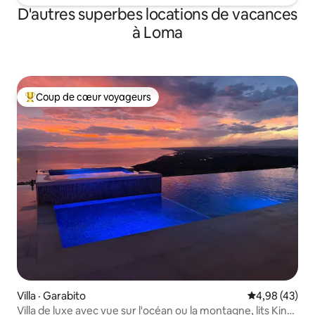
D'autres superbes locations de vacances
à Loma
Coup de cœur voyageurs
Coup de cœur voyageurs parmi les plus aimés
Villa · Garabito
Note moyenne
4,98 (43)
Villa de luxe avec vue sur l'océan ou la montagne, lits King