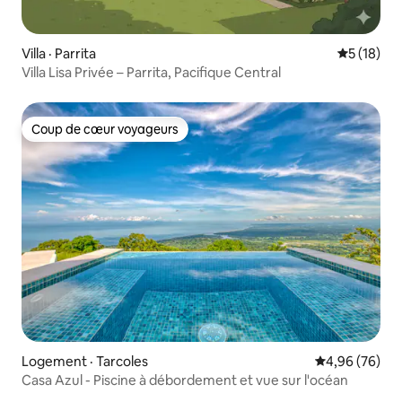
Villa · Parrita
Note moye
5 (18)
Villa Lisa Privée – Parrita, Pacifique Central
Coup de cœur voyageurs
Coup de cœur voyageurs
Logement · Tarcoles
Note moyenne
4,96 (76)
Casa Azul - Piscine à débordement et vue sur l'océan