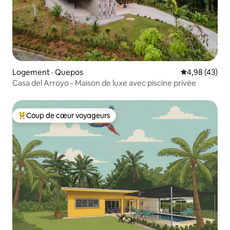
Logement · Quepos
Note moyenne
4,98 (43)
Casa del Arroyo - Maison de luxe avec piscine privée
Coup de cœur voyageurs
Coup de cœur voyageurs parmi les plus aimés