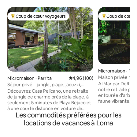
Coup de cœur voyageurs
Coup de cœur 
Coup de cœur voyageurs parmi les plus aimés
Coup de cœur voy
Micromaison · Parr
Maison privée rom
Micromaison · Parrita
Note moyenne de 4,96 sur 5, 1
4,96 (100)
jacuzzi, climatisat
Al Mar par DeRide Évadez-vous dans
Séjour privé – jungle, plage, jacuzzi,
notre retraite pri
barbecue, climatisation, Wi-Fi
Découvrez Casa Pelícano, une retraite
entourée d'arbres
de jungle de charme près de la plage, à
faune vibrante. O
seulement 5 minutes de Playa Bejuco et
des oiseaux, des 
à une courte distance en voiture de
papillons dans la c
Les commodités préférées pour les
Playas Jacó, Hermosa, Manuel Antonio
maintenant illumin
et Marina Pez Vela à Quepos. Entourée
locations de vacances à Loma
lumières enchante
d'une nature luxuriante, de singes, d'ara
transforment le ja
et de papillons, cette escapade
rêve. Détendez-vou