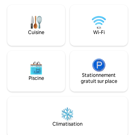
confortable dispose de la climatisation,
dormez profondé
d'une connexion Wi-Fi rapide, d'une
chambre confortab
cuisine et d'une buanderie complètes,
Avec ses commodi
d'une chambre avec télévision
ambiance sereine, c
intelligente, d'un canapé-lit, de 2
pour les couples 
terrasses, d'un barbecue/foyer, d'un
Cuisine
Wi-Fi
et de détente prè
jacuzzi/spa et d'un parking sécurisé.
magnifiques. Restez
Idéal pour surfer, se détendre ou
travailler à distance. Un paradis paisible
et privé : votre escapade parfaite au
Costa Rica.
Stationnement
Piscine
gratuit sur place
Climatisation