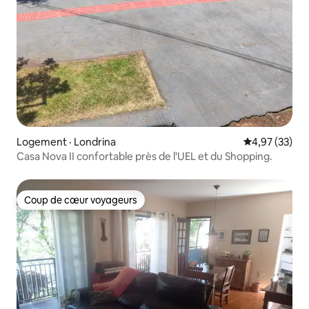
Logement · Londrina
Note moyenne
4,97 (33)
Casa Nova II confortable près de l'UEL et du Shopping.
Coup de cœur voyageurs
Coup de cœur voyageurs