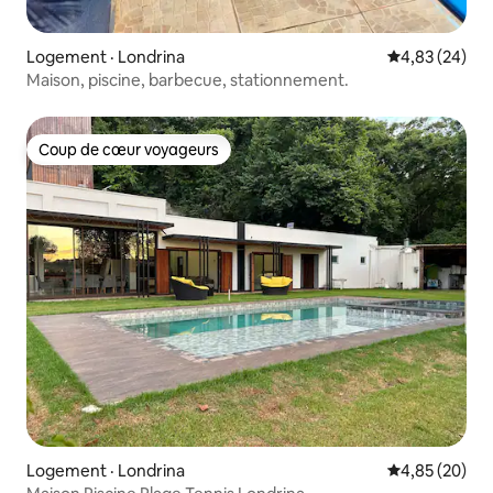
Logement · Londrina
Note moyenne
4,83 (24)
Maison, piscine, barbecue, stationnement.
Coup de cœur voyageurs
Coup de cœur voyageurs
Logement · Londrina
Note moyenne
4,85 (20)