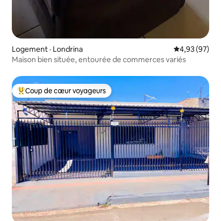
Logement · Londrina
Note moyenne
4,93 (97)
Maison bien située, entourée de commerces variés
Coup de cœur voyageurs
Coup de cœur voyageurs parmi les plus aimés