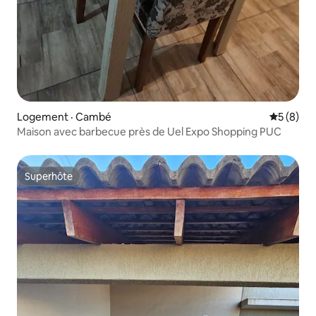
Logement · Cambé
Note moy
5 (8)
Maison avec barbecue près de Uel Expo Shopping PUC
Superhôte
Superhôte