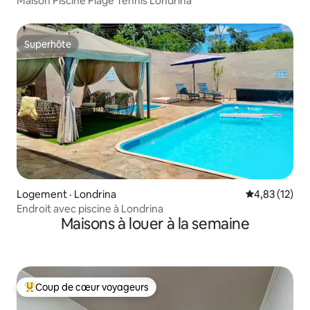
Maison Piscine Plage Tennis Londrina
Superhôte
Superhôte
Logement · Londrina
Note moyenne
4,83 (12)
Endroit avec piscine à Londrina
Maisons à louer à la semaine
Coup de cœur voyageurs
Coup de cœur voyageurs parmi les plus aimés