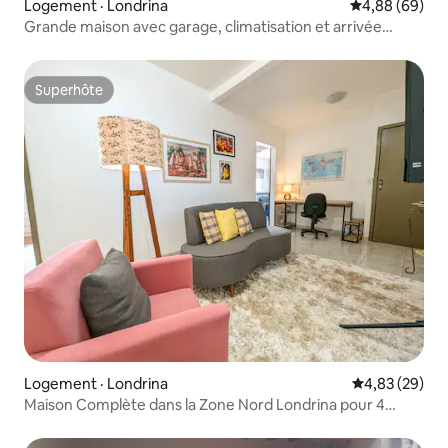
Logement · Londrina
Note moyenne
4,88 (69)
Grande maison avec garage, climatisation et arrivée
autonome
Superhôte
Superhôte
Logement · Londrina
Note moyenne
4,83 (29)
Maison Complète dans la Zone Nord Londrina pour 4
Personnes