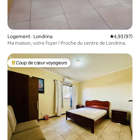
Logement · Londrina
Note moyenne
4,93 (97)
Ma maison, votre foyer ! Proche du centre de Londrina.
Coup de cœur voyageurs
Coup de cœur voyageurs parmi les plus aimés