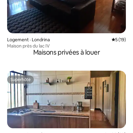
Logement · Londrina
Note moye
5 (19)
Maison près du lac IV
Maisons privées à louer
Superhôte
Superhôte