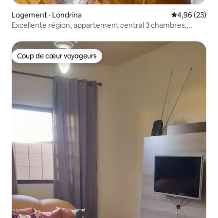
Logement · Londrina
Note moyenne
4,96 (23)
Excellente région, appartement central 3 chambres,
confortable et spacieux
Coup de cœur voyageurs
Coup de cœur voyageurs