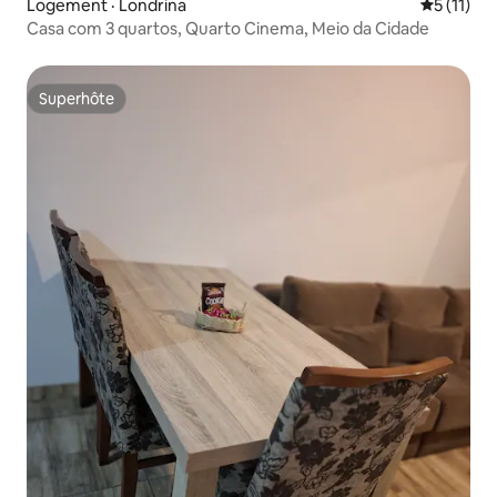
Logement · Londrina
Note moye
5 (11)
Casa com 3 quartos, Quarto Cinema, Meio da Cidade
Superhôte
Superhôte