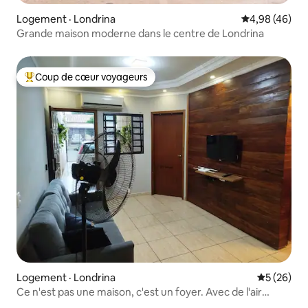
Logement · Londrina
Note moyenne
4,98 (46)
Grande maison moderne dans le centre de Londrina
Coup de cœur voyageurs
Coup de cœur voyageurs parmi les plus aimés
Logement · Londrina
Note moye
5 (26)
Ce n'est pas une maison, c'est un foyer. Avec de l'air
chaud et froid