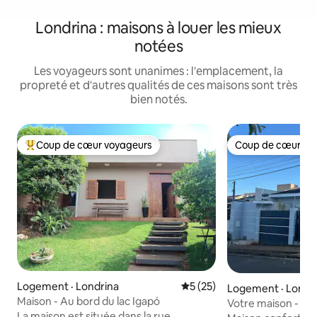
Londrina : maisons à louer les mieux
notées
Les voyageurs sont unanimes : l'emplacement, la
propreté et d'autres qualités de ces maisons sont très
bien notés.
Coup de cœur voyageurs
Coup de cœur vo
Coup de cœur voyageurs parmi les plus aimés
Coup de cœur vo
Logement · Londrina
Note moyenne de 5 sur 5, 
5 (25)
Logement · Londr
Maison - Au bord du lac Igapó
Votre maison - Lon
La maison est située dans la rue
centre commercia