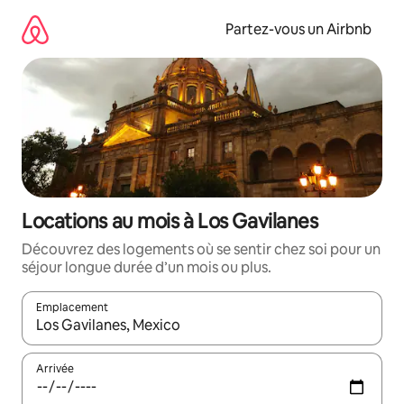
Aller
directement
Partez-vous un Airbnb
au
contenu
Locations au mois à Los Gavilanes
Découvrez des logements où se sentir chez soi pour un
séjour longue durée d’un mois ou plus.
Emplacement
Quand les résultats sont affichés, parcourez-les en utilisant les 
Arrivée