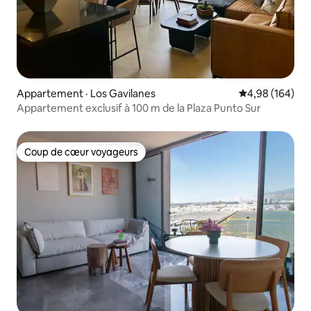
Appartement · Los Gavilanes
Note moyenne 
4,98 (164)
Appartement exclusif à 100 m de la Plaza Punto Sur
Coup de cœur voyageurs
Coup de cœur voyageurs