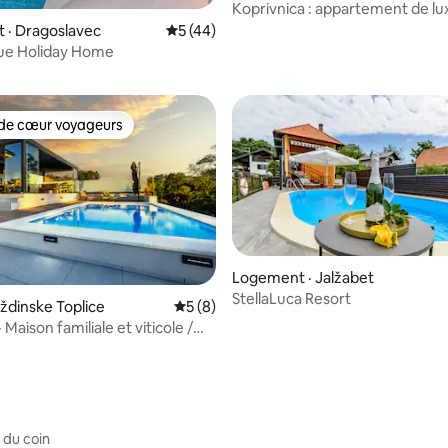
Koprivnica : appartement de lu
 sur 5, 16 commentaires
centre
 · Dragoslavec
Note moyenne de 5 sur 5, 44 commentai
5 (44)
ue Holiday Home
de cœur voyageurs
cœur voyageurs parmi les plus aimés
Logement · Jalžabet
5 sur 5, 7 commentaires
StellaLuca Resort
raždinske Toplice
Note moyenne de 5 sur 5, 8 commentai
5 (8)
 Maison familiale et viticole /
mé
 du coin