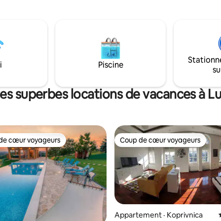
parfaitement équipée pour pré
simplicité, qui apprécient les
café du matin et un repas rapid
e silence et croient que la
canoë sur la rivière Odra, de l'é
 dans les petites choses. Si
du quad, du vélo, du barbecue, 
z la nature et son rythme, vous
cheminée.
bienvenus.
Stationn
i
Piscine
su
res superbes locations de vacances à L
de cœur voyageurs
Coup de cœur voyageurs
cœur voyageurs parmi les plus aimés
Coup de cœur voyageurs
Appartement · Koprivnica