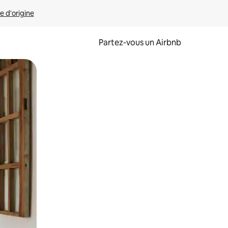
e d'origine
Partez-vous un Airbnb
et en les faisant glisser.