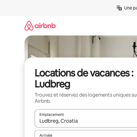
Aller
Une pa
directement
au
contenu
Locations de vacances :
Ludbreg
Trouvez et réservez des logements uniques su
Airbnb.
Emplacement
Quand les résultats sont affichés, parcourez-les en 
Arrivée