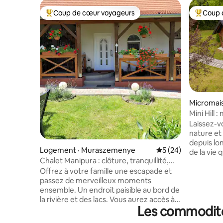
Coup de cœur voyageurs
Coup 
Coup de cœur voyageurs parmi les plus aimés
Coup de 
Micromais
Mini Hill
Laissez-vo
nature et
depuis lon
Logement · Muraszemenye
Note moyenne de 5
5 (24)
de la vie 
Chalet Manipura : clôture, tranquillité,
colline, u
nature. Thermes de Lenti.
Offrez à votre famille une escapade et
détendre, 
passez de merveilleux moments
nature. 💚 Ceci n'est pas un
ensemble. Un endroit paisible au bord de
hébergeme
la rivière et des lacs. Vous aurez accès à
Hill est u
Les commodités
un jardin et pourrez interagir avec des
recherche
animaux, notamment des chevaux, des
recherche