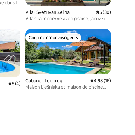
xe dans le
res
Villa · Sveti Ivan Zelina
Note moyenne de 5
5 (30)
Villa spa moderne avec piscine, jacuzzi et
sauna_outhouse377
Coup de cœur voyageurs
Coup de cœur voyageurs
Cabane · Ludbreg
Note moyenne de 4,9
4,93 (15)
Note moyenne de 5 sur 5, 4 commentaires
5 (4)
Maison Lješnjaka et maison de piscine
res
avec sauna (5+0)