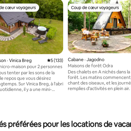
de cœur voyageurs
Coup de cœur voyageurs
cœur voyageurs parmi les plus aimés
Coup de cœur voyageurs
Cabane · Jagodno
on · Vinica Breg
Note moyenne de 5 sur 5, 133 commentai
5 (133)
Maisons de forêt Odra
 : micro-maison pour 2 personnes
Des chalets en A nichés dans la 
us tenter par les sons de la
forêt. Les matins commencent 
 le repos que vous désirez
chant des oiseaux, et les journ
gtemps. Sur Vinica Breg, à l'abri
 sur 5, 24 commentaires
remplies d'activités en plein air
quotidienne, il y a une mini-
chalets offrent un mélange par
n endroit spécial fait pour se
confort et de nature, un endroit
profiter et s'évader dans la
pour se détendre. Un mélange 
d'ambiance rustique et de conf
nt touristique classique. Mini
moderne. Une chambre dans la 
n endroit pour ceux qui
donnant sur la canopée, des so
 préférées pour les locations de vac
nt plus que le confort, qui
un canapé moelleux, une cuisi
nt l'expérience. Pour ceux qui