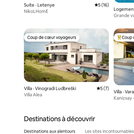
Suite · Letenye
Note moyenne de 5
5 (16)
Logement
NikoLHomE
Grande v
Coup de cœur voyageurs
Coup 
Coup de cœur voyageurs
Coup de 
Villa · Vinogradi Ludbreški
Note moyenne de 
5 (7)
Villa · Va
Villa Alea
Kanizsay -
Luxe pri
Destinations à découvrir
Destinations aux alentours
Les sites incontournables