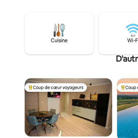
chats, des chiens et des oiseaux, au bord
aiment la 
des lacs poissonneux. Des promenades
moments d
relaxantes en famille, des pistes
beauté est
cyclables et la possibilité d'explorer des
vous aime
endroits intéressants et de profiter des
êtes les 
bains thermaux de la région. Un endroit
intéressant pour les pêcheurs, la rivière
Cuisine
Wi-F
Mura est accessible à pied, et de
nombreux lacs pour la pêche. Vous
pouvez obtenir des informations par
D'aut
message privé. Vous êtes invité (e)
Coup de cœur voyageurs
Coup 
Coup de cœur voyageurs parmi les plus aimés
Coup de 