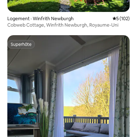
Logement · Winfrith Newburgh
Note moyen
5 (102)
Cobweb Cottage, Winfrith Newburgh, Royaume-Uni
Superhôte
Superhôte