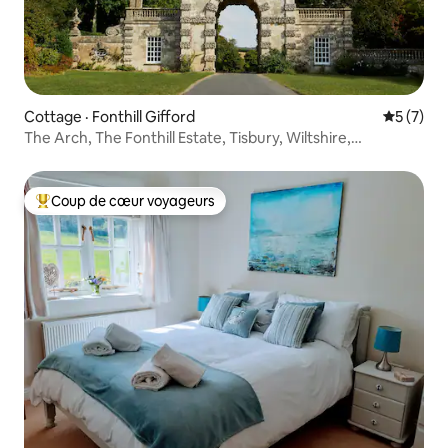
Cottage · Fonthill Gifford
Note moy
5 (7)
The Arch, The Fonthill Estate, Tisbury, Wiltshire,
Royaume-Uni
Coup de cœur voyageurs
Coup de cœur voyageurs parmi les plus aimés