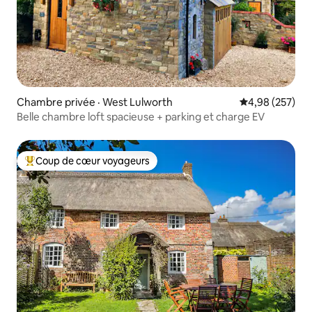
Chambre privée · West Lulworth
Note moyenne 
4,98 (257)
Belle chambre loft spacieuse + parking et charge EV
Coup de cœur voyageurs
Coup de cœur voyageurs parmi les plus aimés