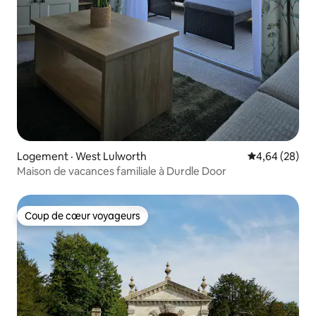
Logement · West Lulworth
Note moyenne
4,64 (28)
Maison de vacances familiale à Durdle Door
Coup de cœur voyageurs
Coup de cœur voyageurs