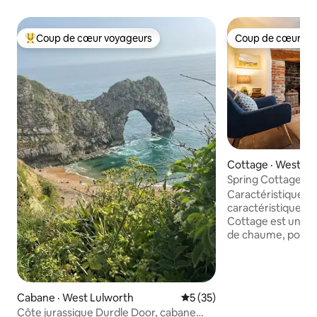
Coup de cœur voyageurs
Coup de cœur vo
Coup de cœur voyageurs parmi les plus aimés
Coup de cœur vo
Cottage · West Lu
Spring Cottage – 
Caractéristique a
caractéristiques d
Cottage est une pr
de chaume, pouvant
personnes, à moin
Lulworth Cove. Pro
entièrement équip
confortable avec
Cabane · West Lulworth
Note moyenne de 5 sur 5, 
5 (35)
cheminée inglenook
Côte jurassique Durdle Door, cabane
manger en bas. À l'étage, vous