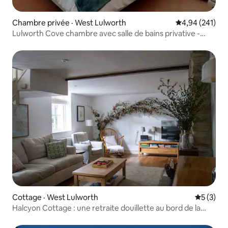
Chambre privée · West Lulworth
Note moyenne 
4,94 (241)
Lulworth Cove chambre avec salle de bains privative -
plage 200 m - parking
Cottage · West Lulworth
Note moy
5 (3)
Halcyon Cottage : une retraite douillette au bord de la
mer.