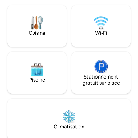
offre une expérience de vacances à la
les endroits moins
plage rurale, que vous profitiez de la
nature et incroya
pêche à la ligne, de la randonnée, des
planète Terre! C'e
sentiers côtiers, de la baignade en mer,
permet de ralentir
de la détente sur la terrasse ou de la
souvenirs en famil
sieste de l'après-midi. Veuillez lire
Cuisine
Wi-Fi
attentivement et intégralement le
logement avant de réserver.
Stationnement
Piscine
gratuit sur place
Climatisation