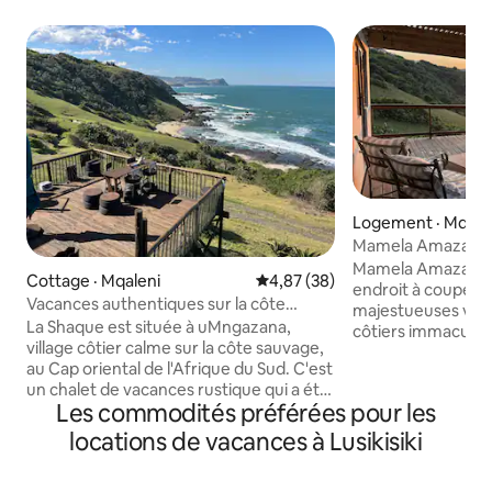
Logement · Mqale
Mamela Amaza (Éco
chalet
Mamela Amaza est
Cottage · Mqaleni
Note moyenne de 4,87 sur 5, 
4,87 (38)
endroit à couper l
Vacances authentiques sur la côte
majestueuses vous
sauvage à La Shaque
La Shaque est située à uMngazana,
côtiers immaculés
village côtier calme sur la côte sauvage,
estuaires, canoë, 
au Cap oriental de l'Afrique du Sud. C'est
mondiale, piscine 
un chalet de vacances rustique qui a été
observation des oi
Les commodités préférées pour les
construit à la main avec l'aide de Wilson
rural est une co
et Ivy (qui travaillent au chalet tous les
aimons - super sû
locations de vacances à Lusikisiki
jours) et d'autres habitants de Xhosa.
exquise. C'est le p
C'est un endroit vraiment unique qui
amoureux de la na