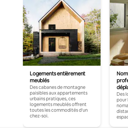
Logements entièrement
Noma
meublés
prof
dépl
Des cabanes de montagne
paisibles aux appartements
Des 
urbains pratiques, ces
pour 
logements meublés offrent
nomad
toutes les commodités d'un
dista
chez-soi.
espac