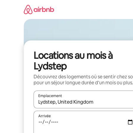
Aller
directement
au
contenu
Locations au mois à
Lydstep
Découvrez des logements où se sentir chez so
pour un séjour longue durée d’un mois ou plus
Emplacement
Quand les résultats sont affichés, parcourez-les en 
Arrivée