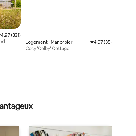
ote moyenne de 4,97 sur 5, 331 commentaires
4,97 (331)
and
Logement · Manorbier
Note moyenne de 4,97
4,97 (35)
Cosy 'Colby' Cottage
res
avantageux