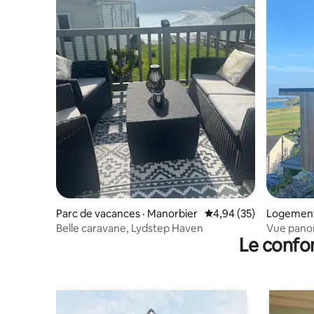
Parc de vacances · Manorbier
Note moyenne de 4,94
4,94 (35)
Logement 
Belle caravane, Lydstep Haven
Vue panor
Le confor
Carmarthe