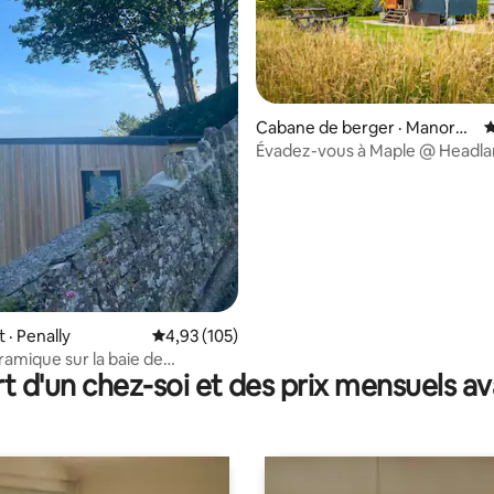
Cabane de berger · Manorbi
N
er
Évadez-vous à Maple @ Headl
 sur 5, 35 commentaires
· Penally
Note moyenne de 4,93 sur 5, 105 commentai
4,93 (105)
amique sur la baie de
t d'un chez-soi et des prix mensuels 
n depuis Penally