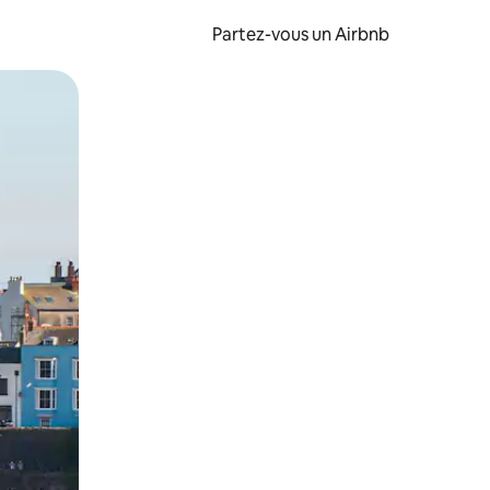
Partez-vous un Airbnb
et en les faisant glisser.