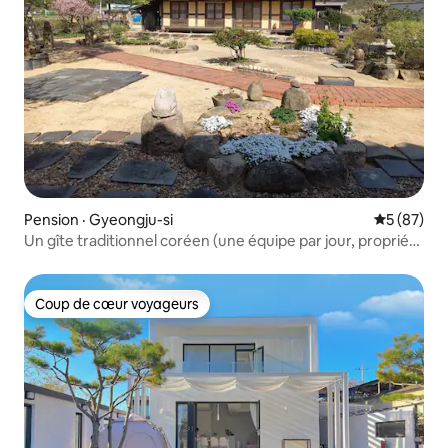
Pension · Gyeongju-si
Note moye
5 (87)
Un gîte traditionnel coréen (une équipe par jour, propriété
privée) géré par un peintre de Namsan à Gyeongju
(musée d'art de Yaseon)
Coup de cœur voyageurs
Coup de cœur voyageurs