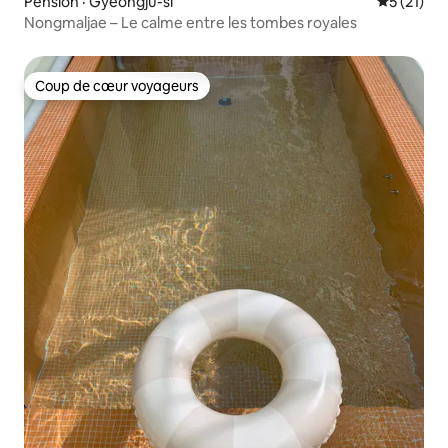
Pension · Gyeongju-si
Note moye
5 (21)
Nongmaljae – Le calme entre les tombes royales
Coup de cœur voyageurs
Coup de cœur voyageurs