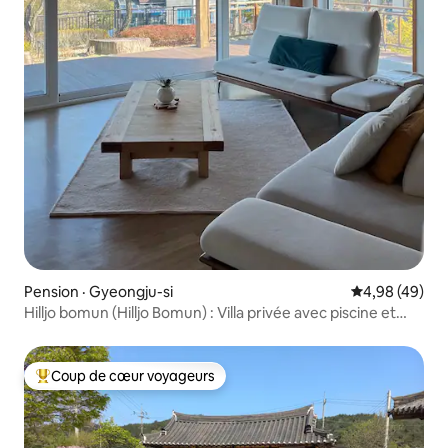
Pension · Gyeongju-si
Note moyenne
4,98 (49)
Hilljo bomun (Hilljo Bomun) : Villa privée avec piscine et
cour de 200 pyeong devant Gyeongju World
Coup de cœur voyageurs
Coup de cœur voyageurs parmi les plus aimés