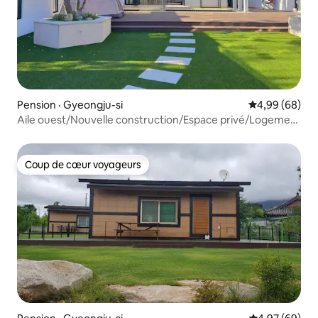
Pension · Gyeongju-si
Note moyenne
4,99 (68)
Aile ouest/Nouvelle construction/Espace privé/Logement
entier à Gyeongju/Barbecue gratuit/Rue
Hwangnidan/Musée national de Gyeongju à 5 minutes en
voiture/Commentaires positifs/
Coup de cœur voyageurs
Coup de cœur voyageurs