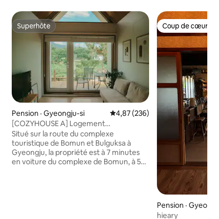
Superhôte
Coup de cœur vo
Superhôte
Coup de cœur vo
Pension · Gyeongju-si
Note moyenne de 4,87 sur 5, 2
4,87 (236)
[COZYHOUSE A] Logement
indépendant avec plusieurs étages plein
Situé sur la route du complexe
de sensibilité près de Bulguksa
touristique de Bomun et Bulguksa à
Gyeongju, la propriété est à 7 minutes
en voiture du complexe de Bomun, à 5
minutes de Bulguksa, et est située dans
une zone où il est bon de se rendre aux
attractions touristiques du centre-ville
de Gyeongju et Yangnam, et Gampo
Pension · Gyeongj
(station de la zone maritime) en environ
hieary
20 minutes. Cozy House est un duplex