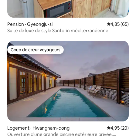
Pension · Gyeongju-si
Note moyenne
4,85 (65)
Suite de luxe de style Santorin méditerranéenne
Coup de cœur voyageurs
Coup de cœur voyageurs
Logement · Hwangnam-dong
Note moyenne
4,95 (20)
Ouverture d'une grande piscine extérieure privée,