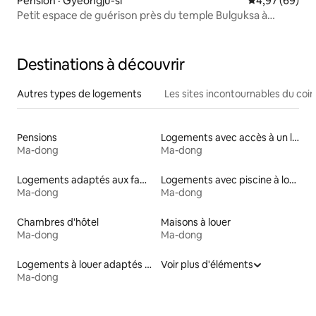
Pension · Gyeongju-si
Note moyenne
4,97 (69)
Petit espace de guérison près du temple Bulguksa à
Gyeongju (Hwangtobang) - 2-dong
Destinations à découvrir
Autres types de logements
Les sites incontournables du coin
Pensions
Logements avec accès à un lac
Ma-dong
Ma-dong
Logements adaptés aux familles à louer
Logements avec piscine à louer
Ma-dong
Ma-dong
Chambres d'hôtel
Maisons à louer
Ma-dong
Ma-dong
Logements à louer adaptés aux animaux
Voir plus d'éléments
Ma-dong