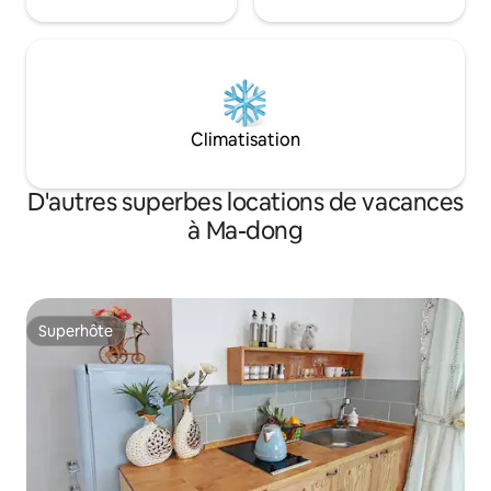
chambre si on est
est à des fins commer
mineurs ne peuven
un tuteur (adulte). * Une grand
quantité de boisso
pas autorisée.
Climatisation
D'autres superbes locations de vacances
à Ma-dong
Superhôte
Superhôte