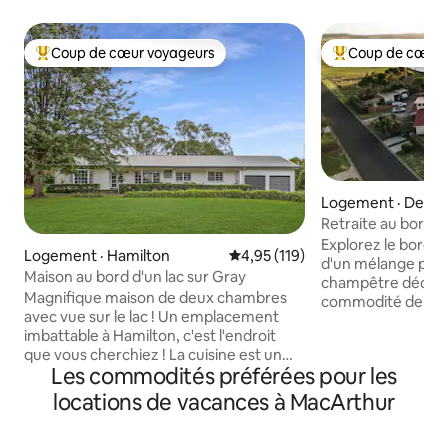
Coup de cœur voyageurs
Coup de cœur 
Coup de cœur voyageurs parmi les plus aimés
Coup de cœur voy
Logement · Denni
Retraite au bord de 
Warrnambool
Explorez le bord de
Logement · Hamilton
Note moyenne de 4,95 sur 5, 1
4,95 (119)
d'un mélange parfa
Maison au bord d'un lac sur Gray
champêtre décont
Magnifique maison de deux chambres
commodité de la v
avec vue sur le lac ! Un emplacement
tranquille offre t
imbattable à Hamilton, c'est l'endroit
besoin pour un séj
que vous cherchiez ! La cuisine est un
privé à la rivière,
Les commodités préférées pour les
rêve, avec des appareils modernes. Un
l'eau et un accès f
coin repas, où vous pourrez profiter de
plein air. Reposez
locations de vacances à MacArthur
vos repas avec vue. Les 2 chambres
gommiers qui tiren
queen size sont spacieuses et
des couchers de so