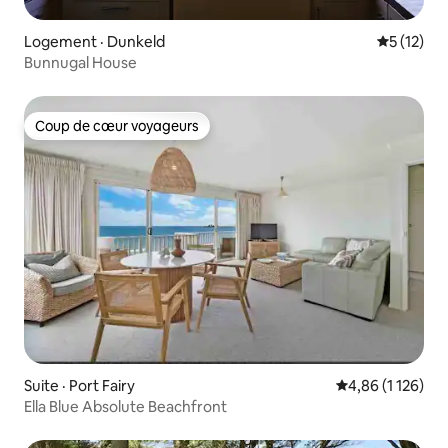
Logement · Dunkeld
Note moye
5 (12)
Bunnugal House
Coup de cœur voyageurs
Coup de cœur voyageurs
Suite · Port Fairy
Note moyenne de
4,86 (1 126)
Ella Blue Absolute Beachfront