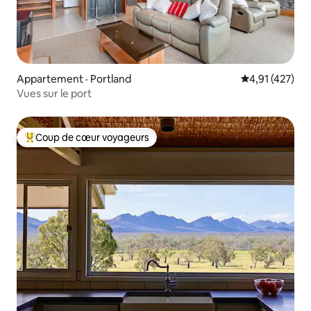
Appartement · Portland
Note moyenne 
4,91 (427)
Vues sur le port
Coup de cœur voyageurs
Coup de cœur voyageurs parmi les plus aimés