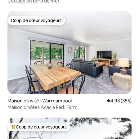
Cottage en bord de mer
Coup de cœur voyageurs
Coup de cœur voyageurs
Maison d'invité · Warrnambool
Note moyenne 
4,93 (385)
Maison d'hôtes Acacia Park Farm.
Coup de cœur voyageurs
Coup de cœur voyageurs parmi les plus aimés