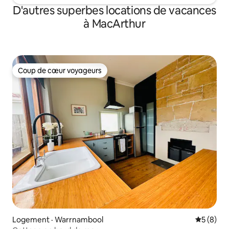
D'autres superbes locations de vacances
à MacArthur
Coup de cœur voyageurs
Coup de cœur voyageurs
Logement · Warrnambool
Note moy
5 (8)