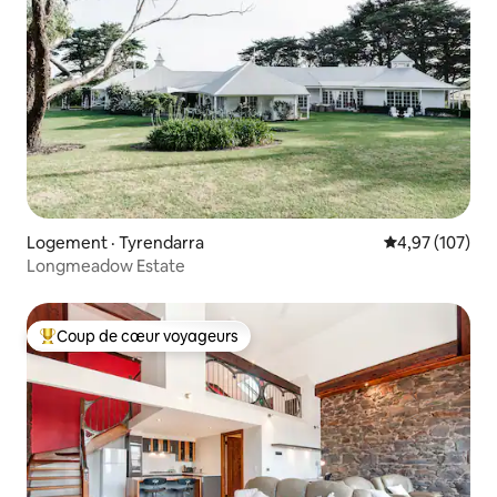
Logement · Tyrendarra
Note moyenne 
4,97 (107)
Longmeadow Estate
Coup de cœur voyageurs
Coup de cœur voyageurs parmi les plus aimés