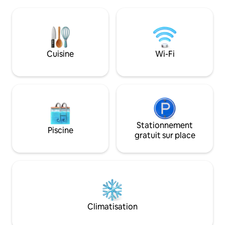
confortables, toutes deux avec leurs
en sirotant votre rouge. Avec 
propres salles de bains. Idéalement situé
locales et Port Fairy 
sur Gray Street, la rue principale de
Retreat est le cam
Hamilton, vous serez à proximité du lac,
les voyages avent
d'un hôpital, d'une aire de jeux, de pubs,
de restaurants, de cafés et à seulement
Cuisine
Wi-Fi
2 minutes en voiture du quartier des
affaires.
Stationnement
Piscine
gratuit sur place
Climatisation