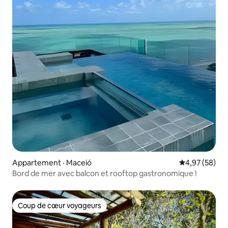
Appartement · Maceió
Note moyenne
4,97 (58)
Bord de mer avec balcon et rooftop gastronomique !
Coup de cœur voyageurs
Coup de cœur voyageurs