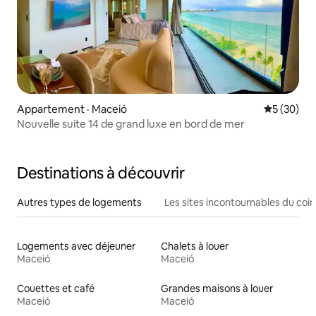
Appartement · Maceió
Note moye
5 (30)
Nouvelle suite 14 de grand luxe en bord de mer
Destinations à découvrir
Autres types de logements
Les sites incontournables du coin
Logements avec déjeuner
Chalets à louer
Maceió
Maceió
Couettes et café
Grandes maisons à louer
Maceió
Maceió