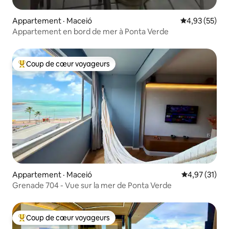
Appartement · Maceió
Note moyenne
4,93 (55)
Appartement en bord de mer à Ponta Verde
Coup de cœur voyageurs
Coup de cœur voyageurs parmi les plus aimés
Appartement · Maceió
Note moyenne
4,97 (31)
Grenade 704 - Vue sur la mer de Ponta Verde
Coup de cœur voyageurs
Coup de cœur voyageurs parmi les plus aimés