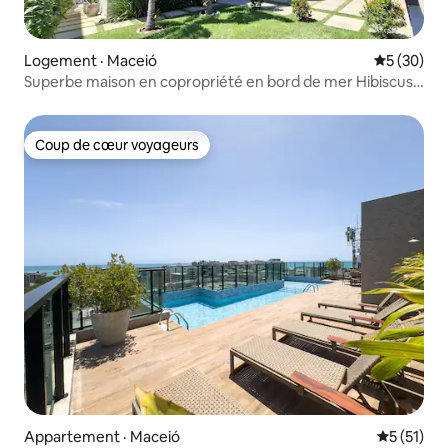
Logement · Maceió
Note moye
5 (30)
Superbe maison en copropriété en bord de mer Hibiscus
Maceió
Coup de cœur voyageurs
Coup de cœur voyageurs
Appartement · Maceió
Note moye
5 (51)