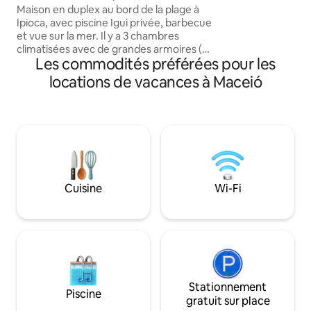
piscine privée
Maison en duplex au bord de la plage à
votre petit déjeun
Ipioca, avec piscine Igui privée, barbecue
et en profitant d
et vue sur la mer. Il y a 3 chambres
décoré et équipé.
climatisées avec de grandes armoires (1
des serviettes, u
Les commodités préférées pour les
suite), 3 salles de bain, un salon, un
fer à repasser et 
balcon et un espace bureau à domicile.
repasser.
locations de vacances à Maceió
Décoration acclamée avec des pièces
signées, un mobilier de qualité et
beaucoup de confort. Cuisine
entièrement équipée avec tous les
ustensiles, y compris un AirFryer.
Téléviseur intelligent, Wi-Fi rapide et
garage couvert pour 1 voiture. Plage
paradisiaque et tranquille, avec des
Cuisine
Wi-Fi
piscines naturelles accessibles à pied ou
en bateau. Venez!
Stationnement
Piscine
gratuit sur place