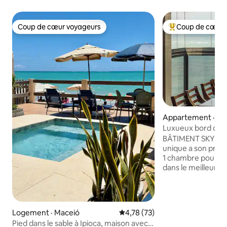
Coup de cœur voyageurs
Coup de cœur 
Coup de cœur voyageurs
Coup de cœur voy
Appartement · Ma
Luxueux bord de 
complet !
BÂTIMENT SKY CON
unique a son prop
1 chambre pour ju
dans le meilleur 
Jatiúca. Immeubl
moderne, loisirs 
servir nos clients. Appartement super
équipé et complet
Logement · Maceió
Note moyenne de 4,78 sur 5, 
4,78 (73)
visiteurs ont beso
Pied dans le sable à Ipioca, maison avec
parfait. Nouvellement lancé, prenez