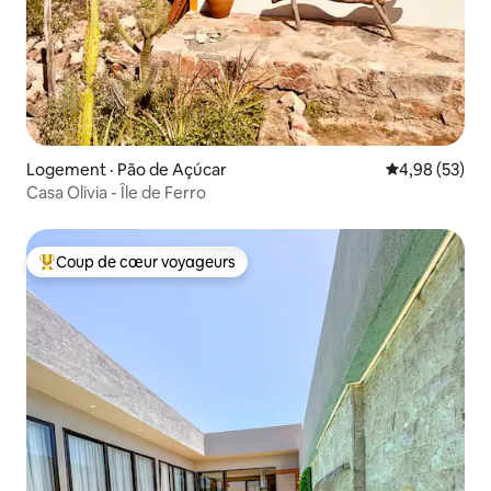
Logement · Pão de Açúcar
Note moyenne
4,98 (53)
Casa Olivia - Île de Ferro
Coup de cœur voyageurs
Coup de cœur voyageurs parmi les plus aimés