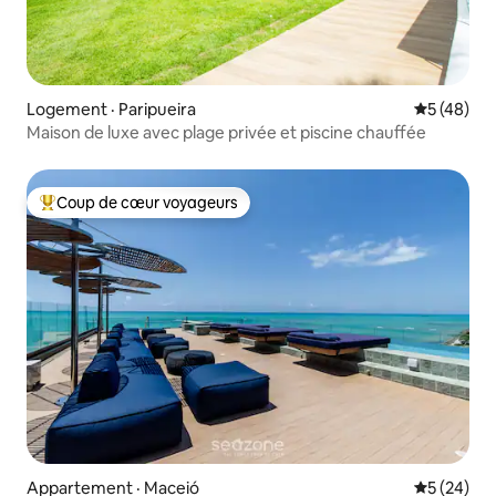
Logement · Paripueira
Note moye
5 (48)
Maison de luxe avec plage privée et piscine chauffée
Coup de cœur voyageurs
Coup de cœur voyageurs parmi les plus aimés
Appartement · Maceió
Note moye
5 (24)