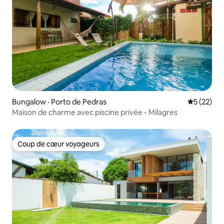
Bungalow · Porto de Pedras
Note moye
5 (22)
Maison de charme avec piscine privée - Milagres
Coup de cœur voyageurs
Coup de cœur voyageurs