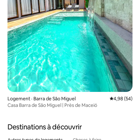
Logement · Barra de São Miguel
Note moyenne
4,98 (54)
Casa Barra de São Miguel | Près de Maceió
Destinations à découvrir
Autres types de logements
Choses à faire