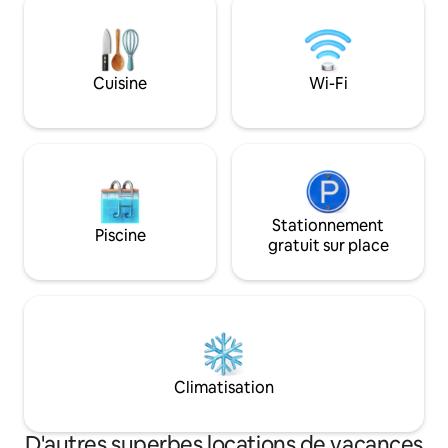
connexion Wi-Fi rapide, la climatisation
paradis de Praia d
et un barbecue complètent votre séjour
des moments inoub
à Rota dos Milagres. ▶️ Nouvelle
nature ! Nous so
annonce, maintenant gérée
marchés, des rest
Cuisine
Wi-Fi
directement par le propriétaire.
beautés naturelles
Maragogi !
Stationnement
Piscine
gratuit sur place
Climatisation
D'autres superbes locations de vacances