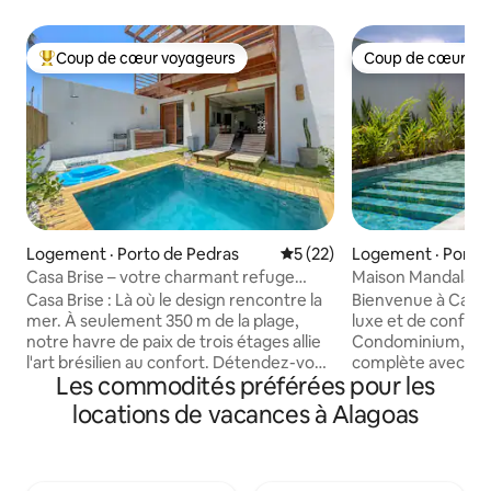
Coup de cœur voyageurs
Coup de cœur vo
Coup de cœur voyageurs parmi les plus aimés
Coup de cœur vo
Logement · Porto de Pedras
Note moyenne de 5 sur 5, 
5 (22)
Logement · Porto 
Casa Brise – votre charmant refuge
Maison Mandala à 
tropical
Casa Brise : Là où le design rencontre la
Bienvenue à Casa 
mer. À seulement 350 m de la plage,
luxe et de confort
notre havre de paix de trois étages allie
Condominium, ave
l'art brésilien au confort. Détendez-vous
complète avec pisc
Les commodités préférées pour les
dans l'une des deux suites (dont une
de jeux et sécurité 24h/24
avec baignoire), dans la piscine à remous
les familles ou les
locations de vacances à Alagoas
ou sur le toit, qui offre une vue
peut accueillir jus
imprenable. Sentez-vous comme chez
suites. Avec pisci
vous grâce à l'accueil chaleureux de Tati
gastronomique, ba
et au nettoyage tous les deux jours. Une
encore, tous à qu