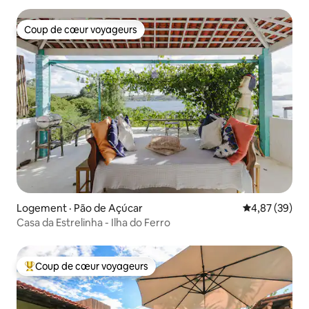
Coup de cœur voyageurs
Coup de cœur voyageurs
Logement · Pão de Açúcar
Note moyenne
4,87 (39)
Casa da Estrelinha - Ilha do Ferro
Coup de cœur voyageurs
Coup de cœur voyageurs parmi les plus aimés