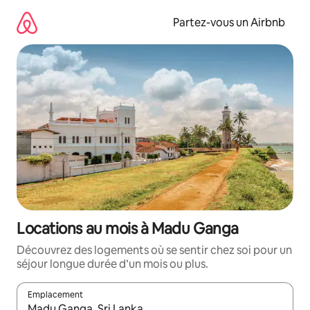
Aller
directement
Partez-vous un Airbnb
au
contenu
Locations au mois à Madu Ganga
Découvrez des logements où se sentir chez soi pour un
séjour longue durée d’un mois ou plus.
Emplacement
Quand les résultats sont affichés, parcourez-les en utilisant les 