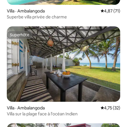
Villa · Ambalangoda
Note moyenne
4,87 (71)
Superbe villa privée de charme
Superhôte
Superhôte
Villa · Ambalangoda
Note moyenne
4,75 (32)
Villa sur la plage face à l'océan Indien