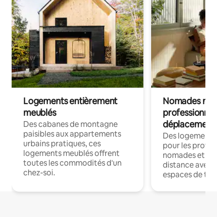
Logements entièrement
Nomades num
meublés
professionnel
déplacement
Des cabanes de montagne
paisibles aux appartements
Des logements
urbains pratiques, ces
pour les profes
logements meublés offrent
nomades et trav
toutes les commodités d'un
distance avec le
chez-soi.
espaces de trav