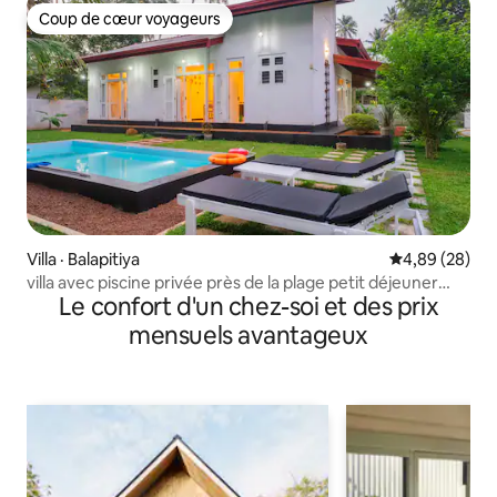
Coup de cœur voyageurs
Coup de cœur voyageurs
Villa · Balapitiya
Note moyenne
4,89 (28)
villa avec piscine privée près de la plage petit déjeuner
Le confort d'un chez-soi et des prix
gratuit
mensuels avantageux