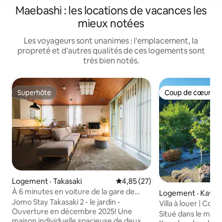
Maebashi : les locations de vacances les
mieux notées
Les voyageurs sont unanimes : l'emplacement, la
propreté et d'autres qualités de ces logements sont
très bien notés.
Superhôte
Coup de cœur vo
Superhôte
Coup de cœur vo
Logement · Takasaki
Note moyenne de 4,85 sur 5, 
4,85 (27)
À 6 minutes en voiture de la gare de
Logement · Kawa
Takasaki | 3 étages, 4 chambres à
Jomo Stay Takasaki 2 - le jardin -
Villa à louer | Con
coucher | Maison individuelle au style
Ouverture en décembre 2025! Une
6 personnes | Ciel
Situé dans le magn
rétro moderne | Voyage d'agrément aux
maison individuelle spacieuse de deux