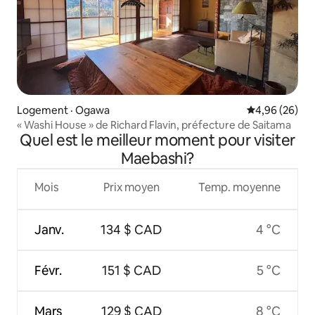
Logement · Ogawa
Note moyenne
4,96 (26)
« Washi House » de Richard Flavin, préfecture de Saitama
Quel est le meilleur moment pour visiter
Maebashi?
Mois
Prix moyen
Temp. moyenne
Janv.
134 $ CAD
4 °C
Févr.
151 $ CAD
5 °C
Mars
129 $ CAD
8 °C