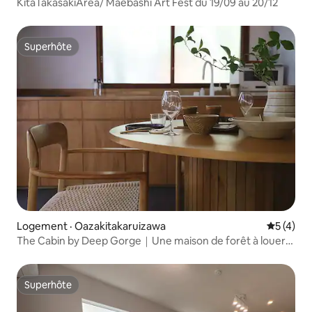
KitaTakasakiArea/ Maebashi Art Fest du 19/09 au 20/12
Superhôte
Superhôte
Logement · Oazakitakaruizawa
Note moy
5 (4)
The Cabin by Deep Gorge｜Une maison de forêt à louer
où vous pourrez profiter d'un feu de camp et de la poterie
Superhôte
Superhôte