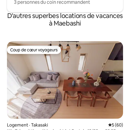
3 personnes du coin recommandent
D'autres superbes locations de vacances
à Maebashi
Coup de cœur voyageurs
Coup de cœur voyageurs
Logement · Takasaki
Note moye
5 (60)