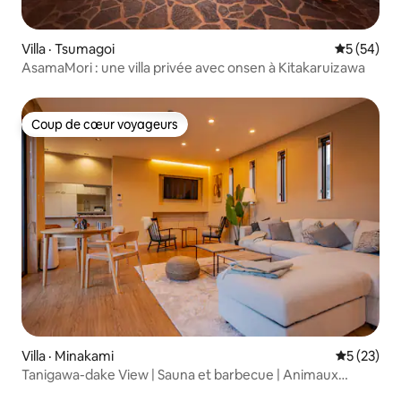
Villa · Tsumagoi
Note moye
5 (54)
AsamaMori : une villa privée avec onsen à Kitakaruizawa
Coup de cœur voyageurs
Coup de cœur voyageurs
Villa · Minakami
Note moye
5 (23)
Tanigawa-dake View | Sauna et barbecue | Animaux
acceptés | À 5 minutes en voiture de l'échangeur de