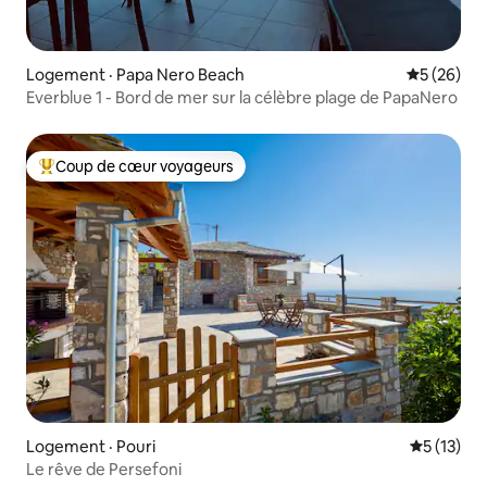
Logement · Papa Nero Beach
Note moye
5 (26)
Everblue 1 - Bord de mer sur la célèbre plage de PapaNero
Coup de cœur voyageurs
Coup de cœur voyageurs parmi les plus aimés
Logement · Pouri
Note moye
5 (13)
Le rêve de Persefoni