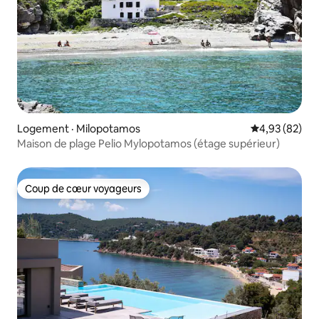
Logement · Milopotamos
Note moyenne
4,93 (82)
Maison de plage Pelio Mylopotamos (étage supérieur)
Coup de cœur voyageurs
Coup de cœur voyageurs