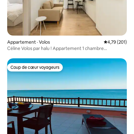
Appartement · Volos
Note moyenne 
4,79 (201)
Céline Volos par halu ! Appartement 1 chambre
confortable au centre
Coup de cœur voyageurs
Coup de cœur voyageurs