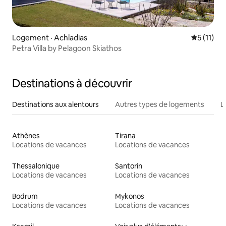
Logement · Achladias
Note moye
5 (11)
Petra Villa by Pelagoon Skiathos
Destinations à découvrir
Destinations aux alentours
Autres types de logements
L
Athènes
Tirana
Locations de vacances
Locations de vacances
Thessalonique
Santorin
Locations de vacances
Locations de vacances
Bodrum
Mykonos
Locations de vacances
Locations de vacances