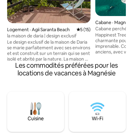
Cabane · Magnesi
Cabane perchée m
Logement · Agii Saranta Beach
Note moyenne de 5 sur 5, 
5 (15)
mer avec vue imp
Happinest Treeho
la maison de daria | design exclusif
charmante pour d
Le design exclusif de la maison de Daria
imprenable. Constr
se marie parfaitement avec ses environs
anciens, avec vue 
et est construit sur un terrain qui se sent
dormirez au son de
isolé et abrité par la nature. La maison de
et des hiboux qui 
Les commodités préférées pour les
85 m2 dispose d'une grande véranda
avec une vision d'e
avec une vue imprenable sur la mer et
locations de vacances à Magnésie
promenez-vous da
une cour arrière confortable et
méditerranéen ma
ombragée. Les grandes fenêtres
directement dans la m
donnent l'impression de «toucher» le
escapade unique et
bleu marin éternel de la plupart des
à Pelion non déco
zones de la maison. La maison est
village de Milina, su
construite de manière professionnelle
re Happinest Tree
et magnifique, meublée et équipée. À
le nom soit votre g
seulement 3 minutes à pied de
Cuisine
Wi-Fi
l'incroyable plage d'Agii Saranta.