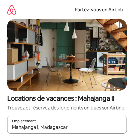
Aller
directement
Partez-vous un Airbnb
au
contenu
Locations de vacances : Mahajanga II
Trouvez et réservez des logements uniques sur Airbnb.
Emplacement
Quand les résultats sont affichés, parcourez-les en utilisant les 