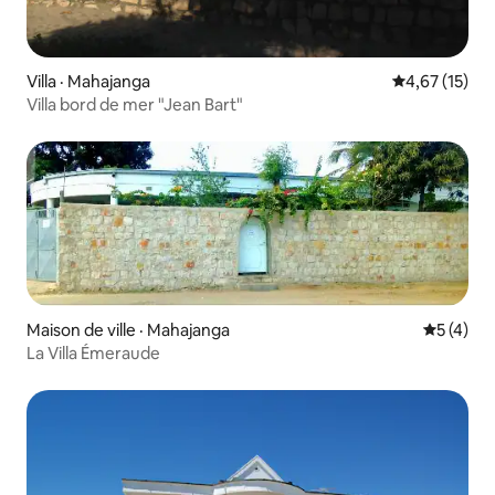
Villa · Mahajanga
Note moyenne
4,67 (15)
Villa bord de mer "Jean Bart"
Maison de ville · Mahajanga
Note moy
5 (4)
La Villa Émeraude