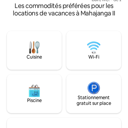
(arrêt de bus devant la propriété
Les commodités préférées pour les
supplémentaires li
desservant la ville ).
deuxième salle de
locations de vacances à Mahajanga II
indépendants. - d'
canal+ wifi. - d'une cuisine américaine
entièrement équip
vue mer. L'intégra
climatisé. Gardien
pour un séjour en 
en solo. Confort, t
facile aux commod
Cuisine
Wi-Fi
Stationnement
Piscine
gratuit sur place