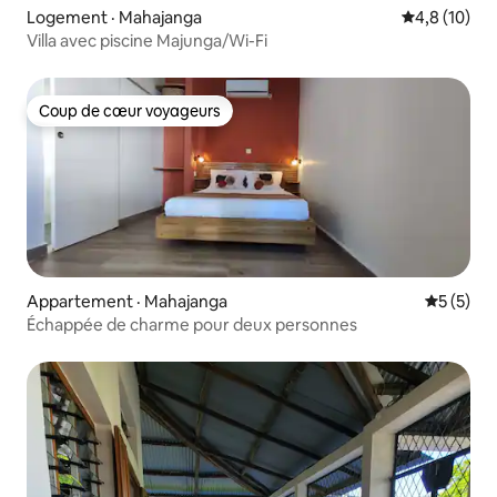
Logement · Mahajanga
Note moyenn
4,8 (10)
Villa avec piscine Majunga/Wi-Fi
Coup de cœur voyageurs
Coup de cœur voyageurs
Appartement · Mahajanga
Note moy
5 (5)
Échappée de charme pour deux personnes