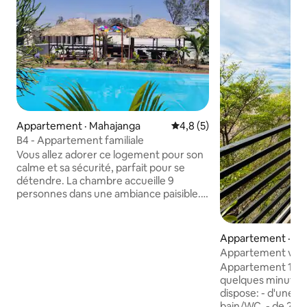
Appartement · Mahajanga
Note moyenne de 4,8 sur 5,
4,8 (5)
B4 - Appartement familiale
Vous allez adorer ce logement pour son
calme et sa sécurité, parfait pour se
détendre. La chambre accueille 9
personnes dans une ambiance paisible.
Profitez d’une grande piscine bien
entretenue avec plusieurs niveaux, d’un
barbecue pour des moments
Appartement · Ma
conviviaux, et d’un chalet où vous
Appartement vue 
pouvez manger à l’extérieur en toute
Appartement 150m2
tranquillité. Un lieu pour se reposer et
quelques minutes d
passer un séjour agréable, loin du bruit .
dispose: - d'une su
Avec une accessibilité de transport
bain/WC. - de 2 c