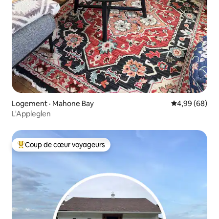
Logement · Mahone Bay
Note moyenne
4,99 (68)
L'Appleglen
Coup de cœur voyageurs
Coup de cœur voyageurs parmi les plus aimés