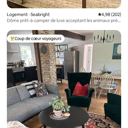
Logement · Seabright
Note moyenne 
4,98 (202)
Dôme prêt-à-camper de luxe acceptant les animaux près
de Peggy's Cove!
Coup de cœur voyageurs
Coup de cœur voyageurs parmi les plus aimés