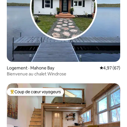
Logement · Mahone Bay
Note moyenne
4,97 (67)
Bienvenue au chalet Windrose
Coup de cœur voyageurs
Coup de cœur voyageurs parmi les plus aimés