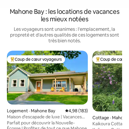
Mahone Bay : les locations de vacances
les mieux notées
Les voyageurs sont unanimes : l'emplacement, la
propreté et d'autres qualités de ces logements sont
très bien notés.
Coup de cœur voyageurs
Coup de cœur 
Coup de cœur voyageurs parmi les plus aimés
Coup de cœur voy
Logement · Mahone Bay
Note moyenne de 4,98 sur 5, 1
4,98 (183)
Maison d'escapade de luxe | Vacances
Cottage · Mahone
confortables à Mahone Bay
Parfait pour découvrir la Nouvelle-
Kaikoura Cottage
Écosse ! Profitez de tout ce que Mahone