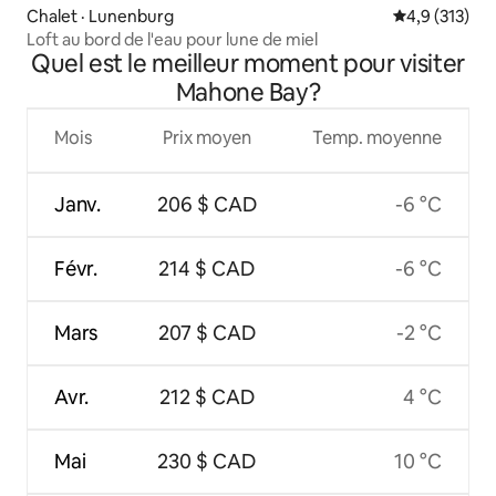
Chalet · Lunenburg
Note moyenne
4,9 (313)
Loft au bord de l'eau pour lune de miel
Quel est le meilleur moment pour visiter
Mahone Bay?
Mois
Prix moyen
Temp. moyenne
Janv.
206 $ CAD
-6 °C
Févr.
214 $ CAD
-6 °C
Mars
207 $ CAD
-2 °C
Avr.
212 $ CAD
4 °C
Mai
230 $ CAD
10 °C