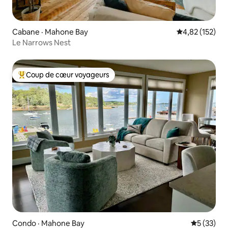
Cabane · Mahone Bay
Note moyenne 
4,82 (152)
Le Narrows Nest
Coup de cœur voyageurs
Coup de cœur voyageurs parmi les plus aimés
Condo · Mahone Bay
Note moye
5 (33)