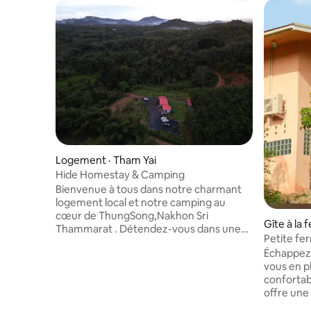
Logement · Tham Yai
Hide Homestay & Camping
Bienvenue à tous dans notre charmant
logement local et notre camping au
cœur de ThungSong,Nakhon Sri
Gîte à la 
Thammarat . Détendez-vous dans une
Petite fe
culture authentique du Sud tout en
Échappez 
profitant de notre confort 3 chambres
vous en p
dans la maison confortable près de la
confortab
cascade. Que vous soyez un voyageur
offre une
en solo à la recherche d'une expérience
paisible,
authentique ou une famille à la