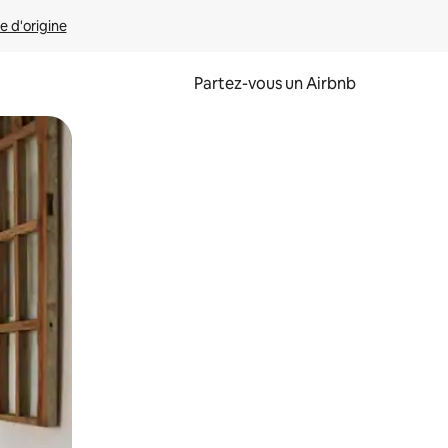
e d'origine
Partez-vous un Airbnb
et en les faisant glisser.