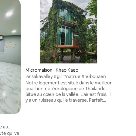
Cabane ·
Coup
Coup de
Le parad
​Ouvert!
Maison ch
déjeuner,
naturelle ​OUVERT! Paradis du logemen
🏠☀️ Séj
le déjeun
stationn
qualité-pr
📞 Réserv
Micromaison · Khao Kaeo
makkiang
#Séjour
lansakavalley #gill #natrue #nubduaen
Notre logement est situé dans le meilleur
quartier météorologique de Thaïlande.
Situé au cœur de la vallée. L'air est frais. Il
res
y a un ruisseau qui le traverse. Parfait
pour se détendre. L'eau n'est pas
profonde. Convient aux enfants et aux
familles. La propriété est magnifique
pour toutes les vacances en famille.
e au
Nous offrons une variété de nourriture
ute qui va
pour le confort et l'intimité lorsque vous