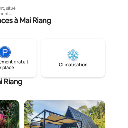
séjournez chez nous.
t, situé
ement
ces à Mai Riang
alme vous
oiseaux.
e grande
ement un
eux autres
ublée .
cès à tout
ement gratuit
Climatisation
r place
i Riang