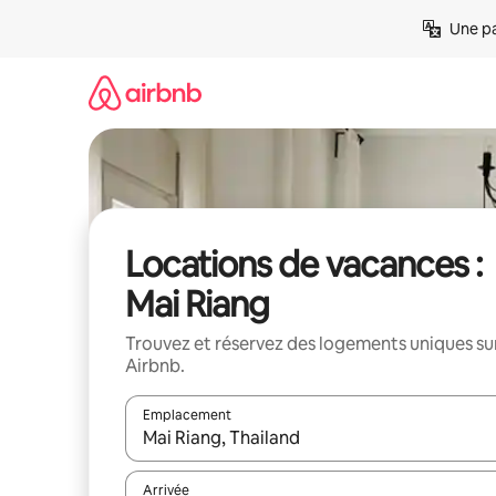
Aller
Une pa
directement
au
contenu
Locations de vacances :
Mai Riang
Trouvez et réservez des logements uniques su
Airbnb.
Emplacement
Quand les résultats sont affichés, parcourez-les en 
Arrivée