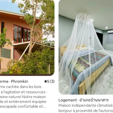
ferme · Phromkiri
Note moyenne de 5 sur 5, 3 commentai
5 (3)
rme cachée dans les bois
à l'agitation et ressourcez-
leine nature! Notre maison
Logement · อำเภอบ้านนาสาร
le et entièrement équipée
Maison indépendante climatisé
 escapade confortable et
milieu verger
bonjour à proximité de l’autoro
 entourée de vues imprenables