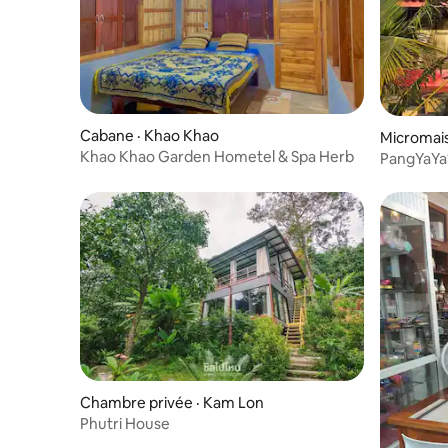
Cabane · Khao Khao
Micromais
Khao Khao Garden Hometel & Spa Herb
PangYaYa
Chambre privée · Kam Lon
Phutri House