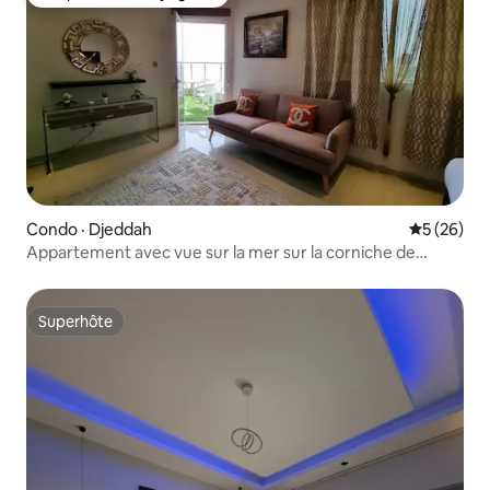
Coup de cœur voyageurs
Condo · Djeddah
Note moye
5 (26)
Appartement avec vue sur la mer sur la corniche de
Jeddah et la Formule
Superhôte
Superhôte