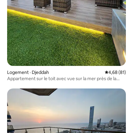
Logement · Djeddah
Note moyenne
4,68 (81)
Appartement sur le toit avec vue sur la mer près de la
plage publique/marina de la mer Rouge