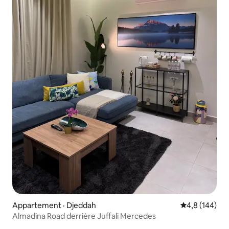
Appartement · Djeddah
Note moyenne
4,8 (144)
Almadina Road derrière Juffali Mercedes