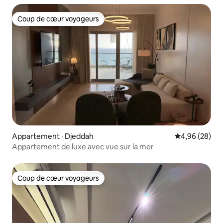
Coup de cœur voyageurs
Coup de cœur voyageurs
Appartement · Djeddah
Note moyenne
4,96 (28)
Appartement de luxe avec vue sur la mer
Coup de cœur voyageurs
Coup de cœur voyageurs