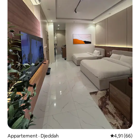
Appartement · Djeddah
Note moyenne
4,91 (66)