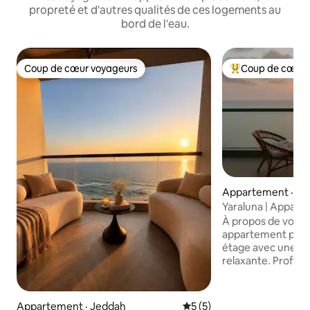
propreté et d'autres qualités de ces logements au
bord de l'eau.
Coup de cœur voyageurs
Coup de cœur 
Coup de cœur voyageurs
Coup de cœur voy
Appartement · Dj
Yaraluna | Appart
mer Rouge au 25e
À propos de votre s
appartement prop
étage avec une a
relaxante. Profit
de la lumière natu
simple conçu pour le con
l'appartement Le logement comprend
Appartement · Jeddah
Note moyenne de 5 sur 5,
5 (5)