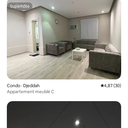
Superhôte
Superhôte
Condo · Djeddah
Note moyenne
4,87 (30)
Appartement meublé C