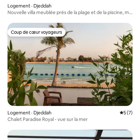
Logement · Djeddah
Nouvelle villa meublée près de la plage et de la piscine, ma
carte avec photos
Coup de cœur voyageurs
Coup de cœur voyageurs
Logement · Djeddah
Note moy
5 (7)
Chalet Paradise Royal - vue sur la mer