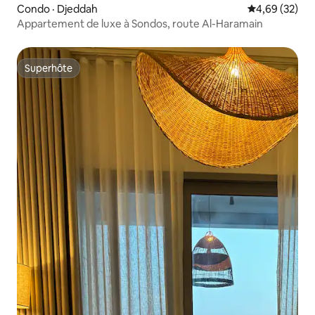
Condo · Djeddah
Note moyenne
4,69 (32)
Appartement de luxe à Sondos, route Al-Haramain
Superhôte
Superhôte