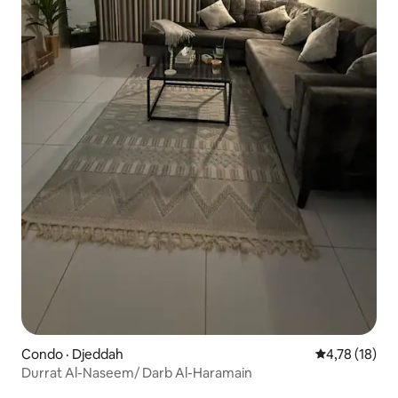
Condo · Djeddah
Note moyenne
4,78 (18)
Durrat Al-Naseem/ Darb Al-Haramain