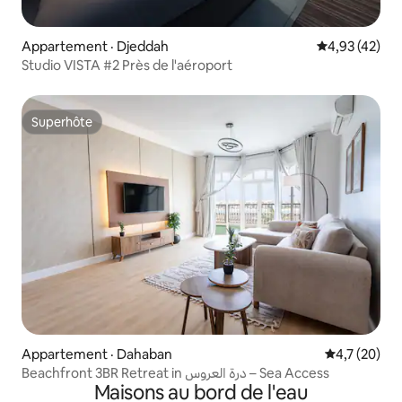
Appartement · Djeddah
Note moyenne
4,93 (42)
Studio VISTA #2 Près de l'aéroport
Superhôte
Superhôte
Appartement · Dahaban
Note moyenn
4,7 (20)
Beachfront 3BR Retreat in درة العروس – Sea Access
Maisons au bord de l'eau