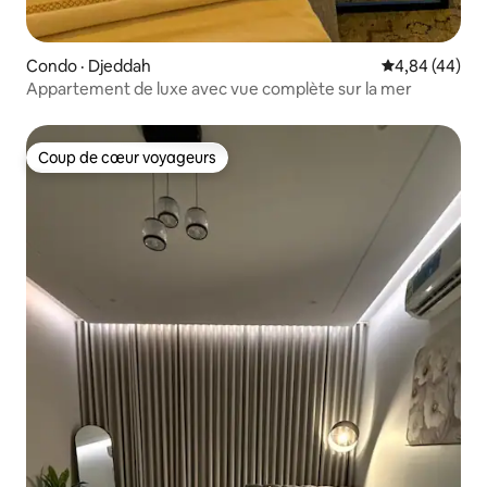
Condo · Djeddah
Note moyenne
4,84 (44)
Appartement de luxe avec vue complète sur la mer
Coup de cœur voyageurs
Coup de cœur voyageurs