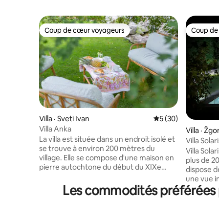
Coup de cœur voyageurs
Coup de
Coup de cœur voyageurs
Coup de
Villa · Sveti Ivan
Note moyenne de 5
5 (30)
Villa Anka
Villa · Žg
La villa est située dans un endroit isolé et
Villa Sola
se trouve à environ 200 mètres du
IR savna
Villa Sola
village. Elle se compose d'une maison en
plus de 2
pierre autochtone du début du XIXe
dispose d
siècle et d'une nouvelle partie, dominée
une vue i
par de grandes surfaces vitrées qui
Les commodités préférées 
jardin mé
relient l'intérieur de la maison à
maison de
l'extérieur. Dans la partie ancienne de la
détendre 
maison se trouve une chambre à
(températ