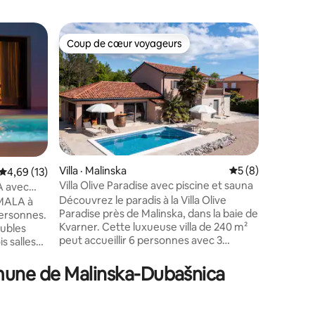
Logement
Coup de cœur voyageurs
Coup
Coup de cœur voyageurs
Coup de
Villa de l
La villa 
nouvelle
seulemen
Malinska.
style mo
aménagem
de lumièr
confortab
Villa · Malinska
Note moyenne de 
5 (8)
Note moyenne de 4,69 sur 5, 13 commentaires
4,69 (13)
votre fam
Villa Olive Paradise avec piscine et sauna
A avec
res
sur trois
Découvrez le paradis à la Villa Olive
dispose d
MALA à
Paradise près de Malinska, dans la baie de
débordem
personnes.
Kvarner. Cette luxueuse villa de 240 m²
stationne
oubles
peut accueillir 6 personnes avec 3
vos vacan
is salles
chambres, 3 salles de bains, un sauna,
Rivabel!
 à manger
une salle à manger, une cuisine
 avec
mune de Malinska-Dubašnica
entièrement équipée et une terrasse
ns le
avec vue sur la mer. Profitez d'une
es
cuisine d'été, d'un barbecue et d'un coin
ation,