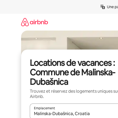
Aller
Une pa
directement
au
contenu
Locations de vacances :
Commune de Malinska-
Dubašnica
Trouvez et réservez des logements uniques su
Airbnb.
Emplacement
Quand les résultats sont affichés, parcourez-les en 