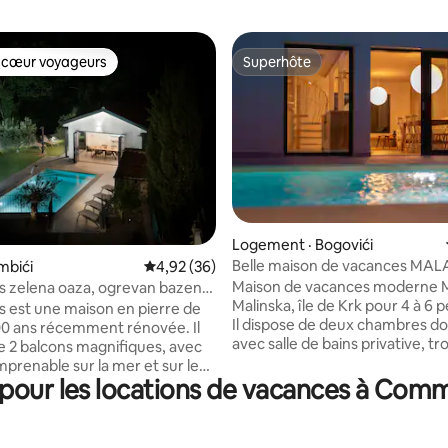
 cœur voyageurs
Superhôte
 cœur voyageurs
Superhôte
 sur 5, 30 commentaires
Logement · Bogovići
Belle maison de vacances MAL
ombići
Note moyenne de 4,92 sur 5, 36 commentai
4,92 (36)
piscine chauffée
Maison de vacances moderne 
ris zelena oaza, ogrevan bazen,
Malinska, île de Krk pour 4 à 6 
ris est une maison en pierre de
Il dispose de deux chambres d
00 ans récemment rénovée. Il
avec salle de bains privative, tro
e 2 balcons magnifiques, avec
de bain, une cuisine avec salle
mprenable sur la mer et sur le
et salon et un espace extérieur
pour les locations de vacances à Com
diterranéen privé. Dans la
piscine chauffée. Un canapé da
 jardin, vous pourrez vous
salon dispose de deux couchag
dans un sauna infrarouge privé
supplémentaires. WIFI, climatis
ure maximale de 75 °C),