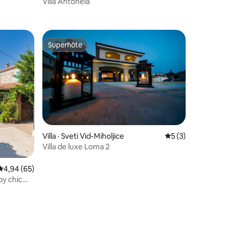
Villa Antonela
res
Superhôte
les plus aimés
Superhôte
res
Villa · Sveti Vid-Miholjice
Note moyenne de 
5 (3)
Villa de luxe Loma 2
Note moyenne de 4,94 sur 5, 65 commentaires
4,94 (65)
by chic