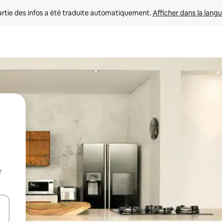
rtie des infos a été traduite automatiquement. 
Afficher dans la langu
r
utilisant les flèches vers le haut et vers le bas, ou en appuyant dessus 