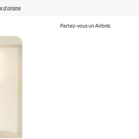
e d'origine
Partez-vous un Airbnb
et en les faisant glisser.