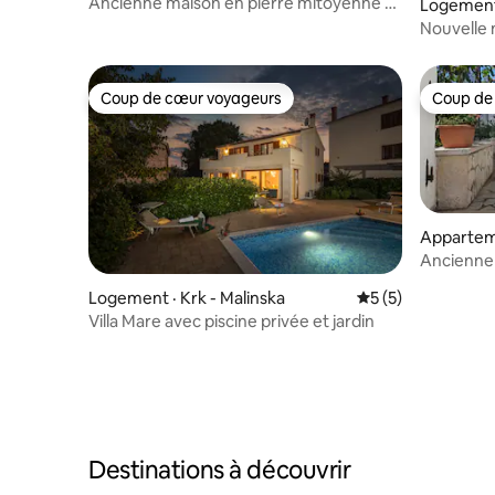
oljice
Ancienne maison en pierre mitoyenne +
Logement 
piscine de massage
Nouvelle maison sur K
vue sur l
Coup de cœur voyageurs
Coup de
Coup de cœur voyageurs
Coup de
Apparteme
Ancienne 
Wi-Fi rapi
Logement · Krk - Malinska
Note moyenne de 
5 (5)
Villa Mare avec piscine privée et jardin
Destinations à découvrir