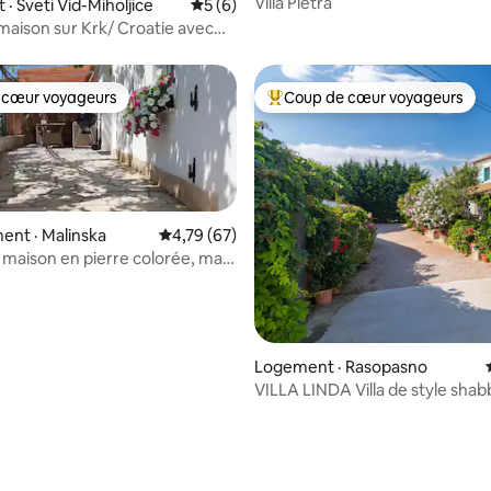
Villa Pietra
· Sveti Vid-Miholjice
Note moyenne de 5 sur 5, 6 commentai
5 (6)
rk/ Croatie avec
a mer
 cœur voyageurs
Coup de cœur voyageurs
 cœur voyageurs
Coup de cœur voyageurs parmi 
nt · Malinska
Note moyenne de 4,79 sur 5, 67 commentai
4,79 (67)
maison en pierre colorée, mais
de pour le travail
5 sur 5, 5 commentaires
Logement · Rasopasno
VILLA LINDA Villa de style shab
avec piscine sur l'île de Krk