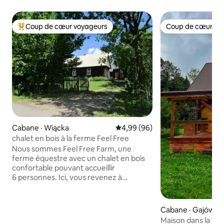
Coup de cœur voyageurs
Coup de cœur vo
Coup de cœur voyageurs parmi les plus aimés
Coup de cœur vo
Cabane · Wiącka
Note moyenne de 4,99 sur 5, 
4,99 (96)
chalet en bois à la ferme Feel Free
Nous sommes Feel Free Farm, une
ferme équestre avec un chalet en bois
confortable pouvant accueillir
6 personnes. Ici, vous revenez à
l'essentiel. Vous vous rapprochez de la
nature et vous pouvez profiter de la vie
à la ferme. Vous pouvez rencontrer les
Cabane · Gajówka
chevaux, les chats et les poules. Nos
Maison dans la forê