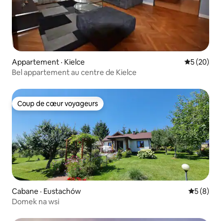
Appartement · Kielce
Note moye
5 (20)
Bel appartement au centre de Kielce
Coup de cœur voyageurs
Coup de cœur voyageurs
Cabane · Eustachów
Note moy
5 (8)
Domek na wsi