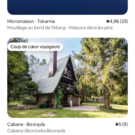
Micromaison · Tokarnia
Note moyenne
4,96 (23)
Mouillage au bord de l'étang - Maisons dans les pins
Coup de cœur voyageurs
Coup de cœur voyageurs
Cabane · Bizoręda
Note moy
5 (9)
Cabane Sikorówka Bizoręda