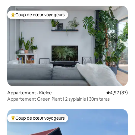
Coup de cœur voyageurs
Coup de cœur voyageurs parmi les plus aimés
Appartement · Kielce
Note moyenne
4,97 (37)
Appartement Green Plant | 2 sypialnie i 30m taras
Coup de cœur voyageurs
Coup de cœur voyageurs parmi les plus aimés