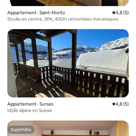
Appartement · Saint-Moritz
Note moyen
4,8 (5)
Studio en centre, SPA, 400m remontées mécaniques
Appartement · Surses
Note moyen
4,8 (5)
Idylle alpine en Suisse
Superhôte
Superhôte