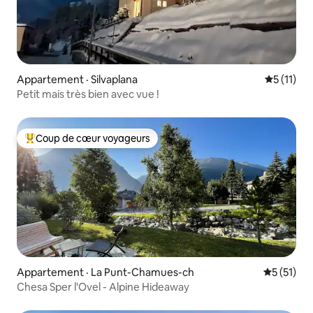
Appartement · Silvaplana
Note moye
5 (11)
Petit mais très bien avec vue !
Coup de cœur voyageurs
Coup de cœur voyageurs parmi les plus aimés
Appartement · La Punt-Chamues-ch
Note moye
5 (51)
Chesa Sper l'Ovel - Alpine Hideaway