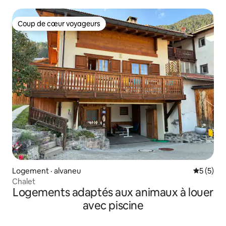
Coup de cœur voyageurs
Coup de cœur voyageurs
Logement · alvaneu
Note moy
5 (5)
Chalet
Logements adaptés aux animaux à louer
avec piscine