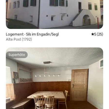
Logement · Sils im Engadin/Segl
Note moye
5 (25)
Alte Post (1792)
Superhôte
Superhôte