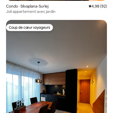
Condo · Silvaplana-Surlej
Note moyenne
4,98 (92)
Joli appartement avec jardin
Coup de cœur voyageurs
Coup de cœur voyageurs