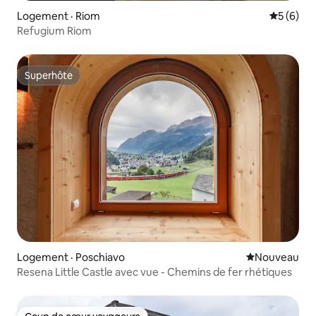
Logement · Riom
Note moy
5 (6)
Refugium Riom
Superhôte
Superhôte
Logement · Poschiavo
Nouvel hébe
Nouveau
Resena Little Castle avec vue - Chemins de fer rhétiques