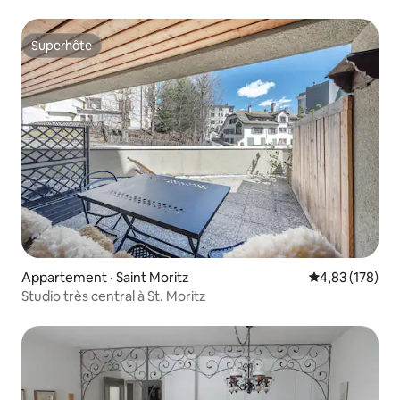
Superhôte
Superhôte
Appartement · Saint Moritz
Note moyenne 
4,83 (178)
Studio très central à St. Moritz