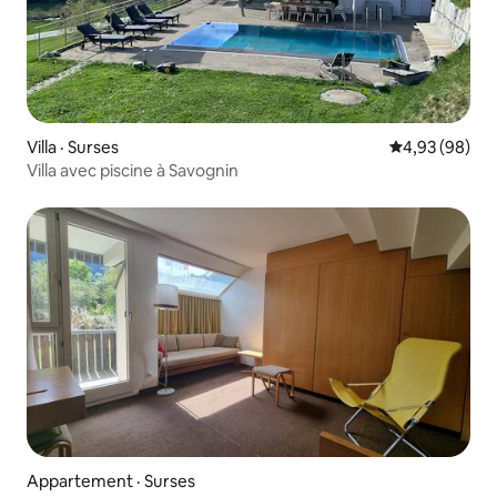
Villa · Surses
Note moyenne
4,93 (98)
Villa avec piscine à Savognin
Appartement · Surses