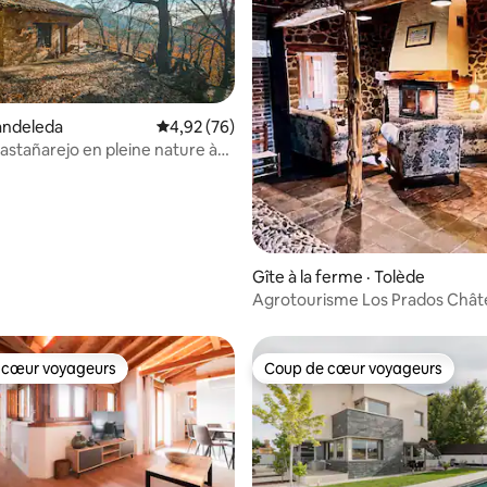
andeleda
Note moyenne de 4,92 sur 5, 76 commentai
4,92 (76)
stañarejo en pleine nature à
 sur 5, 87 commentaires
Gîte à la ferme · Tolède
Agrotourisme Los Prados Chât
Bayuela
 cœur voyageurs
Coup de cœur voyageurs
 cœur voyageurs
Coup de cœur voyageurs