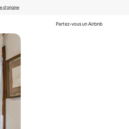
e d'origine
Partez-vous un Airbnb
et en les faisant glisser.