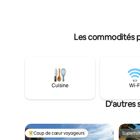
dispose d'une piscine chauffée, d'un
commerciales. La loi es
court de padel, d'un Pickleball, d'un
que chaqu
barbecue, d'un ping-pong, d'un billard.
informati
Tout usage exclusif des locataires. On y
de téléph
accède par un chemin en terre de 5,5 km
signature 
cela prend 10 à 20 min
Les commodités pr
Cuisine
Wi-F
D'autres 
Coup de cœur voyageurs
Superhô
Coup de cœur voyageurs parmi les plus aimés
Superhô