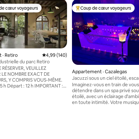
de cœur voyageurs
Coup de cœur voyageurs
cœur voyageurs parmi les plus aimés
Coup de cœur voyageurs parmi 
· Retiro
Note moyenne de 4,99 sur 5, 140 commentai
4,99 (140)
ustrielle du parc Retiro
sur 5, 132 commentaires
 RÉSERVER, VEUILLEZ
Appartement · Cazalegas
 LE NOMBRE EXACT DE
Jacuzzi sous un ciel étoilé, es
RS, Y COMPRIS VOUS-MÊME.
romantique
Imaginez-vous en train de vous
Départ : 12 h IMPORTANT :
détendre dans un spa privé sous
ONT INTERDITES. SÉANCES
étoilé, avec un éclairage d'amb
OURNAGE POUR DES FILMS,
en toute intimité. Votre musiq
ÉS, CHAÎNES YOUTUBE,
préférée avec un son Bose et 
tc. ENTIÈREMENT INTERDITS.
ambiance unique. La suite princ
REMENTS DE BASE DE
insonorisée, dispose d'une télé
NATURE QUE CE SOIT, à
65 po, d'une salle de bain privée
on de ceux à usage personnel.
confort maximal. Le salon surp
 DE TRAVAIL INTERDITES,
une télévision de 85 po et une
ts, présentations