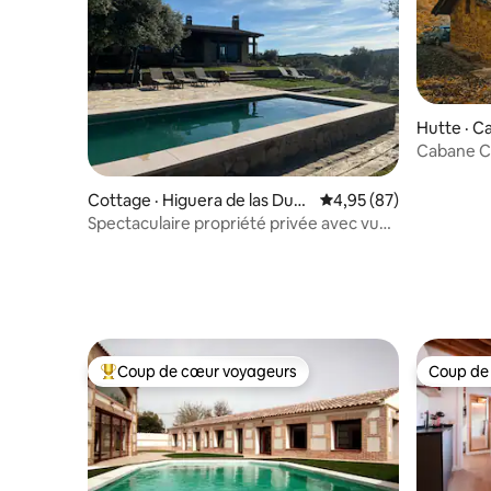
Hutte · C
Cabane Ca
Gredos
Cottage · Higuera de las Due
Note moyenne de 4,95
4,95 (87)
ñas
Spectaculaire propriété privée avec vue
sur Gredos
Coup de cœur voyageurs
Coup de
Coup de cœur voyageurs parmi les plus aimés
Coup de