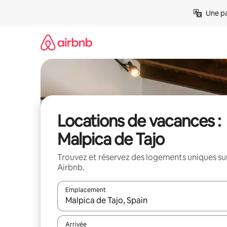
Aller
Une pa
directement
au
contenu
Locations de vacances :
Malpica de Tajo
Trouvez et réservez des logements uniques su
Airbnb.
Emplacement
Quand les résultats sont affichés, parcourez-les en 
Arrivée