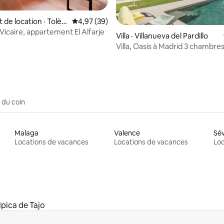
de location · Tolèd
Note moyenne de 4,97 sur 5, 39 commentai
4,97 (39)
Vicaire, appartement El Alfarje
 sur 5, 54 commentaires
Villa · Villanueva del Pardillo
Villa, Oasis à Madrid 3 chambres 
de bain + piscine luxueuse
 du coin
Malaga
Valence
Sév
Locations de vacances
Locations de vacances
Loc
pica de Tajo