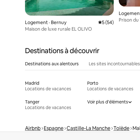
Logement 
e
Prison du 
Logement · Bernuy
Note moyenne de 5
5 (54)
Maison de luxe rurale EL OLIVO
Destinations à découvrir
Destinations aux alentours
Les sites incontournables
Madrid
Porto
Locations de vacances
Locations de vacances
Tanger
Voir plus d'éléments
Locations de vacances
Airbnb
Espagne
Castille-La Manche
Tolède
Mal