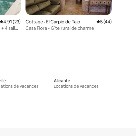
res
Note moyenne de 4,91 sur 5, 23 commentaires
4,91 (23)
Cottage · El Carpio de Tajo
Note moyenne de 5
5 (44)
+ 4 salles
Casa Flora - Gîte rural de charme
ille
Alicante
ations de vacances
Locations de vacances