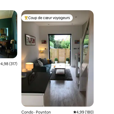
Coup de cœur voyageurs
les plus aimés
Coup de cœur voyageurs parmi les plus aimés
res
ote moyenne de 4,98 sur 5, 317 commentaires
4,98 (317)
Condo · Poynton
Note moyenne de 4,99 
4,99 (180)