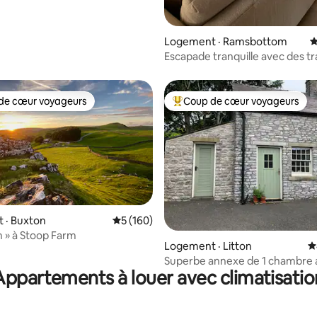
Logement · Ramsbottom
N
Escapade tranquille avec des tr
vapeur et des cerfs
de cœur voyageurs
Coup de cœur voyageurs
cœur voyageurs parmi les plus aimés
Coup de cœur voyageurs parmi 
 · Buxton
Note moyenne de 5 sur 5, 160 commentai
5 (160)
n » à Stoop Farm
sur 5, 116 commentaires
Logement · Litton
N
Superbe annexe de 1 chambre 
Appartements à louer avec climatisatio