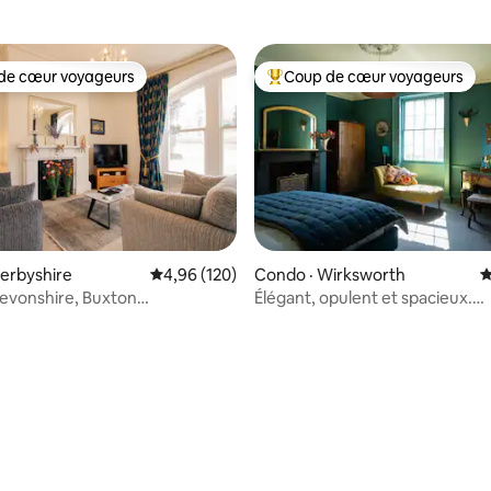
de cœur voyageurs
Coup de cœur voyageurs
cœur voyageurs parmi les plus aimés
Coup de cœur voyageurs parmi 
sur 5, 138 commentaires
erbyshire
Note moyenne de 4,96 sur 5, 120 commentai
4,96 (120)
Condo · Wirksworth
N
Devonshire, Buxton
Élégant, opulent et spacieux.
ment privé inc.
Appartement 18C. Peaks