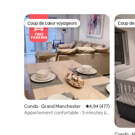
Coup de cœur voyageurs
Coup de
Coup de cœur voyageurs
Coup de
Condo · Grand Manchester
Note moyenne de 4,94 
4,94 (477)
Appartement confortable - 5 minutes à
pied -> Centre-ville et AO Arena
Condo · N