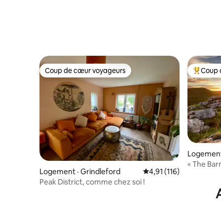
Coup de cœur voyageurs
Coup 
Coup de cœur voyageurs
Coup de 
Logement
« The Bar
Logement · Grindleford
Note moyenne de 4,91 
4,91 (116)
Peak District, comme chez soi !