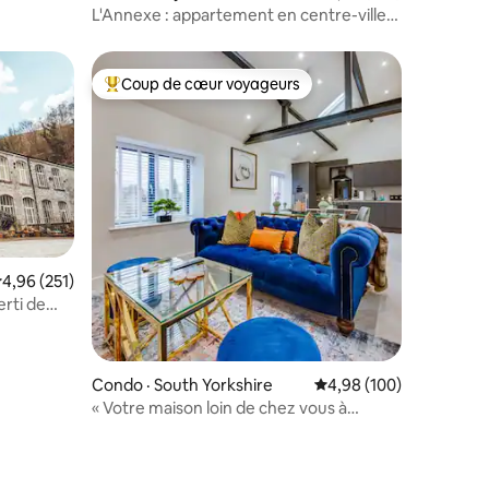
L'Annexe : appartement en centre-ville
avec parking
Coup de cœur voyageurs
les plus aimés
Coup de cœur voyageurs parmi les plus aimés
ote moyenne de 4,96 sur 5, 251 commentaires
4,96 (251)
erti de
Condo · South Yorkshire
Note moyenne de 4,98 
4,98 (100)
« Votre maison loin de chez vous à
Sheffield »
res