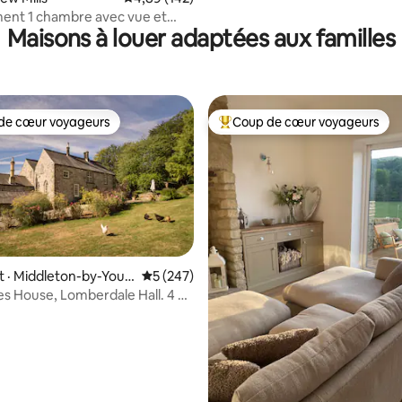
ent 1 chambre avec vue et
Maisons à louer adaptées aux familles
t
de cœur voyageurs
Coup de cœur voyageurs
cœur voyageurs parmi les plus aimés
Coup de cœur voyageurs parmi 
· Middleton-by-Youl
Note moyenne de 5 sur 5, 247 commentai
5 (247)
es House, Lomberdale Hall. 4 à
sur 5, 403 commentaires
urs