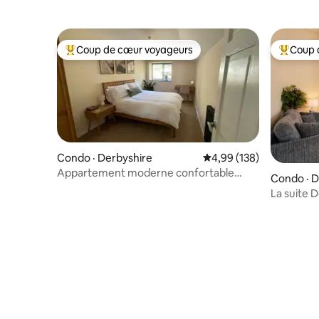
Coup de cœur voyageurs
Coup 
Coup de cœur voyageurs parmi les plus aimés
Coup de 
Condo · Derbyshire
Note moyenne de 4,99 
4,99 (138)
Appartement moderne confortable
Condo · D
dans le centre de Buxton | Peak District
La suite 
Stationne