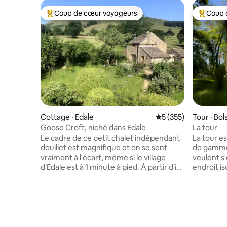
Coup de cœur voyageurs
Coup 
Coup de cœur voyageurs parmi les plus aimés
Coup de 
Cottage · Edale
Note moyenne de 5 
5 (355)
Tour · Bol
Goose Croft, niché dans Edale
La tour
Le cadre de ce petit chalet indépendant
La tour e
douillet est magnifique et on se sent
de gamme 
vraiment à l'écart, même si le village
veulent s
d'Edale est à 1 minute à pied. À partir d'ici,
endroit is
vous pouvez profiter de la campagne en
chose de différent.
faisant de la marche ou du vélo, sur des
été conve
itinéraires courts ou plus longs. Dans le
location 
chalet, vous trouverez un dossier
un bâtimen
contenant une sélection de cartes que
The Water
vous pouvez utiliser pour choisir un
traitemen