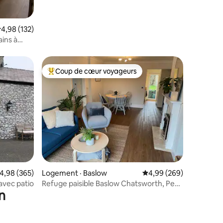
ote moyenne de 4,98 sur 5, 132 commentaires
4,98 (132)
ains à
Coup de cœur voyageurs
les plus aimés
Coup de cœur voyageurs parmi les plus aimés
res
ote moyenne de 4,98 sur 5, 365 commentaires
4,98 (365)
Logement · Baslow
Note moyenne de 4,99 
4,99 (269)
avec patio
Refuge paisible Baslow Chatsworth, Peak
n
District