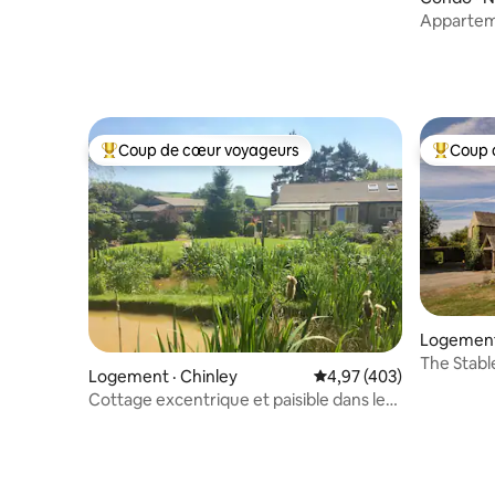
Appartem
canapé-li
Coup de cœur voyageurs
Coup 
Coup de cœur voyageurs parmi les plus aimés
Coup de 
Logement 
grave
The Stabl
Logement · Chinley
Note moyenne de 4,97 
4,97 (403)
7 voyage
Cottage excentrique et paisible dans le
Peak District avec vue à 360°