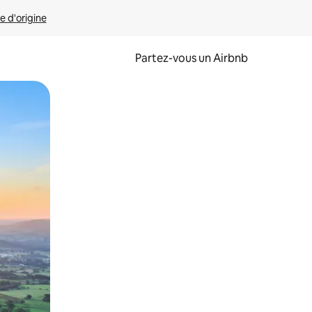
e d'origine
Partez-vous un Airbnb
et en les faisant glisser.