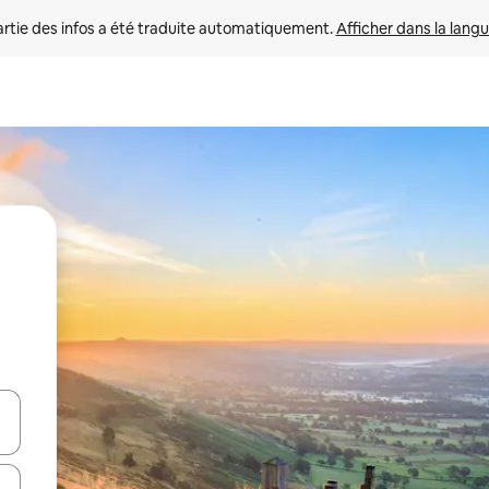
rtie des infos a été traduite automatiquement. 
Afficher dans la langu
utilisant les flèches vers le haut et vers le bas, ou en appuyant dessus 