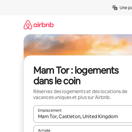
Aller
Une pa
directement
au
contenu
Mam Tor : logements
dans le coin
Réservez des logements et des locations de
vacances uniques et plus sur Airbnb.
Emplacement
Quand les résultats sont affichés, parcourez-les en 
Arrivée