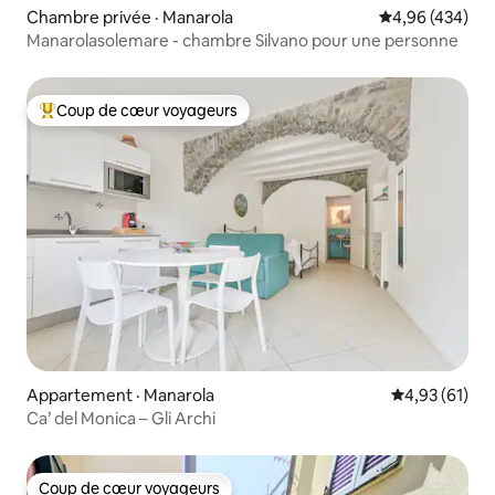
Chambre privée · Manarola
Note moyenne 
4,96 (434)
Manarolasolemare - chambre Silvano pour une personne
Coup de cœur voyageurs
Coup de cœur voyageurs parmi les plus aimés
Appartement · Manarola
Note moyenne
4,93 (61)
Ca’ del Monica – Gli Archi
Coup de cœur voyageurs