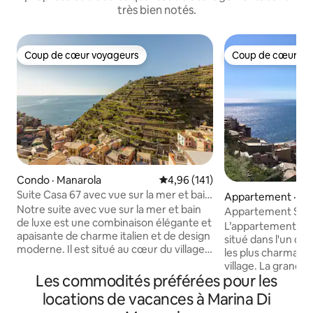
très bien notés.
Coup de cœur voyageurs
Coup de cœur vo
Coup de cœur voyageurs
Coup de cœur vo
Condo · Manarola
Note moyenne de 4,96 sur 5, 1
4,96 (141)
Suite Casa 67 avec vue sur la mer et bain
Appartement · Ma
de luxe
Notre suite avec vue sur la mer et bain
Appartement Sole
de luxe est une combinaison élégante et
L’appartement, r
apaisante de charme italien et de design
situé dans l'un de
moderne. Il est situé au cœur du village
les plus charmants
de Manarola dans les Cinque Terre.
village. La grande
Proche de la gare, des commerces, des
Les commodités préférées pour les
table et chaises o
restaurants et de la mer. Nous sommes
magnifique. La cui
locations de vacances à Marina Di
des gens du coin et nous fournissons à
équipée pour répo