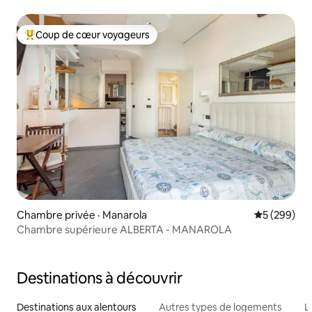
Coup de cœur voyageurs
Coup de cœur voyageurs parmi les plus aimés
Chambre privée · Manarola
Note moyen
5 (299)
Chambre supérieure ALBERTA - MANAROLA
Destinations à découvrir
Destinations aux alentours
Autres types de logements
L