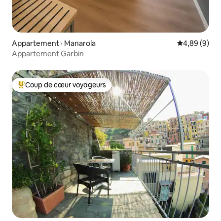
Appartement · Manarola
Note moyenn
4,89 (9)
Appartement Garbin
Coup de cœur voyageurs
Coup de cœur voyageurs parmi les plus aimés