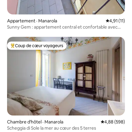
Appartement · Manarola
Note moyenne
4,91 (11)
Sunny Gem : appartement central et confortable avec
balcon
Coup de cœur voyageurs
Coup de cœur voyageurs parmi les plus aimés
Chambre d'hôtel · Manarola
Note moyenne 
4,88 (598)
Scheggia di Sole la mer au cœur des 5 terres