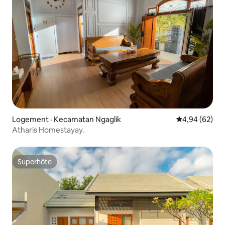
Logement · Kecamatan Ngaglik
Note moyenne
4,94 (62)
Atharis Homestayay.
Superhôte
Superhôte