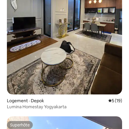
Logement · Depok
Note moye
5 (19)
Lumina Homestay Yogyakarta
Superhôte
Superhôte