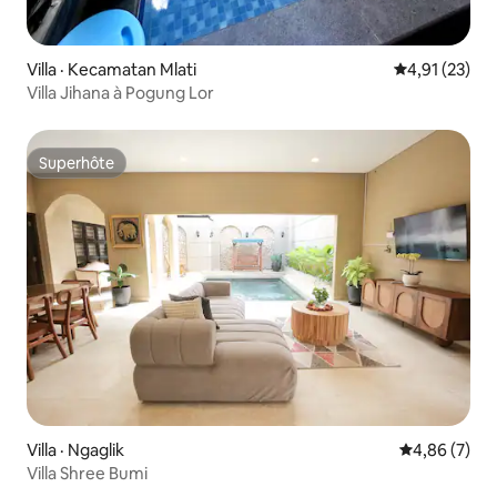
Villa · Kecamatan Mlati
Note moyenne
4,91 (23)
Villa Jihana à Pogung Lor
Superhôte
Superhôte
Villa · Ngaglik
Note moyenn
4,86 (7)
Villa Shree Bumi