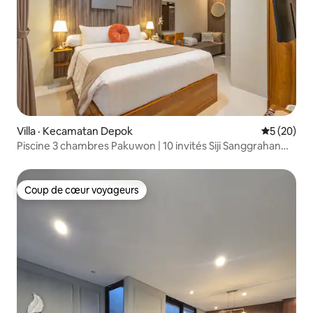
Villa · Kecamatan Depok
Note moye
5 (20)
Piscine 3 chambres Pakuwon | 10 invités Siji Sanggrahan
3 unités
Coup de cœur voyageurs
Coup de cœur voyageurs