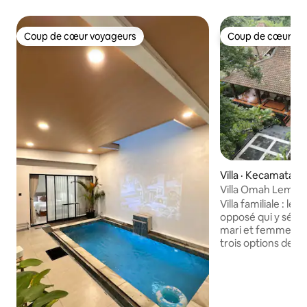
Coup de cœur voyageurs
Coup de cœur vo
Coup de cœur voyageurs
Coup de cœur vo
Villa · Kecamatan
Villa Omah Lembah
Villa familiale : le
opposé qui y séjo
mari et femme. Dans notre région, il y a
trois options de vi
le type Joglo, Lim
Omah Dhuwur. Situ
touristique de Pent
d'une piscine part