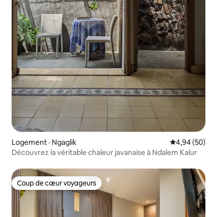
Logement · Ngaglik
Note moyenne
4,94 (50)
Découvrez la véritable chaleur javanaise à Ndalem Kalur
Coup de cœur voyageurs
Coup de cœur voyageurs