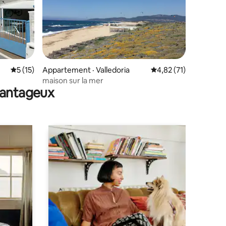
res
Note moyenne de 5 sur 5, 15 commentaires
5 (15)
Appartement · Valledoria
Note moyenne de 4,8
4,82 (71)
maison sur la mer
avantageux