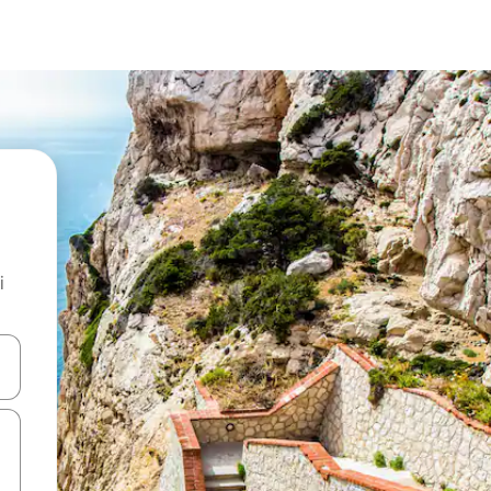
i
.
utilisant les flèches vers le haut et vers le bas, ou en appuyant dessus 