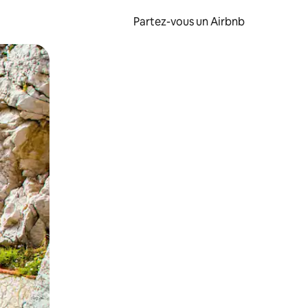
Partez-vous un Airbnb
et en les faisant glisser.