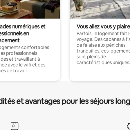
des numériques et
Vous allez vous y plaire
essionnels en
Parfois, le logement fait 
voyage. Des cabanes à fl
acement
de falaise aux péniches
logements confortables
tranquilles, ces logemen
les professionnels
sont pleins de
es et travaillant à
caractéristiques uniques
nce avec le wifi et des
es de travail.
és et avantages pour les séjours lon