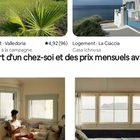
 sur 5, 39 commentaires
· Valledoria
Note moyenne de 4,92 sur 5, 96 commentai
4,92 (96)
Logement · La Ciaccia
 à la campagne
Casa Ichnusa
t d'un chez-soi et des prix mensuels 