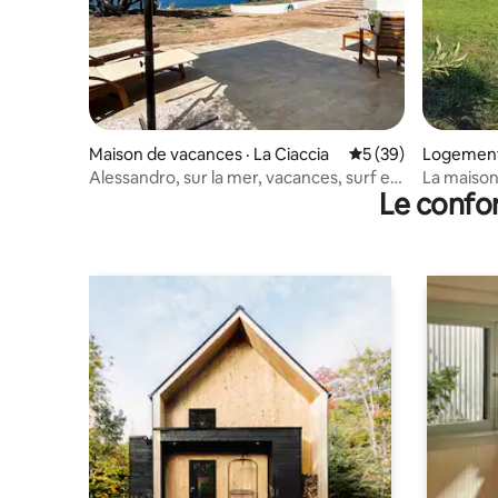
Maison de vacances · La Ciaccia
Note moyenne de 5
5 (39)
Logement 
Alessandro, sur la mer, vacances, surf et
La maison
Le confor
smart work