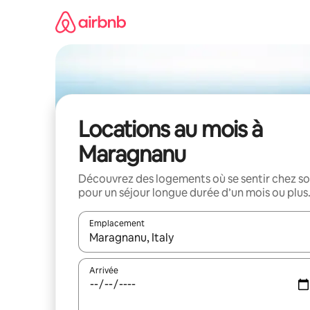
Aller
directement
au
contenu
Locations au mois à
Maragnanu
Découvrez des logements où se sentir chez so
pour un séjour longue durée d’un mois ou plus
Emplacement
Quand les résultats sont affichés, parcourez-les en 
Arrivée