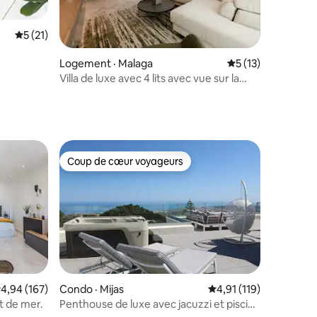
Note moyenne de 5 sur 5, 21 commentaires
5 (21)
res
Logement · Malaga
Note moyenne de 
5 (13)
Villa de luxe avec 4 lits avec vue sur la
mer et piscine
Coup de cœur voyageurs
les plus aimés
Coup de cœur voyageurs
ote moyenne de 4,94 sur 5, 167 commentaires
4,94 (167)
Condo · Mijas
Note moyenne de 4,91
4,91 (119)
res
t de mer.
Penthouse de luxe avec jacuzzi et piscine