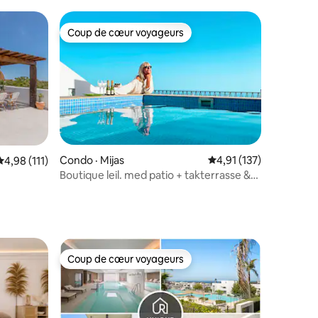
à débordement
Coup de cœur voyageurs
les plus aimés
Coup de cœur voyageurs
Condo · Mijas
Note moyenne de 4,91
4,91 (137)
res
Note moyenne de 4,98 sur 5, 111 commentaires
4,98 (111)
Boutique leil. med patio + takterrasse &
basseng
Coup de cœur voyageurs
Coup de cœur voyageurs