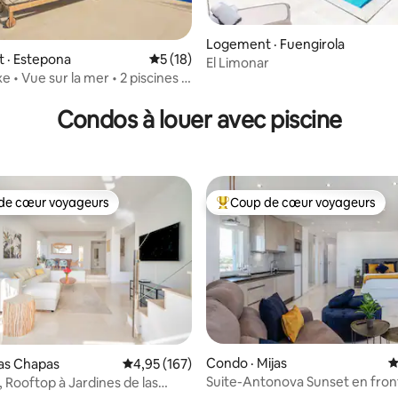
5 sur 5, 7 commentaires
Logement · Fuengirola
 · Estepona
Note moyenne de 5 sur 5, 18 commentai
5 (18)
El Limonar
xe • Vue sur la mer • 2 piscines •
 Iris
Condos à louer avec piscine
de cœur voyageurs
Coup de cœur voyageurs
cœur voyageurs parmi les plus aimés
Coup de cœur voyageurs parmi 
sur 5, 102 commentaires
Condo · Mijas
N
as Chapas
Note moyenne de 4,95 sur 5, 167 commentai
4,95 (167)
Suite-Antonova Sunset en fron
 Rooftop à Jardines de las