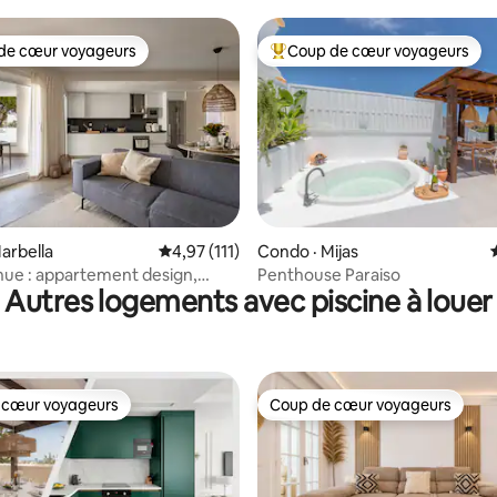
nas
de cœur voyageurs
Coup de cœur voyageurs
cœur voyageurs parmi les plus aimés
Coup de cœur voyageurs parmi 
sur 5, 370 commentaires
arbella
Note moyenne de 4,97 sur 5, 111 commentai
4,97 (111)
Condo · Mijas
ue : appartement design,
Penthouse Paraiso
Autres logements avec piscine à louer
lage
 cœur voyageurs
Coup de cœur voyageurs
 cœur voyageurs
Coup de cœur voyageurs