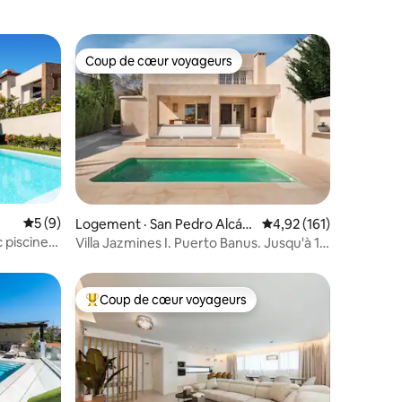
Coup de cœur voyageurs
Coup de cœur voyageurs
res
Note moyenne de 5 sur 5, 9 commentaires
5 (9)
Logement · San Pedro Alcán
Note moyenne de 4,92
4,92 (161)
tara
 piscine
Villa Jazmines I. Puerto Banus. Jusqu'à 16
invités
Coup de cœur voyageurs
les plus aimés
Coup de cœur voyageurs parmi les plus aimés