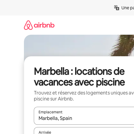
Aller
Une pa
directement
au
contenu
Marbella : locations de
vacances avec piscine
Trouvez et réservez des logements uniques a
piscine sur Airbnb.
Emplacement
Quand les résultats sont affichés, parcourez-les en 
Arrivée