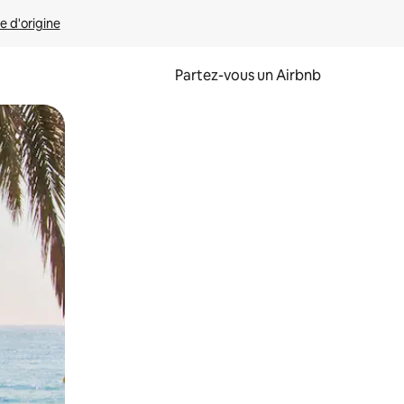
e d'origine
Partez-vous un Airbnb
et en les faisant glisser.