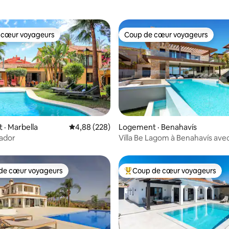
 cœur voyageurs
Coup de cœur voyageurs
 cœur voyageurs
Coup de cœur voyageurs
 sur 5, 22 commentaires
· Marbella
Note moyenne de 4,88 sur 5, 228 commentai
4,88 (228)
Logement · Benahavís
rador
Villa Be Lagom à Benahavís avec
chauffée!
de cœur voyageurs
Coup de cœur voyageurs
cœur voyageurs parmi les plus aimés
Coup de cœur voyageurs parmi 