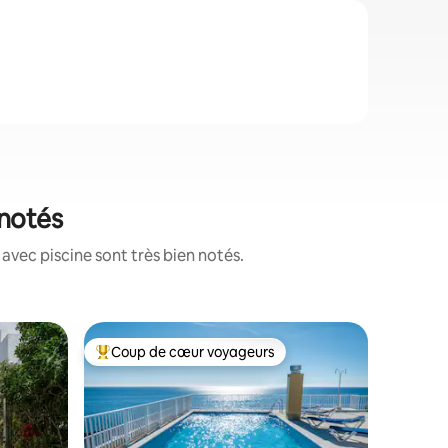
 notés
avec piscine sont très bien notés.
Appartem
Coup de cœur voyageurs
Coup de
Coup de cœur voyageurs parmi les plus aimés
Coup de
Appartem
Marbella
Bienvenu
les plus 
dans le c
à quelque