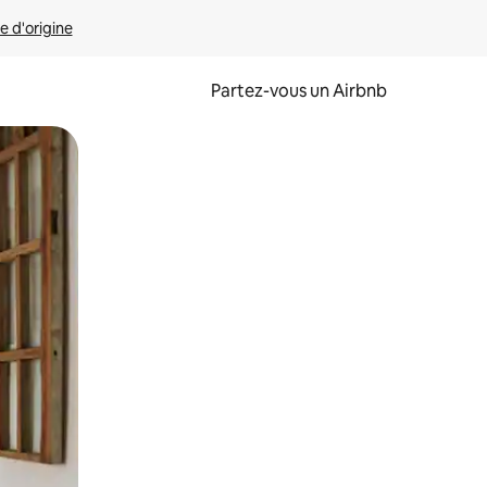
e d'origine
Partez-vous un Airbnb
et en les faisant glisser.