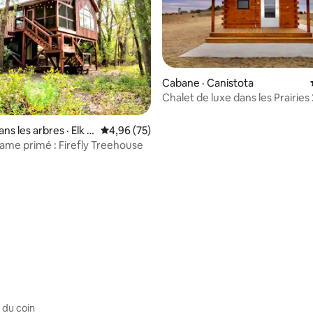
Cabane · Canistota
Chalet de luxe dans les Prairies 
extérieur + vues panoramiques
 sur 5, 99 commentaires
s les arbres · Elk P
Note moyenne de 4,96 sur 5, 75 commentai
4,96 (75)
ame primé : Firefly Treehouse
 du coin