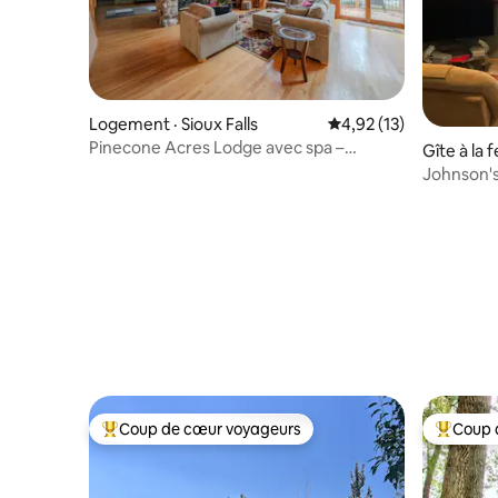
Logement · Sioux Falls
Note moyenne de 4,92
4,92 (13)
Pinecone Acres Lodge avec spa –
Gîte à la 
9 places
Johnson'
Coup de cœur voyageurs
Coup 
Coup de cœur voyageurs parmi les plus aimés
Coup de 