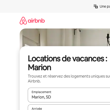
Aller
Une pa
directement
au
contenu
Locations de vacances :
Marion
Trouvez et réservez des logements uniques su
Airbnb.
Emplacement
Quand les résultats sont affichés, parcourez-les en 
Arrivée