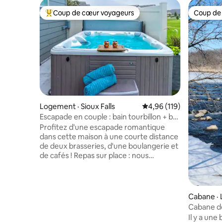
Coup de cœur voyageurs
Coup de
Coup de cœur voyageurs parmi les plus aimés
Coup de
Logement · Sioux Falls
Note moyenne de 4,96 
4,96 (119)
Escapade en couple : bain tourbillon + bar
à café + vélos électriques
Profitez d'une escapade romantique
dans cette maison à une courte distance
de deux brasseries, d'une boulangerie et
de cafés ! Repas sur place : nous
fournissons du café, des œufs, du
beurre, des brioches à la cannelle, des
épices, etc. dans notre cuisine bien
approvisionnée. Détendez-vous dans
Cabane ·
votre spa privé, blottissez-vous pour
Cabane de
regarder des films sur les applications de
surplomba
Il y a un
diffusion en continu, jouez de la guitare,