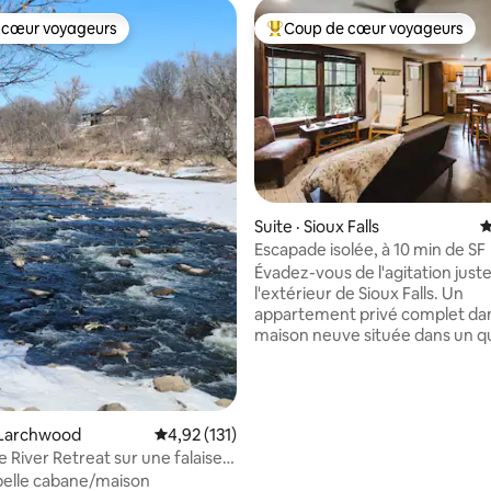
 cœur voyageurs
Coup de cœur voyageurs
 cœur voyageurs
Coup de cœur voyageurs parmi 
Suite · Sioux Falls
N
sur 5, 119 commentaires
Escapade isolée, à 10 min de SF
Évadez-vous de l'agitation juste
l'extérieur de Sioux Falls. Un
appartement privé complet da
maison neuve située dans un qu
campagne. Place de stationne
allée menant à une entrée sépa
terrasse de l'étage inférieur. Détendez-
vous dans un lit taille king ajust
 Larchwood
Note moyenne de 4,92 sur 5, 131 commentai
4,92 (131)
deux places et réchauffez-vou
 River Retreat sur une falaise
une douche à vapeur pour deux. Cuisi
nt les chutes Klondike
e belle cabane/maison
complète, coin salon avec un lit