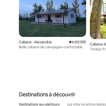
Cabane · Alexandria
Note moyenne de 4,93
4,93 (99)
Cabane dan
Belle cabane de campagne confortable
oint
Timber Fr
Destinations à découvrir
Destinations aux alentours
Les sites incontournables