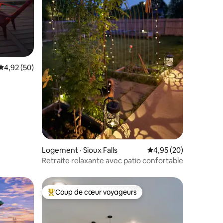
res
Note moyenne de 4,92 sur 5, 50 commentaires
4,92 (50)
Logement · Sioux Falls
Note moyenne de 4,95
4,95 (20)
Retraite relaxante avec patio confortable
Coup de cœur voyageurs
Coup de cœur voyageurs parmi les plus aimés